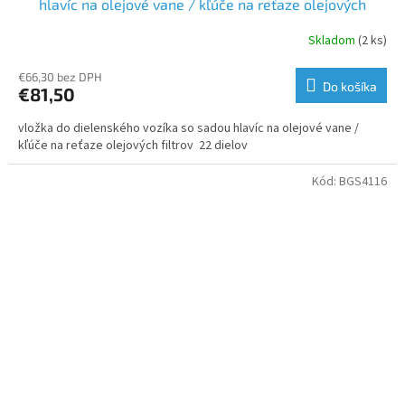
hlavíc na olejové vane / kľúče na reťaze olejových
filtrov | 22-dielna
Skladom
(2 ks)
€66,30 bez DPH
Do košíka
€81,50
vložka do dielenského vozíka so sadou hlavíc na olejové vane /
kľúče na reťaze olejových filtrov 22 dielov
Kód:
BGS4116