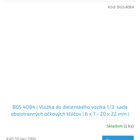
Kód:
BGS4084
BGS 4084 | Vložka do dielenského vozíka 1/3: sada
obojstranných očkových kľúčov | 6 x 7 - 20 x 22 mm |
predĺžené, zalomené | 8-dielna
Skladom
(1 ks)
€40,50 bez DPH