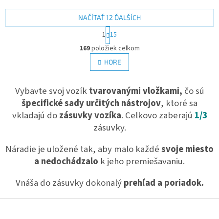
NAČÍTAŤ 12 ĎALŠÍCH
S
1
15
t
O
r
169
položiek celkom
v
á
l
HORE
n
á
k
d
o
v
Vybavte svoj vozík
tvarovanými vložkami,
a
čo sú
a
c
špecifické sady určitých nástrojov
, ktoré sa
n
i
i
vkladajú do
zásuvky vozíka
. Celkovo zaberajú
1/3
e
e
zásuvky.
p
r
v
Náradie je uložené tak, aby malo každé
svoje miesto
k
a nedochádzalo
k jeho premiešavaniu.
y
v
Vnáša do zásuvky dokonalý
prehľad a poriadok.
ý
p
i
Z
s
á