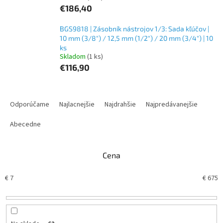
€186,40
BGS9818 | Zásobník nástrojov 1/3: Sada kľúčov |
10 mm (3/8") / 12,5 mm (1/2") / 20 mm (3/4") | 10
ks
Skladom
(1 ks)
€116,90
R
a
Odporúčame
Najlacnejšie
Najdrahšie
Najpredávanejšie
d
e
Abecedne
n
i
Cena
e
p
€
7
€
675
r
o
d
u