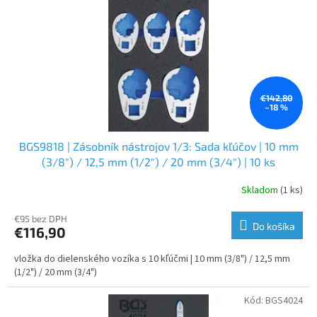
r
o
d
u
k
t
o
€142,80
–18 %
v
BGS9818 | Zásobník nástrojov 1/3: Sada kľúčov | 10 mm
(3/8") / 12,5 mm (1/2") / 20 mm (3/4") | 10 ks
Skladom
(1 ks)
€95 bez DPH
Do košíka
€116,90
vložka do dielenského vozíka s 10 kľúčmi | 10 mm (3/8") / 12,5 mm
(1/2") / 20 mm (3/4")
Kód:
BGS4024