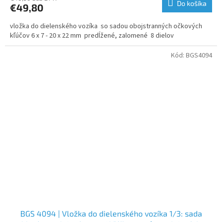
Do košíka
€49,80
vložka do dielenského vozíka so sadou obojstranných očkových
kľúčov 6 x 7 - 20 x 22 mm predĺžené, zalomené 8 dielov
Kód:
BGS4094
BGS 4094 | Vložka do dielenského vozíka 1/3: sada