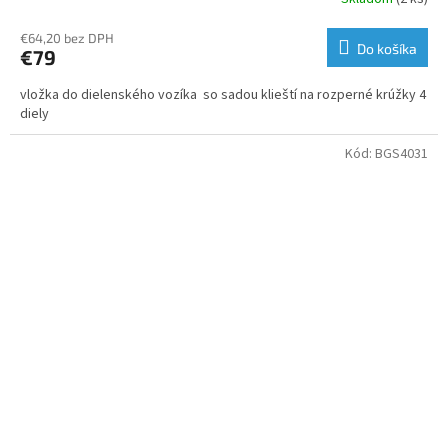
€64,20 bez DPH
Do košíka
€79
vložka do dielenského vozíka so sadou klieští na rozperné krúžky 4
diely
Kód:
BGS4031