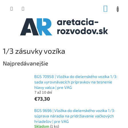
Prejsť
NÁKUP
na
obsah
KOŠÍK
1/3 zásuvky vozíka
Najpredávanejšie
BGS 70958 | Vložka do dielenského vozíka 1/3:
sada vyrovnávacích prípravkov na tesnenie
hlavy valca | pre VAG
7 až 10 dní
€73,30
BGS 9696 | Vložka do dielenského vozíka 1/3:
súprava náradia na pridržiavanie vačkových
hriadeľov | pre VAG
Skladom
(1 ks)