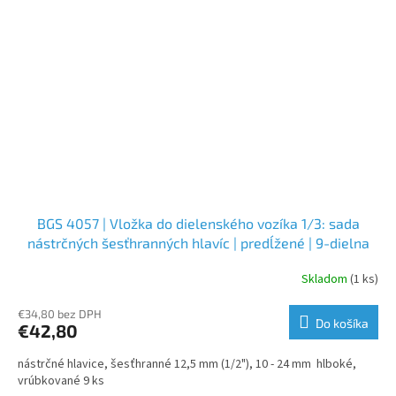
BGS 4057 | Vložka do dielenského vozíka 1/3: sada
nástrčných šesťhranných hlavíc | predĺžené | 9-dielna
Skladom
(1 ks)
€34,80 bez DPH
Do košíka
€42,80
nástrčné hlavice, šesťhranné 12,5 mm (1/2"), 10 - 24 mm hlboké,
vrúbkované 9 ks