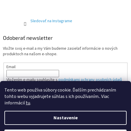
Sledovať na Instagrame
Odoberať newsletter
Vložte svoj e-mail a my Vám budeme zasielať informácie o nových
produktoch na našom e-shope.
Email
Vložením e-mailu souhlasíte s
podmínkami ochrany osobních údajů
Tento web používa súbory cookie. Ďalším prechádzaním
PRIHLÁSIŤ SA
tohto webu vyjadrujete súhlas s ich používaním.. Viac
informácií
tu
.
Nastavenie
Vytvoril Shoptet Premium