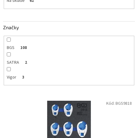
k
Na sklade
62
t
o
v
Značky
BGS
108
SATRA
2
Vigor
3
V
Kód:
BGS9818
ý
p
i
s
p