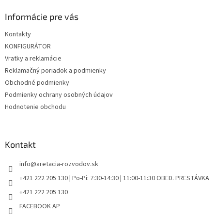
u
p
ä
Informácie pre vás
t
Kontakty
i
KONFIGURÁTOR
e
Vratky a reklamácie
Reklamačný poriadok a podmienky
Obchodné podmienky
Podmienky ochrany osobných údajov
Hodnotenie obchodu
Kontakt
info
@
aretacia-rozvodov.sk
+421 222 205 130 | Po-Pi: 7:30-14:30 | 11:00-11:30 OBED. PRESTÁVKA
+421 222 205 130
FACEBOOK AP