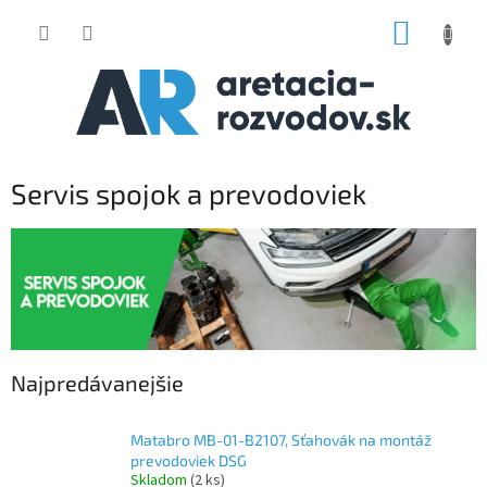
Prejsť
NÁKUP
na
obsah
KOŠÍK
Servis spojok a prevodoviek
Najpredávanejšie
Matabro MB-01-B2107, Sťahovák na montáž
prevodoviek DSG
Skladom
(2 ks)