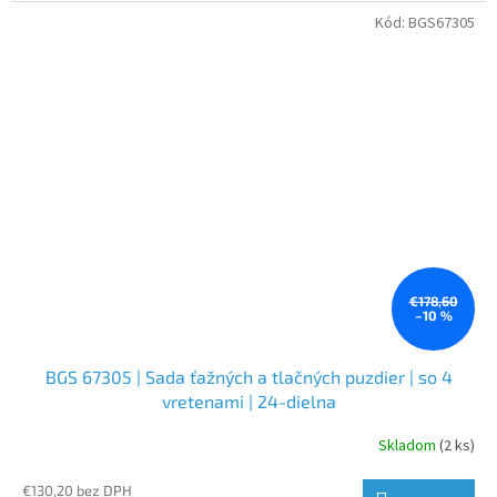
Kód:
BGS67305
€178,60
–10 %
BGS 67305 | Sada ťažných a tlačných puzdier | so 4
vretenami | 24-dielna
Skladom
(2 ks)
€130,20 bez DPH