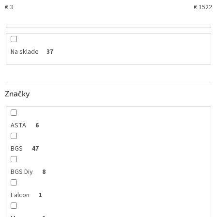
€
3
€
1522
r
o
d
u
k
Na sklade
37
t
o
v
Značky
ASTA
6
BGS
47
BGS Diy
8
Falcon
1