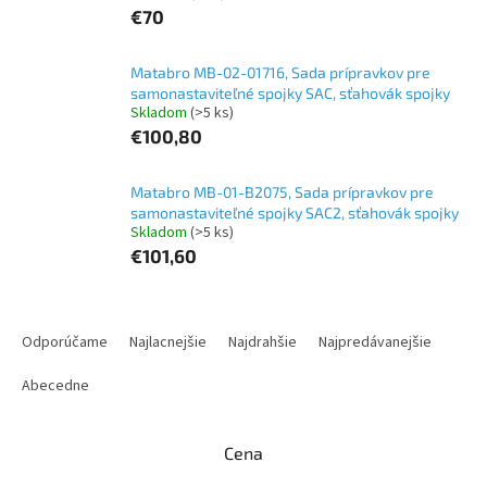
€70
Matabro MB-02-01716, Sada prípravkov pre
samonastaviteľné spojky SAC, sťahovák spojky
Skladom
(>5 ks)
€100,80
Matabro MB-01-B2075, Sada prípravkov pre
samonastaviteľné spojky SAC2, sťahovák spojky
Skladom
(>5 ks)
€101,60
R
a
Odporúčame
Najlacnejšie
Najdrahšie
Najpredávanejšie
d
e
Abecedne
n
i
Cena
e
p