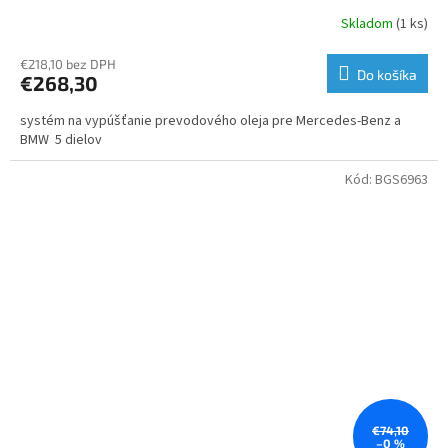
Skladom
(1 ks)
€218,10 bez DPH
Do košíka
€268,30
systém na vypúšťanie prevodového oleja pre Mercedes-Benz a
BMW 5 dielov
Kód:
BGS6963
€74,10
–0 %