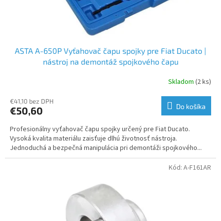
t
o
v
ASTA A-650P Vyťahovač čapu spojky pre Fiat Ducato |
nástroj na demontáž spojkového čapu
Skladom
(2 ks)
€41,10 bez DPH
Do košíka
€50,60
Profesionálny vyťahovač čapu spojky určený pre Fiat Ducato.
Vysoká kvalita materiálu zaisťuje dlhú životnosť nástroja.
Jednoduchá a bezpečná manipulácia pri demontáži spojkového...
Kód:
A-F161AR