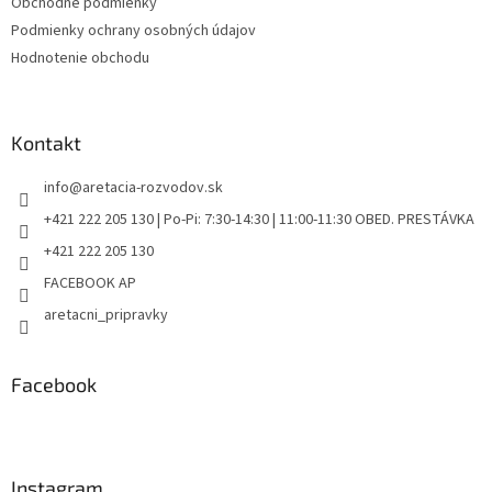
Obchodné podmienky
Podmienky ochrany osobných údajov
Hodnotenie obchodu
Kontakt
info
@
aretacia-rozvodov.sk
+421 222 205 130 | Po-Pi: 7:30-14:30 | 11:00-11:30 OBED. PRESTÁVKA
+421 222 205 130
FACEBOOK AP
aretacni_pripravky
Facebook
Instagram