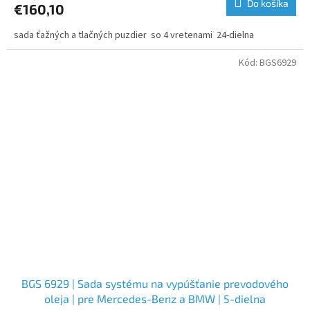
Do košíka
€160,10
sada ťažných a tlačných puzdier so 4 vretenami 24-dielna
Kód:
BGS6929
BGS 6929 | Sada systému na vypúšťanie prevodového
oleja | pre Mercedes-Benz a BMW | 5-dielna