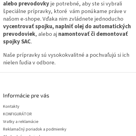
c
alebo prevodovky
je potrebné, aby ste si vybrali
n
i
i
špeciálne prípravky, ktoré vám ponúkame práve v
e
e
našom e-shope. Vďaka nim zvládnete jednoducho
p
r
vycentrovať spojku, naplniť olej do automatických
v
prevodoviek
, alebo aj
namontovať či demontovať
k
spojky SAC
.
y
v
ý
Naše prípravky sú vysokokvalitné a pochvaľujú si ich
p
nielen ľudia v odbore.
i
s
Z
u
á
p
ä
Informácie pre vás
t
Kontakty
i
KONFIGURÁTOR
e
Vratky a reklamácie
Reklamačný poriadok a podmienky