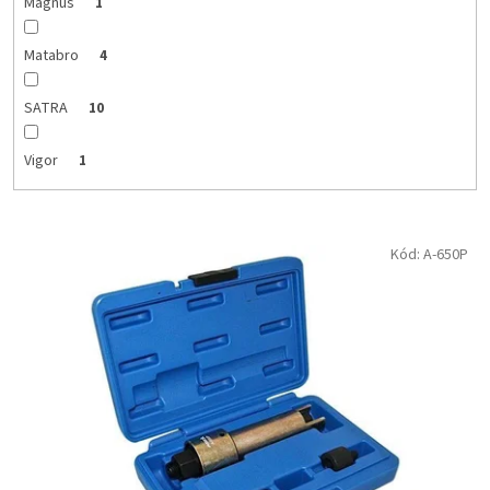
Magnus
1
Matabro
4
SATRA
10
Vigor
1
V
Kód:
A-650P
ý
p
i
s
p
r
o
d
u
k