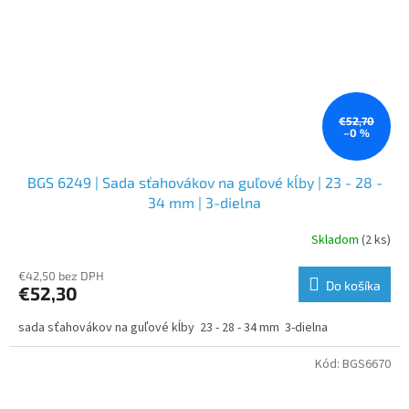
€52,70
–0 %
BGS 6249 | Sada sťahovákov na guľové kĺby | 23 - 28 -
34 mm | 3-dielna
Skladom
(2 ks)
€42,50 bez DPH
Do košíka
€52,30
sada sťahovákov na guľové kĺby 23 - 28 - 34 mm 3-dielna
Kód:
BGS6670