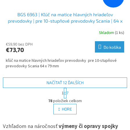
BGS 6963 | Kľúč na matice hlavných hriadeľov
prevodovky | pre 10-stupňové prevodovky Scania | 64 x
79 mm
Skladom
(1 ks)
€59,90 bez DPH
Do košíka
€73,70
kľúč na matice hlavných hriadeľov prevodovky pre 10-stupňové
prevodovky Scania 64 x 79 mm
NAČÍTAŤ 12 ĎALŠÍCH
S
1
7
t
O
r
78
položiek celkom
v
á
l
HORE
n
á
k
d
o
v
Vzhľadom na náročnosť
výmeny či opravy spojky
a
a