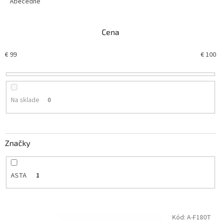
e
Abecedne
n
i
Cena
e
p
€
99
€
100
r
o
d
u
k
Na sklade
0
t
o
v
Značky
ASTA
1
V
Kód:
A-F180T