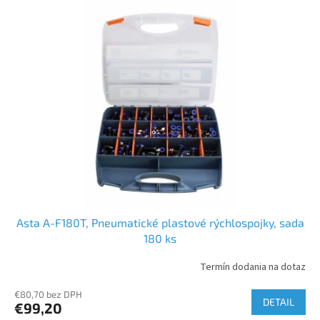
ý
p
i
s
p
r
o
d
u
k
t
o
v
Asta A-F180T, Pneumatické plastové rýchlospojky, sada
180 ks
Termín dodania na dotaz
€80,70 bez DPH
DETAIL
€99,20