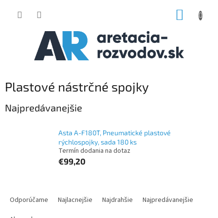
Prejsť
NÁKUP
na
obsah
KOŠÍK
Plastové nástrčné spojky
Najpredávanejšie
Asta A-F180T, Pneumatické plastové
rýchlospojky, sada 180 ks
Termín dodania na dotaz
€99,20
R
a
Odporúčame
Najlacnejšie
Najdrahšie
Najpredávanejšie
d