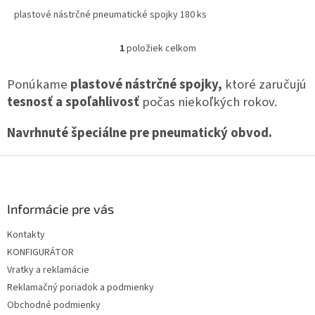
plastové nástrčné pneumatické spojky 180 ks
1
položiek celkom
O
v
l
Ponúkame
plastové nástrčné spojky,
ktoré zaručujú
á
tesnosť a spoľahlivosť
počas niekoľkých rokov.
d
a
Navrhnuté špeciálne pre pneumatický obvod.
c
i
e
Z
p
á
r
p
v
ä
Informácie pre vás
k
t
y
Kontakty
i
v
KONFIGURÁTOR
e
ý
p
Vratky a reklamácie
i
Reklamačný poriadok a podmienky
s
Obchodné podmienky
u