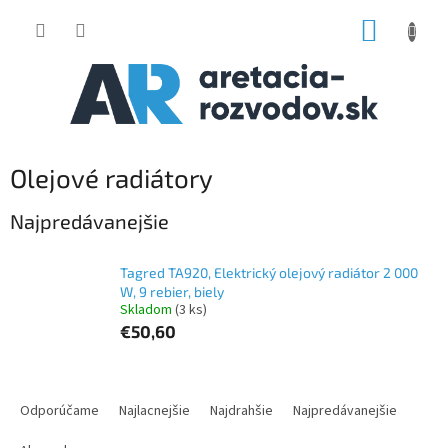
Prejsť
NÁKUP
na
obsah
KOŠÍK
Olejové radiátory
Najpredávanejšie
Tagred TA920, Elektrický olejový radiátor 2 000
W, 9 rebier, biely
Skladom
(3 ks)
€50,60
R
a
Odporúčame
Najlacnejšie
Najdrahšie
Najpredávanejšie
d