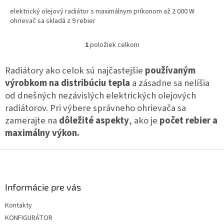
elektrický olejový radiátor s maximálnym príkonom až 2 000 W
ohrievač sa skladá z 9 rebier
1
položiek celkom
O
v
l
Radiátory ako celok sú najčastejšie
používaným
á
výrobkom na distribúciu tepla
a zásadne sa nelíšia
d
od dnešných nezávislých elektrických olejových
a
c
radiátorov. Pri výbere správneho ohrievača sa
i
zamerajte na
dôležité aspekty
, ako je
počet rebier a
e
maximálny výkon.
p
r
Z
v
k
á
y
p
v
ä
Informácie pre vás
ý
t
p
Kontakty
i
i
KONFIGURÁTOR
e
s