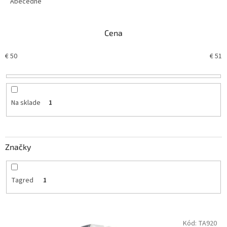
e
Abecedne
n
i
Cena
e
p
€
50
€
51
r
o
d
u
k
Na sklade
1
t
o
v
Značky
Tagred
1
V
Kód:
TA920