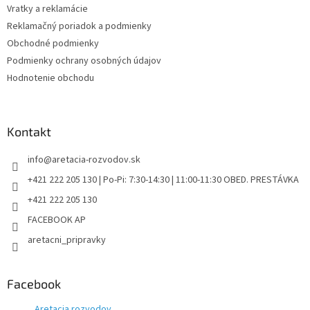
u
Vratky a reklamácie
Reklamačný poriadok a podmienky
Obchodné podmienky
Podmienky ochrany osobných údajov
Hodnotenie obchodu
Kontakt
info
@
aretacia-rozvodov.sk
+421 222 205 130 | Po-Pi: 7:30-14:30 | 11:00-11:30 OBED. PRESTÁVKA
+421 222 205 130
FACEBOOK AP
aretacni_pripravky
Facebook
Aretacia rozvodov