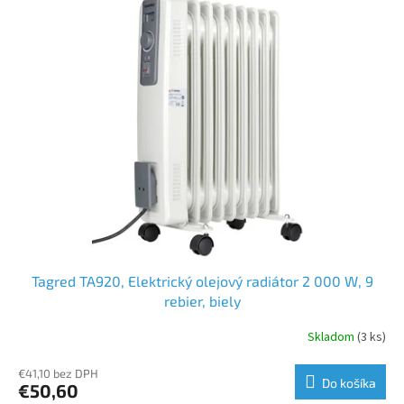
ý
p
i
s
p
r
o
d
u
k
t
o
v
Tagred TA920, Elektrický olejový radiátor 2 000 W, 9
rebier, biely
Skladom
(3 ks)
€41,10 bez DPH
Do košíka
€50,60