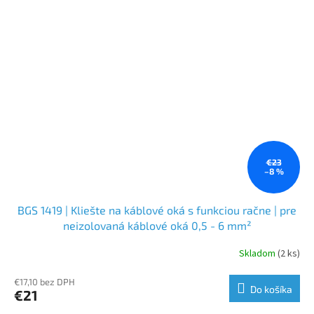
€23
–8 %
BGS 1419 | Kliešte na káblové oká s funkciou račne | pre
neizolovaná káblové oká 0,5 - 6 mm²
Skladom
(2 ks)
€17,10 bez DPH
Do košíka
€21