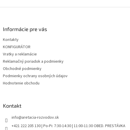
d
o
v
Z
a
a
c
á
n
i
p
i
e
ä
Informácie pre vás
e
p
t
r
Kontakty
i
v
KONFIGURÁTOR
e
k
y
Vratky a reklamácie
v
Reklamačný poriadok a podmienky
ý
Obchodné podmienky
p
i
Podmienky ochrany osobných údajov
s
Hodnotenie obchodu
u
Kontakt
info
@
aretacia-rozvodov.sk
+421 222 205 130 | Po-Pi: 7:30-14:30 | 11:00-11:30 OBED. PRESTÁVKA