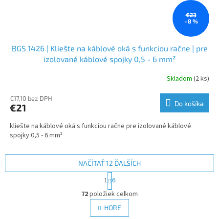
€23
–8 %
BGS 1426 | Kliešte na káblové oká s funkciou račne | pre
izolované káblové spojky 0,5 - 6 mm²
Skladom
(2 ks)
€17,10 bez DPH
Do košíka
€21
kliešte na káblové oká s funkciou račne pre izolované káblové
spojky 0,5 - 6 mm²
NAČÍTAŤ 12 ĎALŠÍCH
S
1
6
t
O
r
72
položiek celkom
v
á
l
HORE
n
á
k