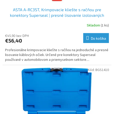
ASTA A-RC3ST, Krimpovacie kliešte s račňou pre
konektory Superseal | presné lisovanie izolovaných
káblov
Skladom
(1 ks)
€45,90 bez DPH
Do košíka
€56,40
Profesionálne krimpovacie kliešte s račňou na jednoduché a presné
lisovanie káblových očiek. Určené pre konektory Superseal
používané v automobilovom a priemyselnom sektore....
Kód:
BGS1410