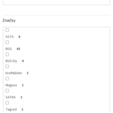
t
o
v
Značky
ASTA
6
BGS
41
BGS Diy
4
Kraft&Dele
3
Magnus
1
SATRA
2
Tagred
2