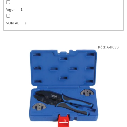
Vigor
2
VORFAL
9
V
Kód:
A-RC3ST
ý
p
i
s
p
r
o
d
u
k
t
o
v