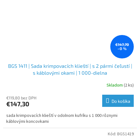
€147,70
–0 %
BGS 1411 | Sada krimpovacích klieští | s 2 pármi čeľustí |
s káblovými okami | 1 000-dielna
Skladom
(2 ks)
€119,80 bez DPH
Do košíka
€147,30
sada krimpovacích klieští v odolnom kufríku s 1 000 rôznymi
káblovými koncovkami
Kód:
BGS1419