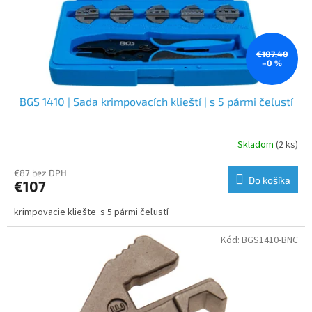
€107,40
–0 %
BGS 1410 | Sada krimpovacích klieští | s 5 pármi čeľustí
Skladom
(2 ks)
€87 bez DPH
Do košíka
€107
krimpovacie kliešte s 5 pármi čeľustí
Kód:
BGS1410-BNC