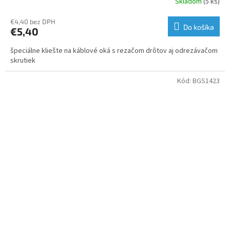
Skladom
(5 ks)
€4,40 bez DPH
Do košíka
€5,40
špeciálne kliešte na káblové oká s rezačom drôtov aj odrezávačom
skrutiek
Kód:
BGS1423