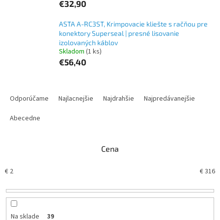
€32,90
ASTA A-RC3ST, Krimpovacie kliešte s račňou pre
konektory Superseal | presné lisovanie
izolovaných káblov
Skladom
(1 ks)
€56,40
R
a
Odporúčame
Najlacnejšie
Najdrahšie
Najpredávanejšie
d
e
Abecedne
n
i
Cena
e
p
€
2
€
316
r
o
d
u
k
Na sklade
39