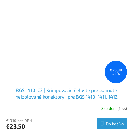
€23,90
–1 %
BGS 1410-C3 | Krimpovacie čeľuste pre zahnuté
neizolované konektory | pre BGS 1410, 1411, 1412
Skladom
(1 ks)
€19,10 bez DPH
Do košíka
€23,50