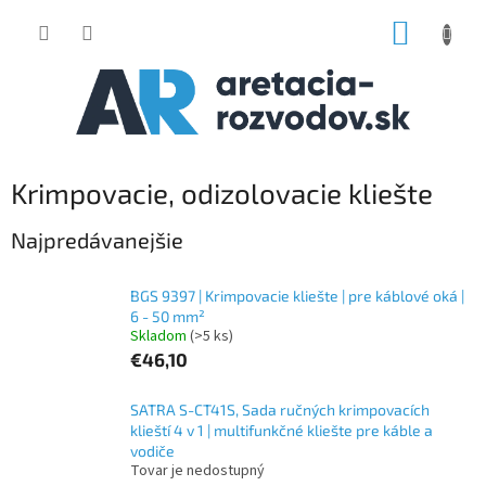
Prejsť
NÁKUP
na
obsah
KOŠÍK
Krimpovacie, odizolovacie kliešte
Najpredávanejšie
BGS 9397 | Krimpovacie kliešte | pre káblové oká |
6 - 50 mm²
Skladom
(>5 ks)
€46,10
SATRA S-CT41S, Sada ručných krimpovacích
klieští 4 v 1 | multifunkčné kliešte pre káble a
vodiče
Tovar je nedostupný