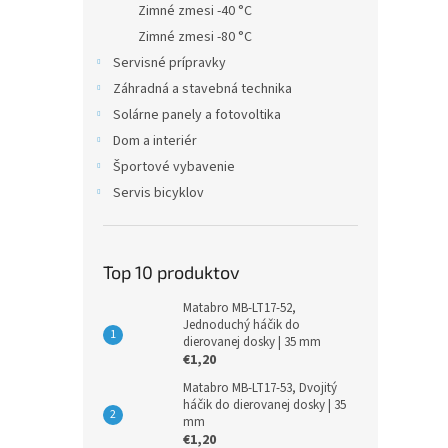
Zimné zmesi -40 °C
Zimné zmesi -80 °C
Servisné prípravky
Záhradná a stavebná technika
Solárne panely a fotovoltika
Dom a interiér
Športové vybavenie
Servis bicyklov
Top 10 produktov
Matabro MB-LT17-52,
Jednoduchý háčik do
dierovanej dosky | 35 mm
€1,20
Matabro MB-LT17-53, Dvojitý
háčik do dierovanej dosky | 35
mm
€1,20