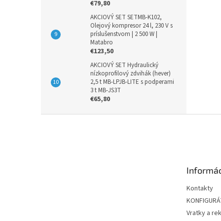
€79,80
AKCIOVÝ SET SETMB-K102,
Olejový kompresor 24 l, 230 V s
príslušenstvom | 2 500 W |
Matabro
€123,50
AKCIOVÝ SET Hydraulický
nízkoprofilový zdvihák (hever)
2,5 t MB-LPJB-LITE s podperami
3 t MB-JS3T
€65,80
Z
á
p
ä
t
Informác
i
e
Kontakty
KONFIGUR
Vratky a re