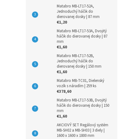
Matabro MB-LT17-52A,
Jednoduchý háčik do
dierovanej dosky | 87 mm
€1,20
Matabro MB-LT17-53A, Dvojitý
háčik do dierovanej dosky | 87
mm
€1,60
Matabro MB-LT17-52B,
Jednoduchý háčik do
dierovanej dosky | 150 mm
€1,60
Matabro MB-TC01, Dielenský
vozík s náradím | 259 ks
€378,60
Matabro MB-LT17-53B, Dvojitý
háčik do dierovanej dosky | 150
mm
€1,60
AKCIOVÝ SET Regálový systém
MB-SH02 a MB-SH03 | 3 diely |
1600 x 1600 x 1800 mm