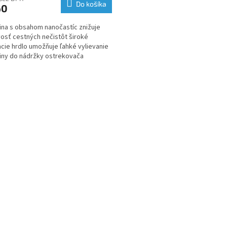
Do košíka
60
ina s obsahom nanočastíc znižuje
vosť cestných nečistôt široké
acie hrdlo umožňuje ľahké vylievanie
iny do nádržky ostrekovača
O
v
l
á
d
a
c
i
e
p
r
v
k
y
v
ý