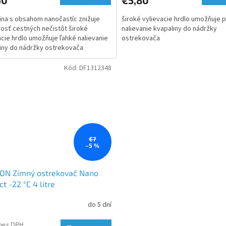
ina s obsahom nanočastíc znižuje
široké vylievacie hrdlo umožňuje 
vosť cestných nečistôt široké
nalievanie kvapaliny do nádržky
acie hrdlo umožňuje ľahké nalievanie
ostrekovača
iny do nádržky ostrekovača
Kód:
DF1312348
€7
–5 %
ON Zimný ostrekovač Nano
ct -22 °C 4 litre
do 5 dní
 bez DPH