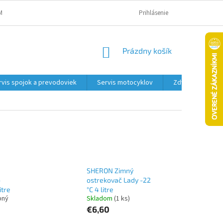
MAČNÝ PORIADOK A PODMIENKY
OBCHODNÉ PODMIENKY
Prihlásenie
PODMIENK
NÁKUPNÝ
Prázdny košík
KOŠÍK
rvis spojok a prevodoviek
Servis motocyklov
Zdviháky
SHERON Zimný
o
ostrekovač Lady -22
itre
°C 4 litre
pný
Skladom
(1 ks)
€6,60