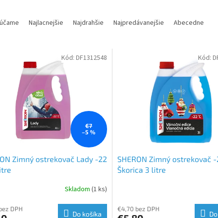
účame
Najlacnejšie
Najdrahšie
Najpredávanejšie
Abecedne
Kód:
DF1312548
Kód:
D
€7
–5 %
ON Zimný ostrekovač Lady -22
SHERON Zimný ostrekovač -
itre
Škorica 3 litre
Skladom
(1 ks)
 bez DPH
€4,70 bez DPH
Do košíka
Do
60
€5,80