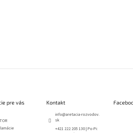
ie pre vás
Kontakt
Facebo
info
@
aretacia-rozvodov.
sk
ÁTOR
klamácie
+421 222 205 130 | Po-Pi: