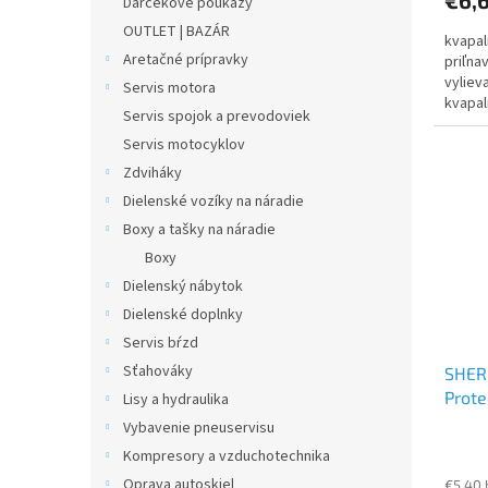
Darčekové poukazy
OUTLET | BAZÁR
kvapal
Aretačné prípravky
priľna
vyliev
Servis motora
kvapal
Servis spojok a prevodoviek
Servis motocyklov
Zdviháky
Dielenské vozíky na náradie
Boxy a tašky na náradie
Boxy
Dielenský nábytok
Dielenské doplnky
Servis bŕzd
Sťahováky
SHER
Prote
Lisy a hydraulika
Vybavenie pneuservisu
Kompresory a vzduchotechnika
Oprava autoskiel
€5,40