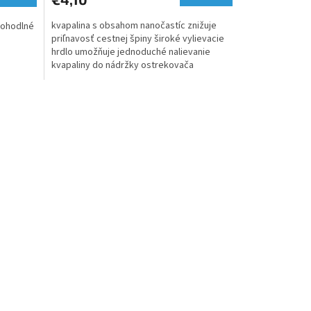
kvapalina s obsahom nanočastíc znižuje
pohodlné
priľnavosť cestnej špiny široké vylievacie
hrdlo umožňuje jednoduché nalievanie
kvapaliny do nádržky ostrekovača