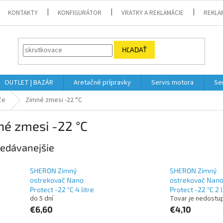
KONTAKTY
KONFIGURÁTOR
VRATKY A REKLAMÁCIE
REKLA
HĽADAŤ
OUTLET | BAZÁR
Aretačné prípravky
Servis motora
Se
če
Zimné zmesi -22 °C
né zmesi -22 °C
edávanejšie
SHERON Zimný
SHERON Zimný
ostrekovač Nano
ostrekovač Nan
Protect -22 °C 4 litre
Protect -22 °C 2 l
do 5 dní
Tovar je nedostu
€6,60
€4,10