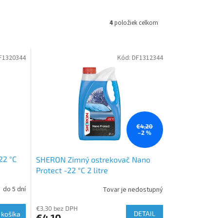
4
položiek celkom
F1320344
Kód:
DF1312344
€4,20
–2 %
22 °C
SHERON Zimný ostrekovač Nano
Protect -22 °C 2 litre
do 5 dní
Tovar je nedostupný
€3,30 bez DPH
DETAIL
 košíka
€4,10