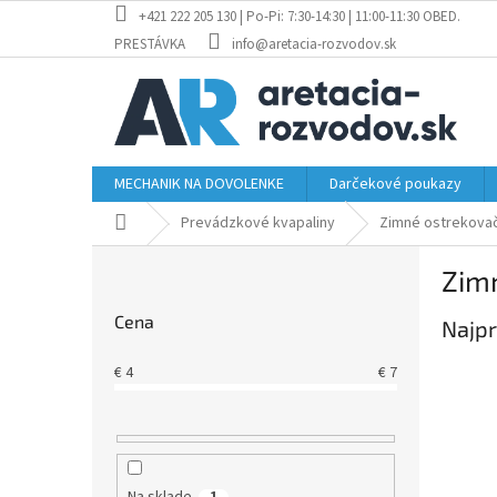
Prejsť
+421 222 205 130 | Po-Pi: 7:30-14:30 | 11:00-11:30 OBED.
na
PRESTÁVKA
info@aretacia-rozvodov.sk
obsah
MECHANIK NA DOVOLENKE
Darčekové poukazy
Domov
Prevádzkové kvapaliny
Zimné ostrekova
B
Zim
o
č
Cena
Najpr
n
ý
€
4
€
7
p
a
n
e
l
Na sklade
1