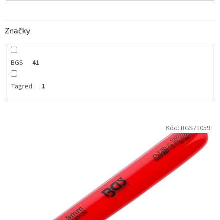
o
v
Značky
BGS
41
Tagred
1
V
Kód:
BGS71059
ý
p
i
s
p
r
o
d