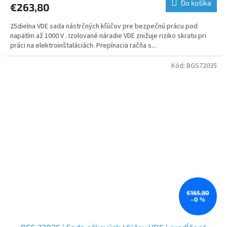
Do košíka
€263,80
25dielna VDE sada nástrčných kľúčov pre bezpečnú prácu pod
napätím až 1000 V . Izolované náradie VDE znižuje riziko skratu pri
práci na elektroinštaláciách. Prepínacia račňa s...
Kód:
BGS72035
€165,80
–0 %