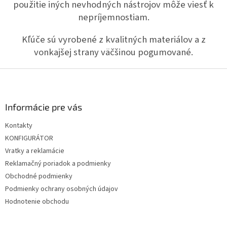
i
použitie iných nevhodných nástrojov môže viesť k
e
e
nepríjemnostiam.
p
r
v
Kľúče sú vyrobené z kvalitných materiálov a z
k
vonkajšej strany väčšinou pogumované.
y
v
Z
ý
á
p
i
p
s
ä
Informácie pre vás
u
t
Kontakty
i
KONFIGURÁTOR
e
Vratky a reklamácie
Reklamačný poriadok a podmienky
Obchodné podmienky
Podmienky ochrany osobných údajov
Hodnotenie obchodu