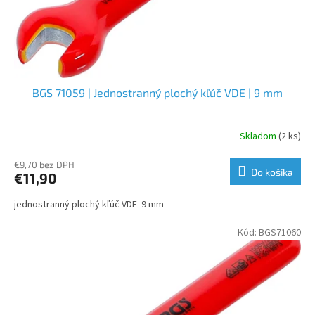
u
k
t
o
v
BGS 71059 | Jednostranný plochý kľúč VDE | 9 mm
Skladom
(2 ks)
€9,70 bez DPH
Do košíka
€11,90
jednostranný plochý kľúč VDE 9 mm
Kód:
BGS71060