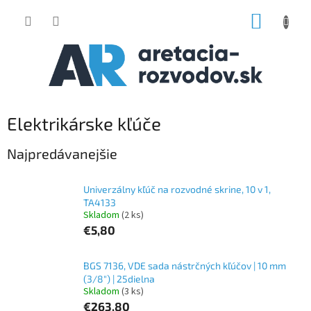
Prejsť
NÁKUP
na
obsah
KOŠÍK
Elektrikárske kľúče
Najpredávanejšie
Univerzálny kľúč na rozvodné skrine, 10 v 1,
TA4133
Skladom
(2 ks)
€5,80
BGS 7136, VDE sada nástrčných kľúčov | 10 mm
(3/8") | 25dielna
Skladom
(3 ks)
€263,80