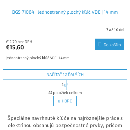
BGS 71064 | Jednostranný plochý kľúč VDE | 14 mm
7 až 10 dní
€12,70 bez DPH
Do košíka
€15,60
jednostranný plochý kľúč VDE 14 mm
NAČÍTAŤ 12 ĎALŠÍCH
S
1
4
t
O
r
42
položiek celkom
v
á
l
HORE
n
á
k
d
o
v
Špeciálne navrhnuté kľúče na najrôznejšie práce s
a
a
c
elektrinou obsahujú bezpečnostné prvky, pričom
n
i