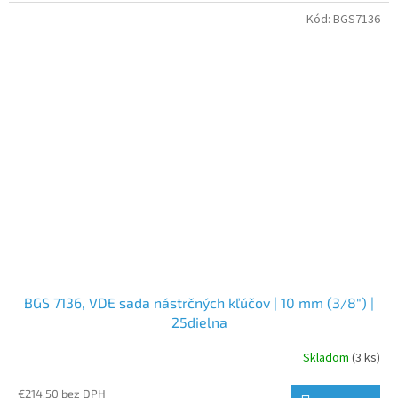
Kód:
BGS7136
BGS 7136, VDE sada nástrčných kľúčov | 10 mm (3/8") |
25dielna
Skladom
(3 ks)
€214,50 bez DPH