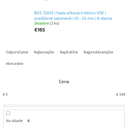
BGS 72035 | Sada očkových kľúčov VDE |
predĺžené zalomené | 10 - 24 mm | 9-dielna
Skladom
(2 ks)
€165
R
a
Odporúčame
Najlacnejšie
Najdrahšie
Najpredávanejšie
d
e
Abecedne
n
i
Cena
e
p
€
5
€
349
r
o
d
u
k
Na sklade
6
t