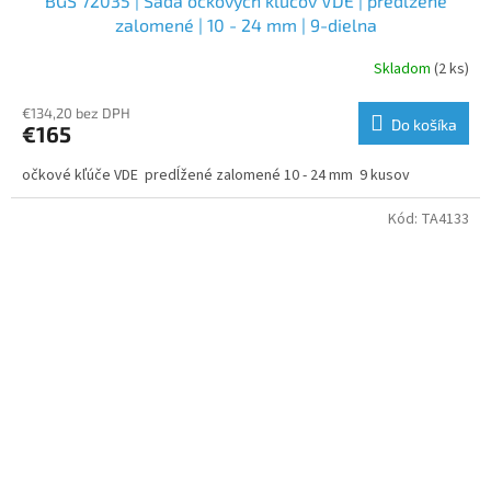
BGS 72035 | Sada očkových kľúčov VDE | predĺžené
zalomené | 10 - 24 mm | 9-dielna
Skladom
(2 ks)
€134,20 bez DPH
Do košíka
€165
očkové kľúče VDE predĺžené zalomené 10 - 24 mm 9 kusov
Kód:
TA4133