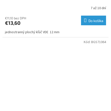
7 až 10 dní
€11,10 bez DPH
Do košíka
€13,60
jednostranný plochý kľúč VDE 12 mm
Kód:
BGS71064