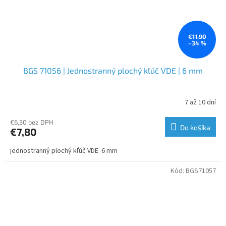
€11,90
–34 %
BGS 71056 | Jednostranný plochý kľúč VDE | 6 mm
7 až 10 dní
€6,30 bez DPH
Do košíka
€7,80
jednostranný plochý kľúč VDE 6 mm
Kód:
BGS71057