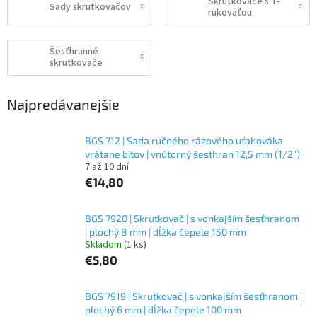
Skrutkovače s T-
Sady skrutkovačov
rukoväťou
Šesťhranné
skrutkovače
Najpredávanejšie
BGS 712 | Sada ručného rázového uťahováka
vrátane bitov | vnútorný šesťhran 12,5 mm (1/2")
7 až 10 dní
€14,80
BGS 7920 | Skrutkovač | s vonkajším šesťhranom
| plochý 8 mm | dĺžka čepele 150 mm
Skladom
(1 ks)
€5,80
BGS 7919 | Skrutkovač | s vonkajším šesťhranom |
plochý 6 mm | dĺžka čepele 100 mm