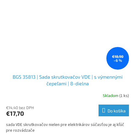
€18,90
–6 %
BGS 35813 | Sada skrutkovačov VDE | s výmennými
čepeľami | 8-dielna
Skladom
(1 ks)
€14,40 bez DPH
Do košíka
€17,70
sada VDE skrutkovačov nielen pre elektrikárov súčasťou je aj kľúč
pre rozvádzače