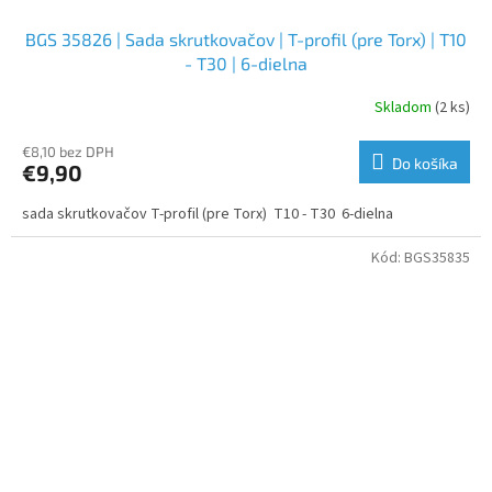
BGS 35826 | Sada skrutkovačov | T-profil (pre Torx) | T10
- T30 | 6-dielna
Skladom
(2 ks)
€8,10 bez DPH
Do košíka
€9,90
sada skrutkovačov T-profil (pre Torx) T10 - T30 6-dielna
Kód:
BGS35835