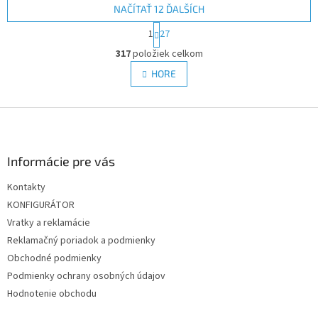
NAČÍTAŤ 12 ĎALŠÍCH
S
1
27
t
O
r
317
položiek celkom
v
á
l
HORE
n
á
k
d
o
v
Z
a
a
c
á
n
i
p
i
e
ä
Informácie pre vás
e
p
t
r
Kontakty
i
v
KONFIGURÁTOR
e
k
y
Vratky a reklamácie
v
Reklamačný poriadok a podmienky
ý
Obchodné podmienky
p
i
Podmienky ochrany osobných údajov
s
Hodnotenie obchodu
u