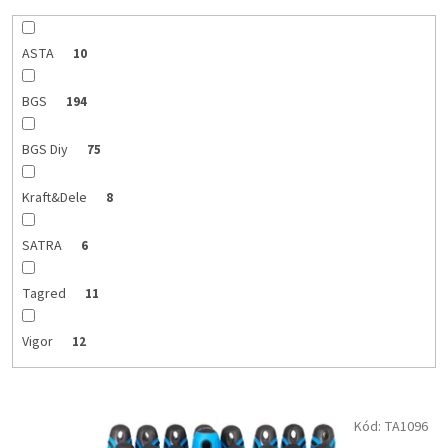
ASTA
10
BGS
194
BGS Diy
75
Kraft&Dele
8
SATRA
6
Tagred
11
Vigor
12
V
Kód:
TA1096
ý