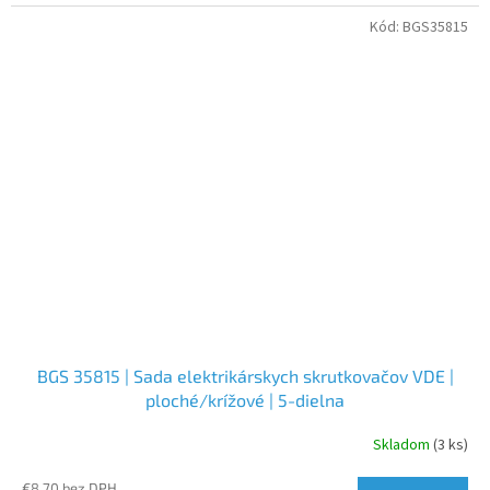
Kód:
BGS35815
BGS 35815 | Sada elektrikárskych skrutkovačov VDE |
ploché/krížové | 5-dielna
Skladom
(3 ks)
€8,70 bez DPH