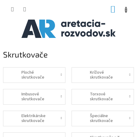
Prejsť
NÁKUP
na
obsah
KOŠÍK
Skrutkovače
Ploché
Krížové
skrutkovače
skrutkovače
Imbusové
Torxové
skrutkovače
skrutkovače
Elektrikárske
Špeciálne
skrutkovače
skrutkovače