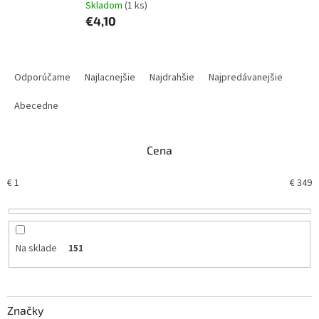
Skladom
(1 ks)
€4,10
R
a
Odporúčame
Najlacnejšie
Najdrahšie
Najpredávanejšie
d
e
Abecedne
n
i
Cena
e
p
€
1
€
349
r
o
d
u
k
Na sklade
151
t
o
v
Značky