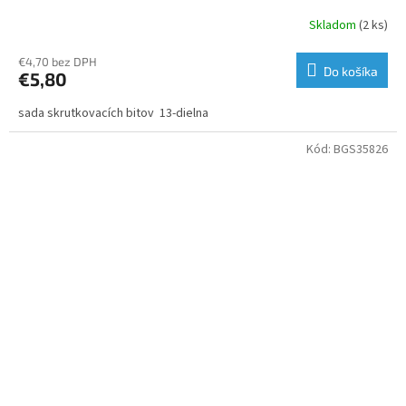
Skladom
(2 ks)
€4,70 bez DPH
Do košíka
€5,80
sada skrutkovacích bitov 13-dielna
Kód:
BGS35826