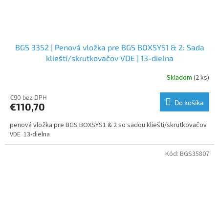
BGS 3352 | Penová vložka pre BGS BOXSYS1 & 2: Sada
klieští/skrutkovačov VDE | 13-dielna
Skladom
(2 ks)
€90 bez DPH
Do košíka
€110,70
penová vložka pre BGS BOXSYS1 & 2 so sadou klieští/skrutkovačov
VDE 13-dielna
Kód:
BGS35807