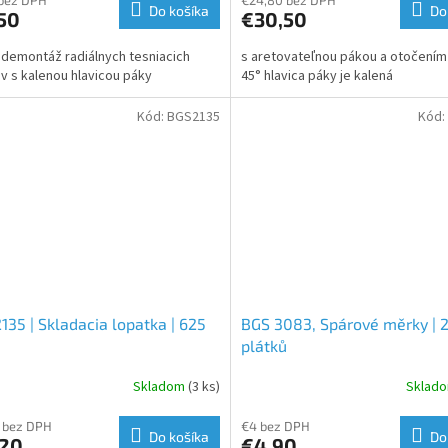
Do košíka
Do
50
€30,50
 demontáž radiálnych tesniacich
s aretovateľnou pákou a otočením
v s kalenou hlavicou páky
45° hlavica páky je kalená
Kód:
BGS2135
Kód:
135 | Skladacia lopatka | 625
BGS 3083, Spárové měrky | 
plátků
Skladom
(3 ks)
Sklad
 bez DPH
€4 bez DPH
Do košíka
Do
,20
€4,90