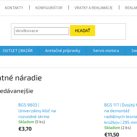
KONTAKTY
KONFIGURÁTOR
VRATKY A REKLAMÁCIE
REKLA
HĽADAŤ
OUTLET | BAZÁR
Aretačné prípravky
Servis motora
Se
tné náradie
edávanejšie
BGS 9803 |
BGS 117 | Dvojitý
Univerzálny kľúč na
na demontáž
rozvodné skrine
radiálnych tesni
Skladom
(5 ks)
krúžkov | 295 m
Skladom
(2 ks)
€3,70
€11,50