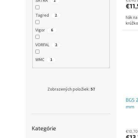
SATRA
1
€11,
Tagred
2
hák na
krúžko
Vigor
6
VORFAL
2
WMC
1
Zobrazených položiek:
57
BGS 2
mm
Preskočiť
Kategórie
kategórie
€10,70
€13