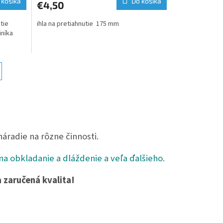
 košíka
Do košíka
€4,50
tie
ihla na pretiahnutie 175 mm
iníka
radie na rôzne činnosti.
 na obkladanie a dláždenie a veľa ďalšieho.
a zaručená kvalita!