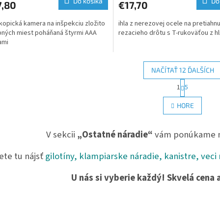
Do košíka
Do
7,80
€17,70
opická kamera na inšpekciu zložito
ihla z nerezovej ocele na pretiahnu
pných miest poháňaná štyrmi AAA
rezacieho drôtu s T-rukoväťou z hl
ami
NAČÍTAŤ 12 ĎALŠÍCH
S
1
5
O
t
r
v
HORE
á
l
n
á
k
d
V sekcii
„Ostatné náradie
“
vám ponúkame ná
o
a
v
c
a
te tu nájsť
gilotíny, klampiarske náradie, kanistre, veci
i
n
e
i
e
p
U nás si vyberie každý! Skvelá cena 
r
v
k
y