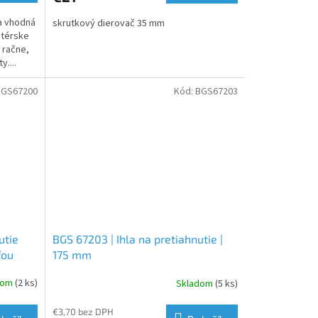
a vhodná
skrutkový dierovač 35 mm
atérske
 račne,
y....
BGS67200
Kód:
BGS67203
utie
BGS 67203 | Ihla na pretiahnutie |
ťou
175 mm
dom
(2 ks)
Skladom
(5 ks)
€3,70 bez DPH