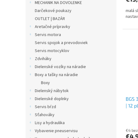
MECHANIK NA DOVOLENKE
Darčekové poukazy
malá s
nastav
OUTLET | BAZÁR
Aretačné prípravky
Servis motora
Servis spojok a prevodoviek
Servis motocyklov
Zdviháky
Dielenské vozíky na náradie
Boxy a tašky na náradie
Boxy
Dielenský nábytok
Dielenské doplnky
BGS 3
| 12 
Servis bŕzd
Sťahováky
Lisy a hydraulika
Vybavenie pneuservisu
€4 be
€4,