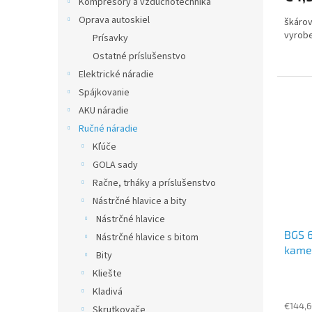
Kompresory a vzduchotechnika
Oprava autoskiel
škárov
vyrobe
Prísavky
Ostatné príslušenstvo
Elektrické náradie
Spájkovanie
AKU náradie
Ručné náradie
Kľúče
GOLA sady
Račne, trháky a príslušenstvo
Nástrčné hlavice a bity
Nástrčné hlavice
BGS 6
Nástrčné hlavice s bitom
kame
Bity
Kliešte
Kladivá
€144,6
Skrutkovače