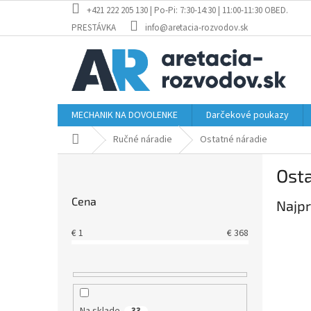
Prejsť
+421 222 205 130 | Po-Pi: 7:30-14:30 | 11:00-11:30 OBED.
na
PRESTÁVKA
info@aretacia-rozvodov.sk
obsah
MECHANIK NA DOVOLENKE
Darčekové poukazy
Domov
Ručné náradie
Ostatné náradie
B
Osta
o
č
Cena
Najpr
n
ý
€
1
€
368
p
a
n
e
l
Na sklade
33