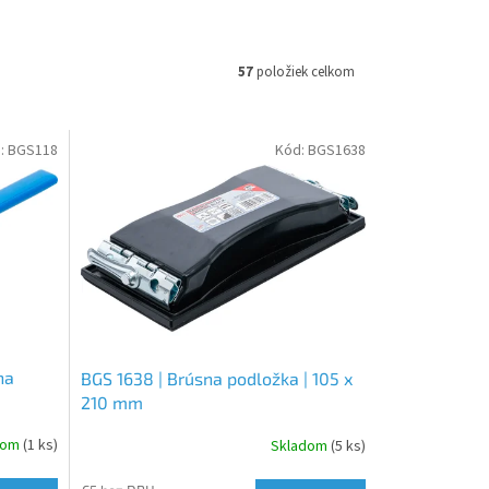
57
položiek celkom
:
BGS118
Kód:
BGS1638
na
BGS 1638 | Brúsna podložka | 105 x
210 mm
dom
(1 ks)
Skladom
(5 ks)