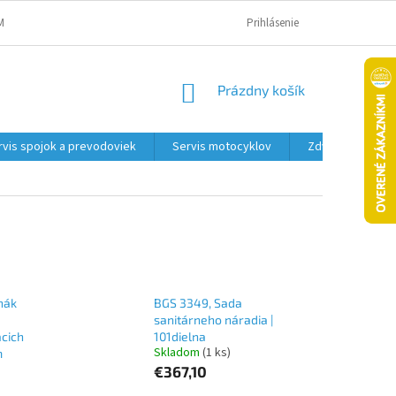
MAČNÝ PORIADOK A PODMIENKY
OBCHODNÉ PODMIENKY
Prihlásenie
PODMIENK
NÁKUPNÝ
Prázdny košík
KOŠÍK
rvis spojok a prevodoviek
Servis motocyklov
Zdviháky
 hák
BGS 3349, Sada
sanitárneho náradia |
acich
101dielna
Skladom
(1 ks)
m
€367,10