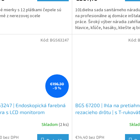
é mierky s 12 plátkami čepele sú
101dielna sada sanitárneho náradi
né z nerezovej ocele
na profesionálne aj domáce inštal
práce. Široký výber náradia zahŕňa
hlavice, kľúče, hasáky, kliešte aj bit
Kód:
BGS63247
Kód:
€196,30
–9 %
3247 | Endoskopická farebná
BGS 67200 | Ihla na pretiahn
ra s LCD monitorom
rezacieho drôtu | s T-rukovä
Skladom
(2 ks)
Skla
0 bez DPH
€14,40 bez DPH