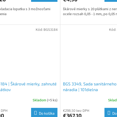
kladacia lopatka s 3 možnosťami
škárové mierky s 20 plátkami z ne
enia
ocele rozsah 0,05 - 1 mm, po 0,05
Kód:
BGS3184
Kód:
184 | Škárové mierky, zahnuté
BGS 3349, Sada sanitárneho
plátkov
náradia | 101dielna
Skladom
(>5 ks)
Skla
z DPH
€298,50 bez DPH
Do košíka
Do
90
€367,10