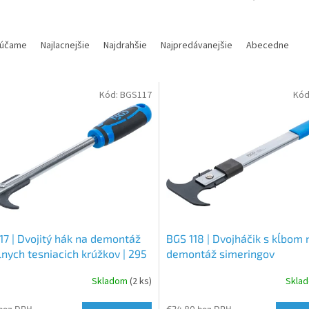
účame
Najlacnejšie
Najdrahšie
Najpredávanejšie
Abecedne
Kód:
BGS117
Kód
17 | Dvojitý hák na demontáž
BGS 118 | Dvojháčik s kĺbom 
lnych tesniacich krúžkov | 295
demontáž simeringov
Skladom
(2 ks)
Skla
 bez DPH
€24,80 bez DPH