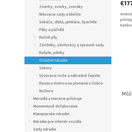
€17
Zvierky, svorky, zveráky
endosk
Nitovacie sady a kliešte
prístu
Sekáče, dláta, jamkáre, špachtle
batéri
Páky a páčidlá
Ručné píly
Závitníky, závitorezy a opravné sady
Rašple, pilníky
Ostatné náradie
Sekery
Vysúvacie nože a náhradné čepele
Raziaca matrica na písmená a číslice
Nožnice
Môže
Meradlá a meracie prístroje
Momentové doťahovanie
Klampiarske náradie
Náradie pre interiér vozidla
Sady náradia