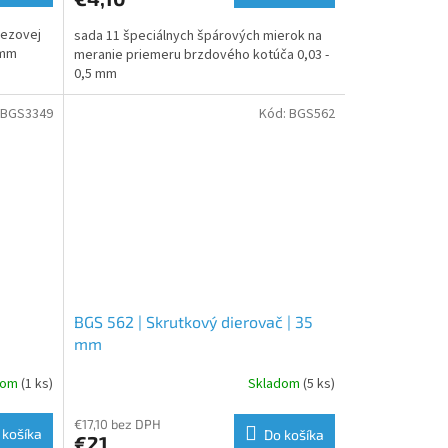
rezovej
sada 11 špeciálnych špárových mierok na
 mm
meranie priemeru brzdového kotúča 0,03 -
0,5 mm
BGS3349
Kód:
BGS562
BGS 562 | Skrutkový dierovač | 35
mm
dom
(1 ks)
Skladom
(5 ks)
€17,10 bez DPH
 košíka
Do košíka
€21