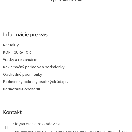
3
položiek celkom
O
v
l
Z
á
á
d
p
a
ä
Informácie pre vás
c
t
i
Kontakty
i
e
KONFIGURÁTOR
p
e
r
Vratky a reklamácie
v
Reklamačný poriadok a podmienky
k
Obchodné podmienky
y
v
Podmienky ochrany osobných údajov
ý
Hodnotenie obchodu
p
i
s
u
Kontakt
info
@
aretacia-rozvodov.sk