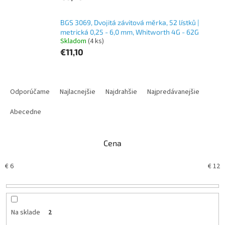
BGS 3069, Dvojitá závitová měrka, 52 lístků |
metrická 0,25 - 6,0 mm, Whitworth 4G - 62G
Skladom
(4 ks)
€11,10
R
a
Odporúčame
Najlacnejšie
Najdrahšie
Najpredávanejšie
d
e
Abecedne
n
i
Cena
e
p
€
6
€
12
r
o
d
u
k
Na sklade
2
t