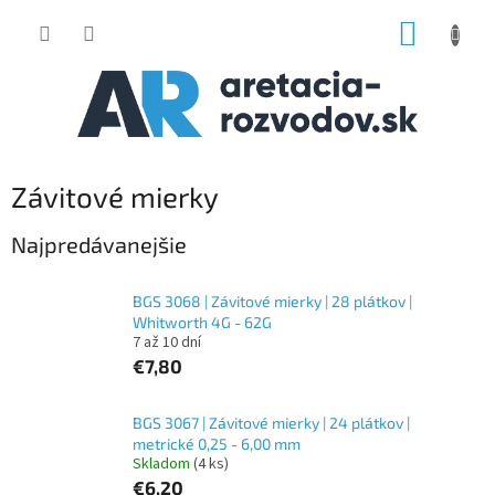
Prejsť
NÁKUP
na
obsah
KOŠÍK
Závitové mierky
Najpredávanejšie
BGS 3068 | Závitové mierky | 28 plátkov |
Whitworth 4G - 62G
7 až 10 dní
€7,80
BGS 3067 | Závitové mierky | 24 plátkov |
metrické 0,25 - 6,00 mm
Skladom
(4 ks)
€6,20