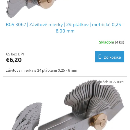
o
v
BGS 3067 | Závitové mierky | 24 plátkov | metrické 0,25 -
6,00 mm
Skladom
(4 ks)
€5 bez DPH
Do košíka
€6,20
závitová mierka s 24 plátkami 0,25 - 6 mm
Kód:
BGS3069