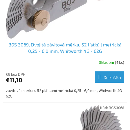
BGS 3069, Dvojitá závitová měrka, 52 lístků | metrická
0,25 - 6,0 mm, Whitworth 4G - 62G
Skladom
(4 ks)
€9 bez DPH
Do košíka
€11,10
závitová mierka s 52 plátkami metrická 0,25 - 6,0 mm, Whitworth 4G -
62G
Kód:
BGS3068