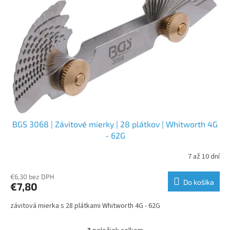
BGS 3068 | Závitové mierky | 28 plátkov | Whitworth 4G
- 62G
7 až 10 dní
€6,30 bez DPH
Do košíka
€7,80
závitová mierka s 28 plátkami Whitworth 4G - 62G