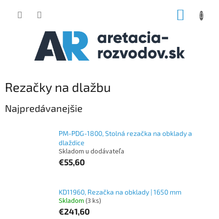
Prejsť
NÁKUP
na
obsah
KOŠÍK
Rezačky na dlažbu
Najpredávanejšie
PM-PDG-1800, Stolná rezačka na obklady a
dlaždice
Skladom u dodávateľa
€55,60
KD11960, Rezačka na obklady | 1650 mm
Skladom
(3 ks)
€241,60