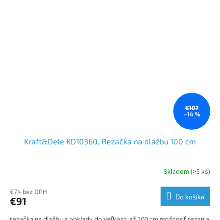
€107
–14 %
Kraft&Dele KD10360, Rezačka na dlažbu 100 cm
Skladom
(>5 ks)
€74 bez DPH
Do košíka
€91
rezačka na dlažbu a obklady do veľkosti až 100 cm možnosť rezania