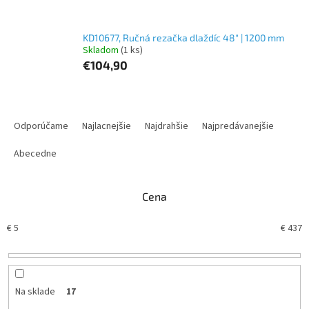
KD10677, Ručná rezačka dlaždíc 48" | 1200 mm
Skladom
(1 ks)
€104,90
R
a
Odporúčame
Najlacnejšie
Najdrahšie
Najpredávanejšie
d
e
Abecedne
n
i
Cena
e
p
€
5
€
437
r
o
d
u
k
Na sklade
17
t