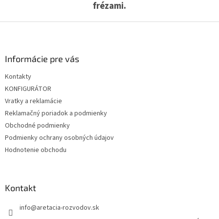
v
frézami.
k
y
Z
v
á
ý
p
p
ä
i
Informácie pre vás
s
t
u
Kontakty
i
KONFIGURÁTOR
e
Vratky a reklamácie
Reklamačný poriadok a podmienky
Obchodné podmienky
Podmienky ochrany osobných údajov
Hodnotenie obchodu
Kontakt
info
@
aretacia-rozvodov.sk