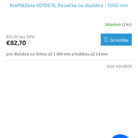
Kraft&Dele KD10676, Rezačka na dlaždice | 1000 mm
Skladom
(2 ks)
€67,20 bez DPH
Do košíka
€82,70
pre dlaždice so šírkou až 1 000 mm a hrúbkou až 14 mm
Kód:
KD10678