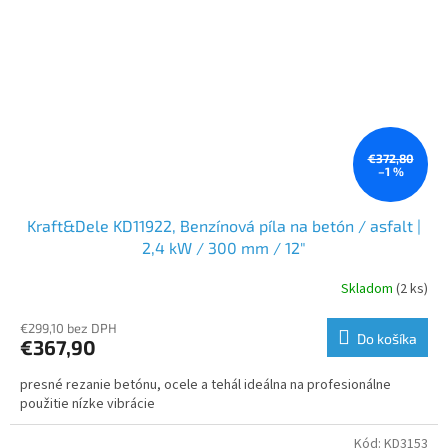
€372,80
–1 %
Kraft&Dele KD11922, Benzínová píla na betón / asfalt |
2,4 kW / 300 mm / 12"
Skladom
(2 ks)
€299,10 bez DPH
Do košíka
€367,90
presné rezanie betónu, ocele a tehál ideálna na profesionálne
použitie nízke vibrácie
Kód:
KD3153