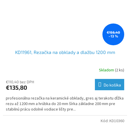
€156,40
–13 %
KD11961, Rezačka na obklady a dlažbu 1200 mm
Skladom
(2 ks)
€110,40 bez DPH
Do košíka
€135,80
profesionálna rezačka na keramické obklady, gres aj terakotu dĺžka
rezu až 1200 mm a hrúbka do 20 mm šírka základne 200 mm pre
stabilnú prácu odolné vodiace lišty pre...
Kód:
KD10360