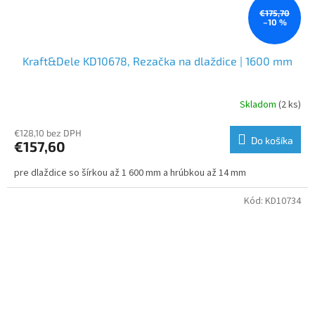
€175,70
–10 %
Kraft&Dele KD10678, Rezačka na dlaždice | 1600 mm
Skladom
(2 ks)
€128,10 bez DPH
Do košíka
€157,60
pre dlaždice so šírkou až 1 600 mm a hrúbkou až 14 mm
Kód:
KD10734