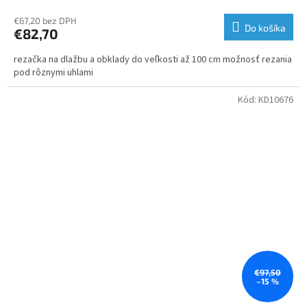
€67,20 bez DPH
Do košíka
€82,70
rezačka na dlažbu a obklady do veľkosti až 100 cm možnosť rezania
pod rôznymi uhlami
Kód:
KD10676
€97,50
–15 %