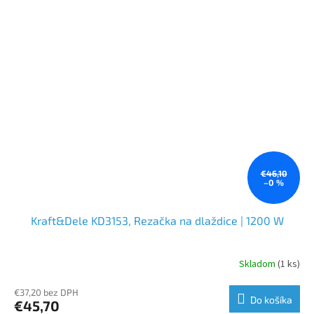
€46,10
–0 %
Kraft&Dele KD3153, Rezačka na dlaždice | 1200 W
Skladom
(1 ks)
€37,20 bez DPH
Do košíka
€45,70