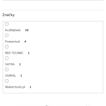
o
v
Značky
Kraft&Dele
30
Powermat
4
RED TECHNIC
1
SATRA
1
VORFAL
1
Wubertools.pl
1
V