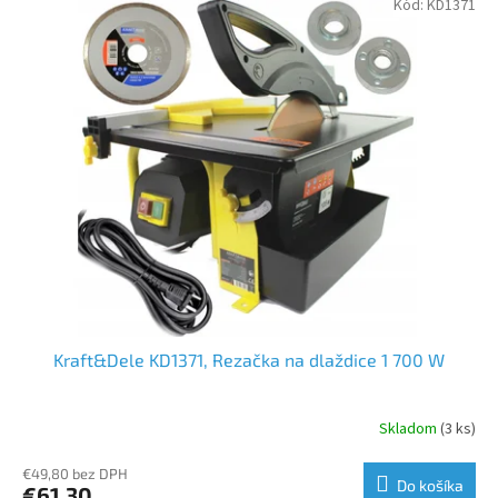
Kód:
KD1371
ý
p
i
s
p
r
o
d
u
k
t
o
v
Kraft&Dele KD1371, Rezačka na dlaždice 1 700 W
Skladom
(3 ks)
€49,80 bez DPH
Do košíka
€61,30