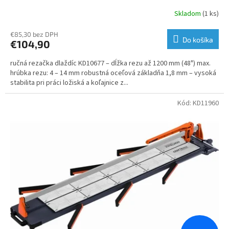
Skladom
(1 ks)
€85,30 bez DPH
Do košíka
€104,90
ručná rezačka dlaždíc KD10677 – dĺžka rezu až 1200 mm (48") max.
hrúbka rezu: 4 – 14 mm robustná oceľová základňa 1,8 mm – vysoká
stabilita pri práci ložiská a koľajnice z...
Kód:
KD11960