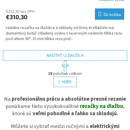
€252,30 bez DPH
Do košíka
€310,30
radiálna rezačka na dlaždice a obklady od firmy Kraft&Dele má
diamantový kotúč chladený vodou s laserovým vedením hĺbka rezu
pod uhlom 90°: 32 mm hĺbka rezu pod...
NAČÍTAŤ 12 ĎALŠÍCH
S
1
4
t
O
r
38
položiek celkom
v
á
l
HORE
n
á
k
d
o
v
Na
profesionálnu prácu a absolútne presné rezanie
a
a
c
ponúkame tieto vysokokvalitné
rezačky na dlažbu
,
n
i
i
ktoré sú
veľmi pohodlné a ľahko sa skladujú.
e
e
p
Môžete si vybrať medzi ručnými a
elektrickými
r