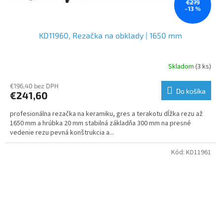
€279
–13 %
KD11960, Rezačka na obklady | 1650 mm
Skladom
(3 ks)
€196,40 bez DPH
Do košíka
€241,60
profesionálna rezačka na keramiku, gres a terakotu dĺžka rezu až
1650 mm a hrúbka 20 mm stabilná základňa 300 mm na presné
vedenie rezu pevná konštrukcia a...
Kód:
KD11961