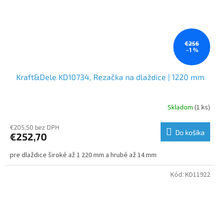
€256
–1 %
Kraft&Dele KD10734, Rezačka na dlaždice | 1220 mm
Skladom
(1 ks)
€205,50 bez DPH
Do košíka
€252,70
pre dlaždice široké až 1 220 mm a hrubé až 14 mm
Kód:
KD11922