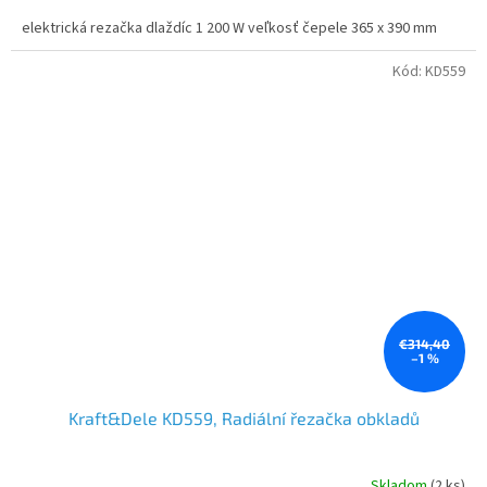
elektrická rezačka dlaždíc 1 200 W veľkosť čepele 365 x 390 mm
Kód:
KD559
€314,40
–1 %
Kraft&Dele KD559, Radiální řezačka obkladů
Skladom
(2 ks)