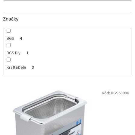
o
v
Značky
BGS
4
BGS Diy
1
Kraft&Dele
3
V
Kód:
BGS63080
ý
p
i
s
p
r