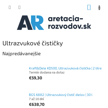
Prejsť
NÁKUP
na
obsah
KOŠÍK
Ultrazvukové čističky
Najpredávanejšie
Kraft&Dele KD500, Ultrazvuková čistička | 2 litre
Termín dodania na dotaz
€59,30
BGS 6882 | Ultrazvukový čistič dielov | 30 l
7 až 10 dní
€638,70