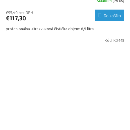
Skladom
(>5 ks)
€95,40 bez DPH
Do košíka
€117,30
profesionálna ultrazvuková čistička objem: 6,5 litra
Kód:
KD448