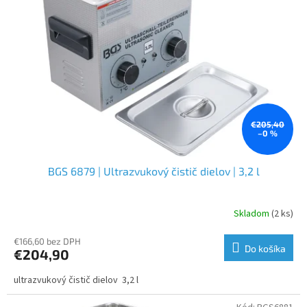
€205,40
–0 %
BGS 6879 | Ultrazvukový čistič dielov | 3,2 l
Skladom
(2 ks)
€166,60 bez DPH
Do košíka
€204,90
ultrazvukový čistič dielov 3,2 l