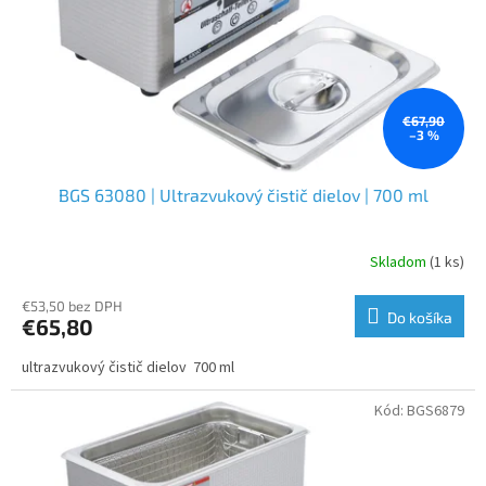
o
d
u
k
t
o
€67,90
–3 %
v
BGS 63080 | Ultrazvukový čistič dielov | 700 ml
Skladom
(1 ks)
€53,50 bez DPH
Do košíka
€65,80
ultrazvukový čistič dielov 700 ml
Kód:
BGS6879