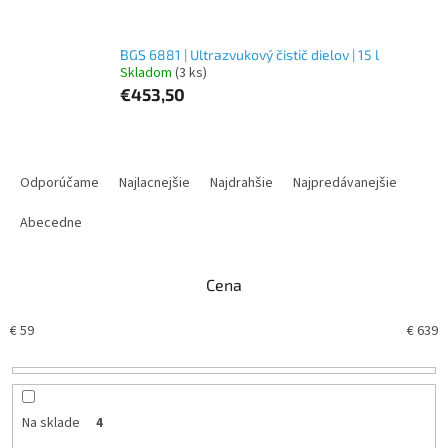
BGS 6881 | Ultrazvukový čistič dielov | 15 l
Skladom
(3 ks)
€453,50
R
a
Odporúčame
Najlacnejšie
Najdrahšie
Najpredávanejšie
d
e
Abecedne
n
i
Cena
e
p
€
59
€
639
r
o
d
u
k
Na sklade
4
t