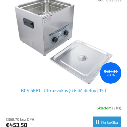
Kód:
BGS6881
€454,30
–0 %
BGS 6881 | Ultrazvukový čistič dielov | 15 l
Skladom
(3 ks)
€368,70 bez DPH
Do košíka
€453,50