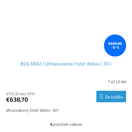
€639,90
–0 %
BGS 6882 | Ultrazvukový čistič dielov | 30 l
7 až 10 dní
€519,30 bez DPH
Do košíka
€638,70
ultrazvukový čistič dielov 30 l
8
položiek celkom
O