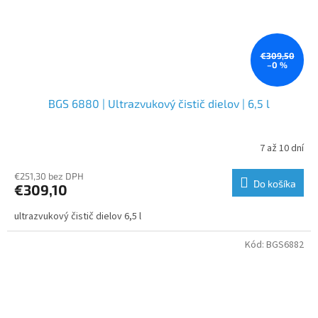
€309,50
–0 %
BGS 6880 | Ultrazvukový čistič dielov | 6,5 l
7 až 10 dní
€251,30 bez DPH
Do košíka
€309,10
ultrazvukový čistič dielov 6,5 l
Kód:
BGS6882