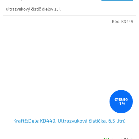
ultrazvukový čistič dielov 15 l
Kód:
KD449
€118,50
–1 %
Kraft&Dele KD449, Ultrazvuková čistička, 6,5 litrů