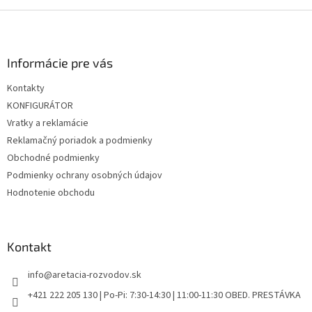
v
l
Z
á
á
d
p
a
ä
Informácie pre vás
c
t
i
Kontakty
i
e
KONFIGURÁTOR
p
e
r
Vratky a reklamácie
v
Reklamačný poriadok a podmienky
k
Obchodné podmienky
y
v
Podmienky ochrany osobných údajov
ý
Hodnotenie obchodu
p
i
s
u
Kontakt
info
@
aretacia-rozvodov.sk
+421 222 205 130 | Po-Pi: 7:30-14:30 | 11:00-11:30 OBED. PRESTÁVKA