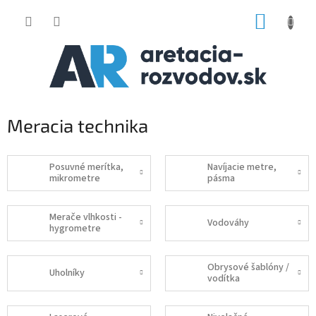
Prejsť
NÁKUP
na
obsah
KOŠÍK
Meracia technika
Posuvné merítka,
Navíjacie metre,
mikrometre
pásma
Merače vlhkosti -
Vodováhy
hygrometre
Obrysové šablóny /
Uholníky
vodítka