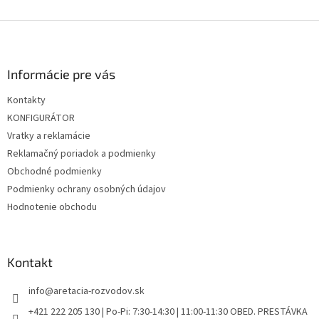
Z
á
p
ä
Informácie pre vás
t
Kontakty
i
KONFIGURÁTOR
e
Vratky a reklamácie
Reklamačný poriadok a podmienky
Obchodné podmienky
Podmienky ochrany osobných údajov
Hodnotenie obchodu
Kontakt
info
@
aretacia-rozvodov.sk
+421 222 205 130 | Po-Pi: 7:30-14:30 | 11:00-11:30 OBED. PRESTÁVKA