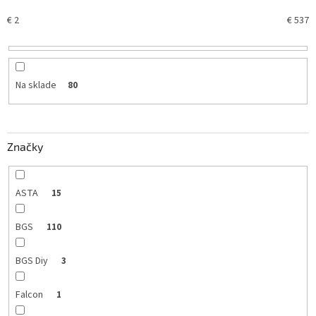
p
€
2
€
537
r
o
d
u
k
Na sklade
80
t
o
v
Značky
ASTA
15
BGS
110
BGS Diy
3
Falcon
1