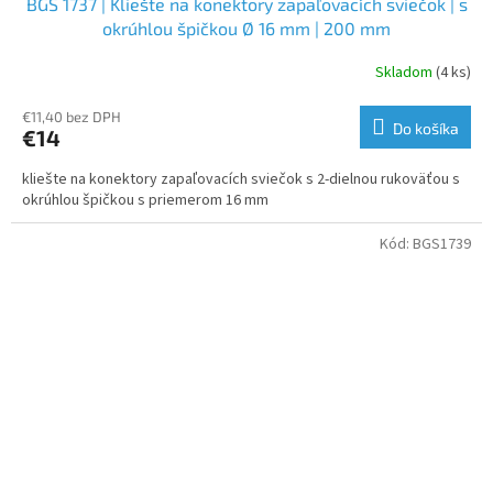
BGS 1737 | Kliešte na konektory zapaľovacích sviečok | s
okrúhlou špičkou Ø 16 mm | 200 mm
Skladom
(4 ks)
€11,40 bez DPH
Do košíka
€14
kliešte na konektory zapaľovacích sviečok s 2-dielnou rukoväťou s
okrúhlou špičkou s priemerom 16 mm
Kód:
BGS1739