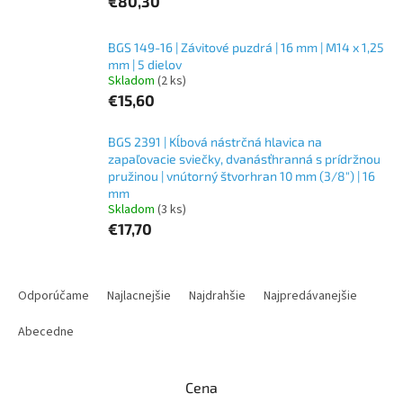
€80,30
BGS 149-16 | Závitové puzdrá | 16 mm | M14 x 1,25
mm | 5 dielov
Skladom
(2 ks)
€15,60
BGS 2391 | Kĺbová nástrčná hlavica na
zapaľovacie sviečky, dvanásťhranná s prídržnou
pružinou | vnútorný štvorhran 10 mm (3/8") | 16
mm
Skladom
(3 ks)
€17,70
R
a
Odporúčame
Najlacnejšie
Najdrahšie
Najpredávanejšie
d
e
Abecedne
n
i
Cena
e