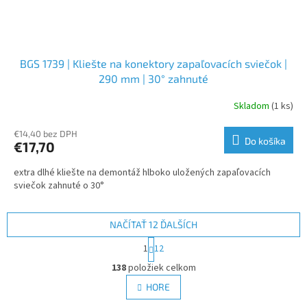
BGS 1739 | Kliešte na konektory zapaľovacích sviečok |
290 mm | 30° zahnuté
Skladom
(1 ks)
€14,40 bez DPH
Do košíka
€17,70
extra dlhé kliešte na demontáž hlboko uložených zapaľovacích
sviečok zahnuté o 30°
NAČÍTAŤ 12 ĎALŠÍCH
S
1
12
t
O
r
138
položiek celkom
v
á
l
HORE
n
á
k