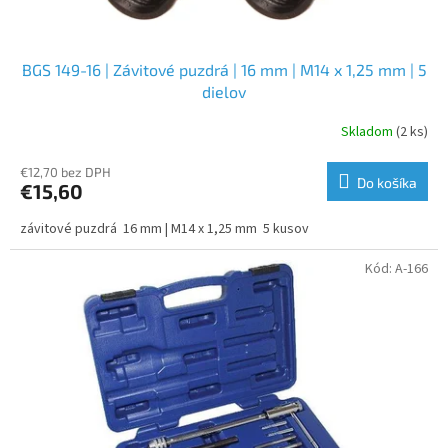
o
v
BGS 149-16 | Závitové puzdrá | 16 mm | M14 x 1,25 mm | 5
dielov
Skladom
(2 ks)
€12,70 bez DPH
Do košíka
€15,60
závitové puzdrá 16 mm | M14 x 1,25 mm 5 kusov
Kód:
A-166