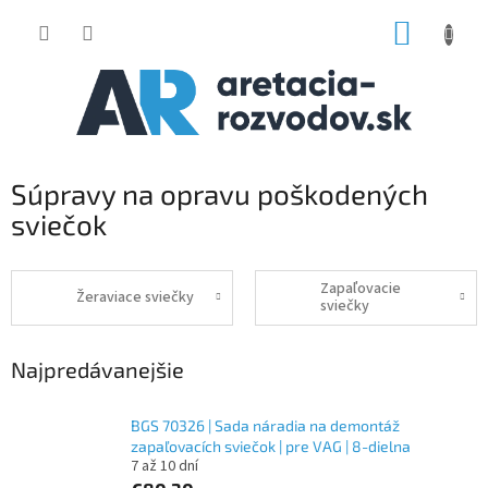
Prejsť
NÁKUP
na
obsah
KOŠÍK
Súpravy na opravu poškodených
sviečok
Zapaľovacie
Žeraviace sviečky
sviečky
Najpredávanejšie
BGS 70326 | Sada náradia na demontáž
zapaľovacích sviečok | pre VAG | 8-dielna
7 až 10 dní