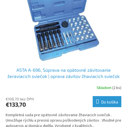
ASTA A-696, Súprava na opätovné závitovanie
žeraviacich sviečok | oprava závitov žhaviacich sviečok
Skladom
(2 ks)
€108,70 bez DPH
Do košíka
€133,70
Kompletná sada pre opätovné závitovanie žhaviacich sviečok .
Umožňuje rýchlu a presnú opravu poškodených závitov . Vhodné pre
autoservis aj domácu dielňu. Vyrobené z kvalitných...