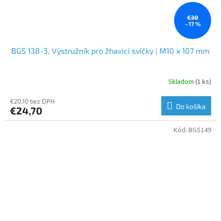
€30
–17 %
BGS 138-3, Výstružník pro žhavicí svíčky | M10 x 107 mm
Skladom
(1 ks)
€20,10 bez DPH
Do košíka
€24,70
Kód:
BGS149