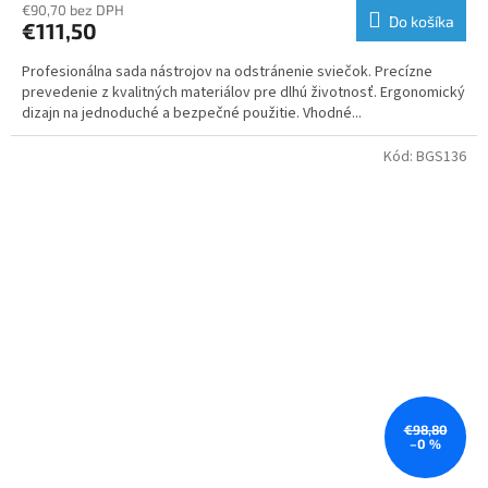
€90,70 bez DPH
Do košíka
€111,50
Profesionálna sada nástrojov na odstránenie sviečok. Precízne
prevedenie z kvalitných materiálov pre dlhú životnosť. Ergonomický
dizajn na jednoduché a bezpečné použitie. Vhodné...
Kód:
BGS136
€98,80
–0 %