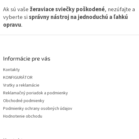
d
o
v
Ak sú vaše
žeraviace sviečky poškodené
a
, nezúfajte a
a
c
vyberte si
správny nástroj na jednoduchú a ľahkú
n
i
i
opravu
.
e
e
p
Z
r
v
á
k
p
y
ä
Informácie pre vás
v
t
ý
Kontakty
i
p
KONFIGURÁTOR
e
i
s
Vratky a reklamácie
u
Reklamačný poriadok a podmienky
Obchodné podmienky
Podmienky ochrany osobných údajov
Hodnotenie obchodu