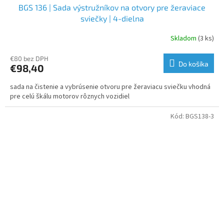
BGS 136 | Sada výstružníkov na otvory pre žeraviace
sviečky | 4-dielna
Skladom
(3 ks)
€80 bez DPH
Do košíka
€98,40
sada na čistenie a vybrúsenie otvoru pre žeraviacu sviečku vhodná
pre celú škálu motorov rôznych vozidiel
Kód:
BGS138-3