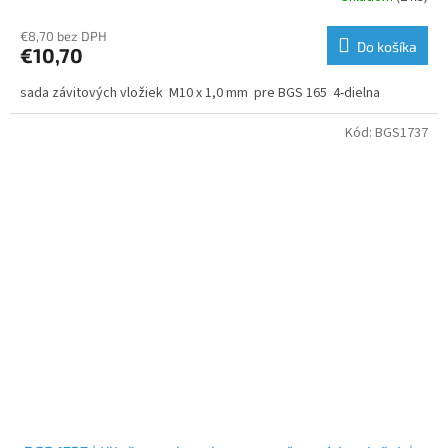
€8,70 bez DPH
Do košíka
€10,70
sada závitových vložiek M10 x 1,0 mm pre BGS 165 4-dielna
Kód:
BGS1737