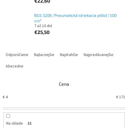
€22,60
BGS 3206 | Pneumatická striekacia pištoľ | 500
cm³
7 až 10 dní
€25,50
R
a
Odporúčame
Najlacnejšie
Najdrahšie
Najpredávanejšie
d
e
Abecedne
n
i
Cena
e
p
€
4
€
171
r
o
d
u
k
Na sklade
22