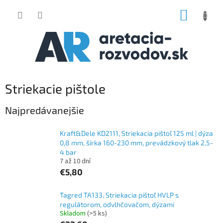
Prejsť
NÁKUP
na
obsah
KOŠÍK
Striekacie pištole
Najpredávanejšie
Kraft&Dele KD2111, Striekacia pištoľ 125 ml | dýza
0,8 mm, šírka 160-230 mm, prevádzkový tlak 2,5-
4 bar
7 až 10 dní
€5,80
Tagred TA133, Striekacia pištoľ HVLP s
regulátorom, odvlhčovačom, dýzami
Skladom
(>5 ks)