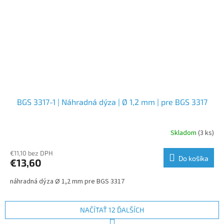
BGS 3317-1 | Náhradná dýza | Ø 1,2 mm | pre BGS 3317
Skladom
(3 ks)
€11,10 bez DPH
Do košíka
€13,60
náhradná dýza Ø 1,2 mm pre BGS 3317
NAČÍTAŤ 12 ĎALŠÍCH
S