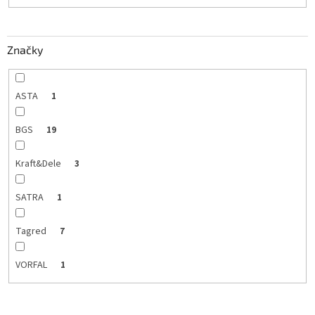
t
o
v
Značky
ASTA
1
BGS
19
Kraft&Dele
3
SATRA
1
Tagred
7
VORFAL
1