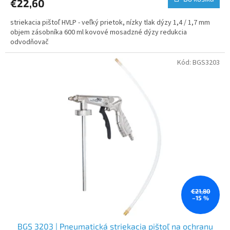
€22,60
striekacia pištoľ HVLP - veľký prietok, nízky tlak dýzy 1,4 / 1,7 mm
objem zásobníka 600 ml kovové mosadzné dýzy redukcia
odvodňovač
Kód:
BGS3203
€21,80
–15 %
BGS 3203 | Pneumatická striekacia pištoľ na ochranu