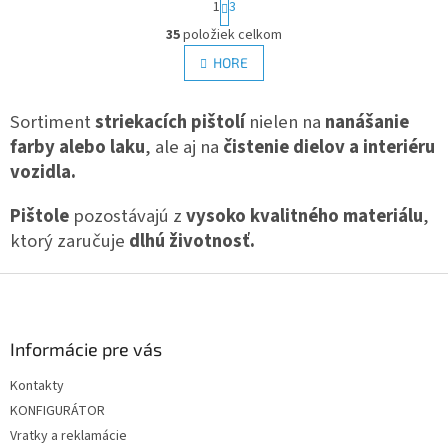
1
3
t
O
r
35
položiek celkom
v
á
l
HORE
n
á
k
d
o
v
Sortiment
striekacích pištolí
a
nielen na
nanášanie
a
c
farby alebo laku
, ale aj na
čistenie dielov a interiéru
n
i
i
vozidla.
e
e
p
Pištole
pozostávajú z
vysoko kvalitného materiálu
,
r
v
ktorý zaručuje
dlhú životnosť.
k
y
Z
v
á
ý
p
p
ä
i
Informácie pre vás
s
t
u
Kontakty
i
KONFIGURÁTOR
e
Vratky a reklamácie