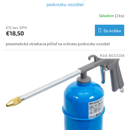
podvozku vozidiel
Skladom
(2 ks)
€15 bez DPH
Do košíka
€18,50
pneumatická striekacia pištoľ na ochranu podvozku vozidiel
Kód:
BGS3204