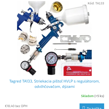
V
Kód:
TA133
ý
p
i
s
p
r
o
d
u
k
t
o
v
Tagred TA133, Striekacia pištoľ HVLP s regulátorom,
odvlhčovačom, dýzami
Skladom
(>5 ks)
€18,40 bez DPH
Do košíka