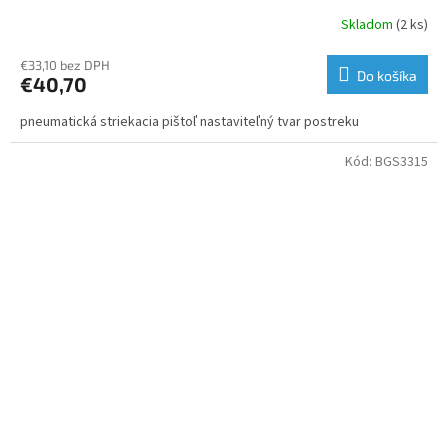
Skladom
(2 ks)
€33,10 bez DPH
Do košíka
€40,70
pneumatická striekacia pištoľ nastaviteľný tvar postreku
Kód:
BGS3315