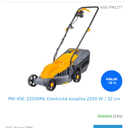
Kód:
PM1277
€66,30
–16 %
PM-KSE-2200MN, Elektrická kosačka 2200 W / 32 cm
Skladom
(2 ks)
€45,20 bez DPH