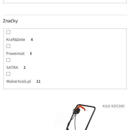
t
o
v
Značky
Kraft&Dele
4
Powermat
5
SATRA
2
Wubertools.pl
12
V
Kód:
KD5360
ý
p
i
s