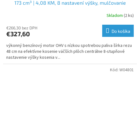
173 cm³ | 4,08 KM, 8 nastavení výšky, mulčovanie
Skladom
(2 ks)
€266,30 bez DPH
Do košíka
€327,60
výkonný benzínový motor OHV s nízkou spotrebou paliva šírka rezu
48 cm na efektívne kosenie väčších plôch centrálne 8-stupňové
nastavenie výšky kosenia v...
Kód:
W04801