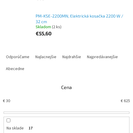
PM-KSE-2200MN, Elektrická kosačka 2200 W /
32 cm
Skladom
(2 ks)
€55,60
R
a
Odporúčame
Najlacnejšie
Najdrahšie
Najpredávanejšie
d
e
Abecedne
n
i
Cena
e
p
€
30
€
625
r
o
d
u
k
Na sklade
17