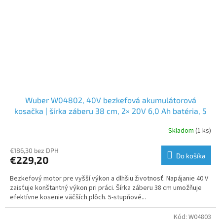
Wuber W04802, 40V bezkefová akumulátorová
kosačka | šírka záberu 38 cm, 2× 20V 6,0 Ah batéria, 5
stupňov nastavenia výšky
Skladom
(1 ks)
€186,30 bez DPH
Do košíka
€229,20
Bezkefový motor pre vyšší výkon a dlhšiu životnosť. Napájanie 40 V
zaisťuje konštantný výkon pri práci. Šírka záberu 38 cm umožňuje
efektívne kosenie väčších plôch. 5-stupňové...
Kód:
W04803