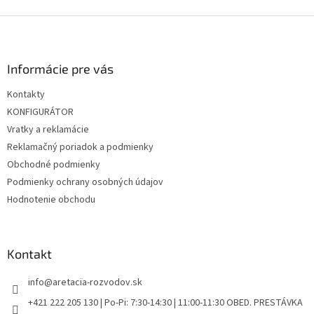
d
o
v
Z
a
a
c
á
n
i
p
i
e
ä
Informácie pre vás
e
p
t
r
Kontakty
i
v
KONFIGURÁTOR
e
k
y
Vratky a reklamácie
v
Reklamačný poriadok a podmienky
ý
Obchodné podmienky
p
i
Podmienky ochrany osobných údajov
s
Hodnotenie obchodu
u
Kontakt
info
@
aretacia-rozvodov.sk
+421 222 205 130 | Po-Pi: 7:30-14:30 | 11:00-11:30 OBED. PRESTÁVKA