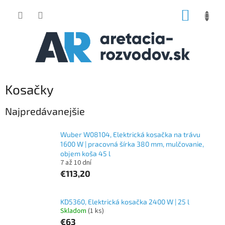
Prejsť
NÁKUP
na
obsah
KOŠÍK
Kosačky
Najpredávanejšie
Wuber W08104, Elektrická kosačka na trávu
1600 W | pracovná šírka 380 mm, mulčovanie,
objem koša 45 l
7 až 10 dní
€113,20
KD5360, Elektrická kosačka 2400 W | 25 l
Skladom
(1 ks)
€63