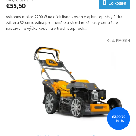
Do košíka
€55,60
výkonný motor 2200 W na efektívne kosenie aj hustej trávy šírka
záberu 32 cm ideálna pre menšie a stredné záhrady centrálne
nastavenie výšky kosenia v troch stupňoch...
Kód:
PM0614
€289,70
–14 %