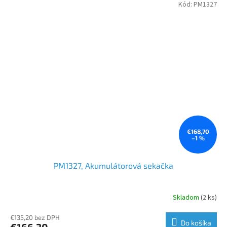
Kód:
PM1327
€168,70
–1 %
PM1327, Akumulátorová sekačka
Skladom
(2 ks)
€135,20 bez DPH
Do košíka