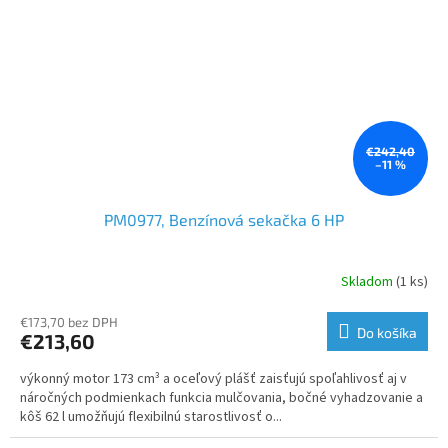
€242,40
–11 %
PM0977, Benzínová sekačka 6 HP
Skladom
(1 ks)
€173,70 bez DPH
Do košíka
€213,60
výkonný motor 173 cm³ a oceľový plášť zaisťujú spoľahlivosť aj v
náročných podmienkach funkcia mulčovania, bočné vyhadzovanie a
kôš 62 l umožňujú flexibilnú starostlivosť o...