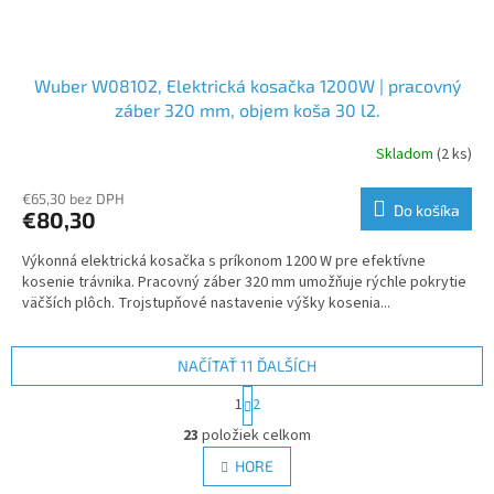
Wuber W08102, Elektrická kosačka 1200W | pracovný
záber 320 mm, objem koša 30 l2.
Skladom
(2 ks)
€65,30 bez DPH
Do košíka
€80,30
Výkonná elektrická kosačka s príkonom 1200 W pre efektívne
kosenie trávnika. Pracovný záber 320 mm umožňuje rýchle pokrytie
väčších plôch. Trojstupňové nastavenie výšky kosenia...
NAČÍTAŤ 11 ĎALŠÍCH
S
1
2
t
O
r
23
položiek celkom
v
á
l
HORE
n
á
k