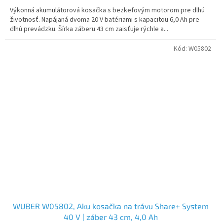
Výkonná akumulátorová kosačka s bezkefovým motorom pre dlhú
životnosť. Napájaná dvoma 20 V batériami s kapacitou 6,0 Ah pre
dlhú prevádzku. Šírka záberu 43 cm zaisťuje rýchle a...
Kód:
W05802
WUBER W05802, Aku kosačka na trávu Share+ System
40 V | záber 43 cm, 4,0 Ah