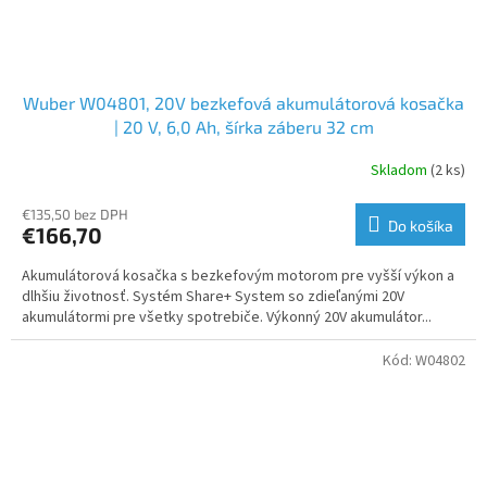
Wuber W04801, 20V bezkefová akumulátorová kosačka
| 20 V, 6,0 Ah, šírka záberu 32 cm
Skladom
(2 ks)
€135,50 bez DPH
Do košíka
€166,70
Akumulátorová kosačka s bezkefovým motorom pre vyšší výkon a
dlhšiu životnosť. Systém Share+ System so zdieľanými 20V
akumulátormi pre všetky spotrebiče. Výkonný 20V akumulátor...
Kód:
W04802