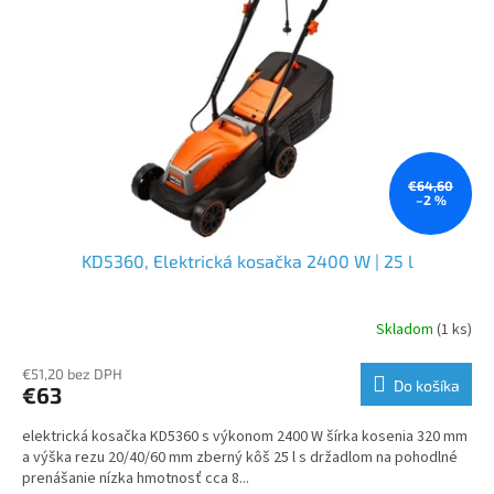
p
r
o
d
u
k
t
o
€64,60
–2 %
v
KD5360, Elektrická kosačka 2400 W | 25 l
Skladom
(1 ks)
€51,20 bez DPH
Do košíka
€63
elektrická kosačka KD5360 s výkonom 2400 W šírka kosenia 320 mm
a výška rezu 20/40/60 mm zberný kôš 25 l s držadlom na pohodlné
prenášanie nízka hmotnosť cca 8...