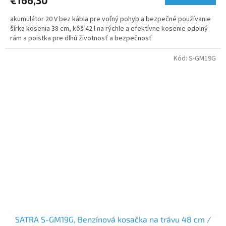
€166,30
akumulátor 20 V bez kábla pre voľný pohyb a bezpečné používanie
šírka kosenia 38 cm, kôš 42 l na rýchle a efektívne kosenie odolný
rám a poistka pre dlhú životnosť a bezpečnosť
Kód:
S-GM19G
SATRA S-GM19G, Benzínová kosačka na trávu 48 cm /