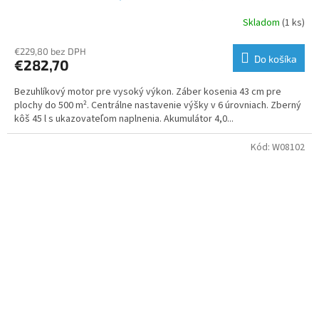
Skladom
(1 ks)
€229,80 bez DPH
Do košíka
€282,70
Bezuhlíkový motor pre vysoký výkon. Záber kosenia 43 cm pre
plochy do 500 m². Centrálne nastavenie výšky v 6 úrovniach. Zberný
kôš 45 l s ukazovateľom naplnenia. Akumulátor 4,0...
Kód:
W08102