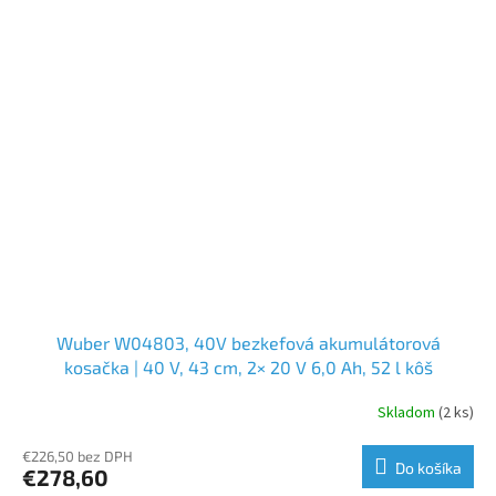
Wuber W04803, 40V bezkefová akumulátorová
kosačka | 40 V, 43 cm, 2× 20 V 6,0 Ah, 52 l kôš
Skladom
(2 ks)
€226,50 bez DPH
Do košíka
€278,60