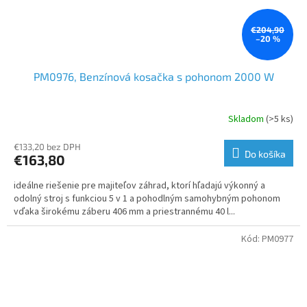
€204,90
–20 %
PM0976, Benzínová kosačka s pohonom 2000 W
Skladom
(>5 ks)
€133,20 bez DPH
Do košíka
€163,80
ideálne riešenie pre majiteľov záhrad, ktorí hľadajú výkonný a
odolný stroj s funkciou 5 v 1 a pohodlným samohybným pohonom
vďaka širokému záberu 406 mm a priestrannému 40 l...
Kód:
PM0977