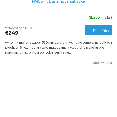
PM0614, Benzínová sekačka
Skladom
(3 ks)
€202,40 bez DPH
Do košíka
€249
výkonný motor a záber 510 mm zaisťujú rýchle kosenie aj na veľkých
plochách 5 režimov vrátane mulčovania a vlastného pohonu pre
maximálnu flexibilitu a pohodlie centrálne...
Kód:
PM0976