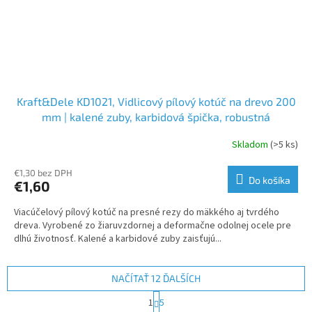
Kraft&Dele KD1021, Vidlicový pílový kotúč na drevo 200
mm | kalené zuby, karbidová špička, robustná
konštrukcia
Skladom
(>5 ks)
€1,30 bez DPH
Do košíka
€1,60
Viacúčelový pílový kotúč na presné rezy do mäkkého aj tvrdého
dreva. Vyrobené zo žiaruvzdornej a deformačne odolnej ocele pre
dlhú životnosť. Kalené a karbidové zuby zaisťujú...
NAČÍTAŤ 12 ĎALŠÍCH
S
1
5
t