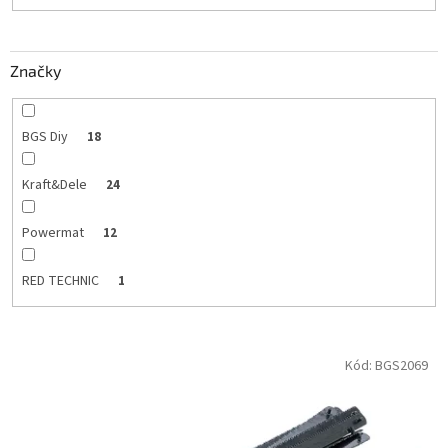
t
o
v
Značky
BGS Diy
18
Kraft&Dele
24
Powermat
12
RED TECHNIC
1
V
Kód:
BGS2069
ý
p
i
s