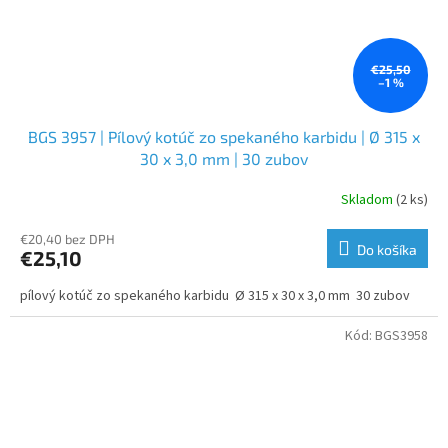
€25,50
–1 %
BGS 3957 | Pílový kotúč zo spekaného karbidu | Ø 315 x
30 x 3,0 mm | 30 zubov
Skladom
(2 ks)
€20,40 bez DPH
Do košíka
€25,10
pílový kotúč zo spekaného karbidu Ø 315 x 30 x 3,0 mm 30 zubov
Kód:
BGS3958