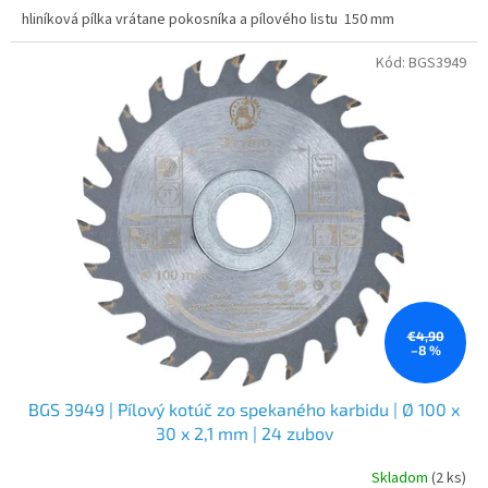
hliníková pílka vrátane pokosníka a pílového listu 150 mm
Kód:
BGS3949
€4,90
–8 %
BGS 3949 | Pílový kotúč zo spekaného karbidu | Ø 100 x
30 x 2,1 mm | 24 zubov
Skladom
(2 ks)