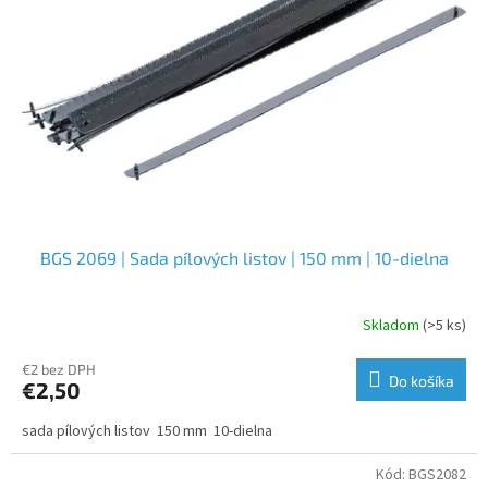
p
r
o
d
u
k
t
o
v
BGS 2069 | Sada pílových listov | 150 mm | 10-dielna
Skladom
(>5 ks)
€2 bez DPH
Do košíka
€2,50
sada pílových listov 150 mm 10-dielna
Kód:
BGS2082