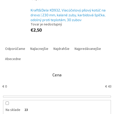
Kraft&Dele KD932, Viacúčelový pílový kotúč na
drevo | 230 mm, kalené zuby, karbidová špička,
odolný proti teplotám, 30 zubov
Tovar je nedostupný
€2,50
R
a
Odporúčame
Najlacnejšie
Najdrahšie
Najpredávanejšie
d
e
Abecedne
n
i
Cena
e
p
€
0
€
43
r
o
d
u
k
Na sklade
23