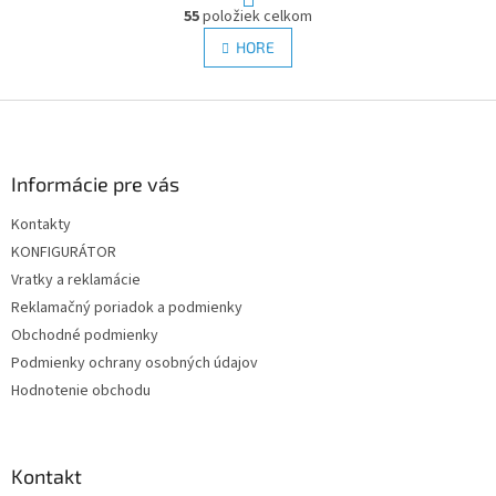
O
r
55
položiek celkom
v
á
l
HORE
n
á
k
d
o
v
Z
a
a
c
á
n
i
p
i
e
ä
Informácie pre vás
e
p
t
r
Kontakty
i
v
KONFIGURÁTOR
e
k
y
Vratky a reklamácie
v
Reklamačný poriadok a podmienky
ý
Obchodné podmienky
p
i
Podmienky ochrany osobných údajov
s
Hodnotenie obchodu
u
Kontakt