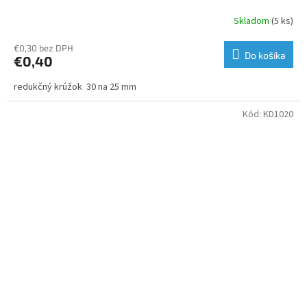
Skladom
(5 ks)
€0,30 bez DPH
Do košíka
€0,40
redukčný krúžok 30 na 25 mm
Kód:
KD1020