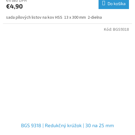
€4 bez DPH
Do košíka
€4,90
sada pílových listov na kov HSS 13 x 300 mm 2-dielna
Kód:
BGS9318
BGS 9318 | Redukčný krúžok | 30 na 25 mm