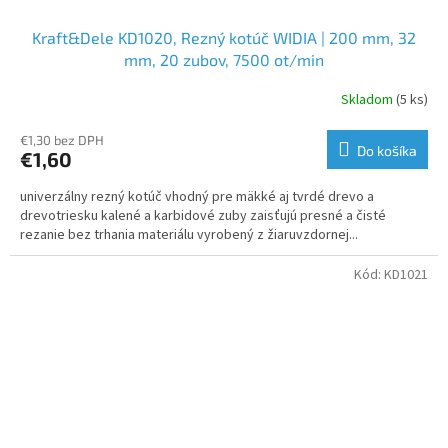
Kraft&Dele KD1020, Rezný kotúč WIDIA | 200 mm, 32
mm, 20 zubov, 7500 ot/min
Skladom
(5 ks)
€1,30 bez DPH
Do košíka
€1,60
univerzálny rezný kotúč vhodný pre mäkké aj tvrdé drevo a
drevotriesku kalené a karbidové zuby zaisťujú presné a čisté
rezanie bez trhania materiálu vyrobený z žiaruvzdornej...
Kód:
KD1021