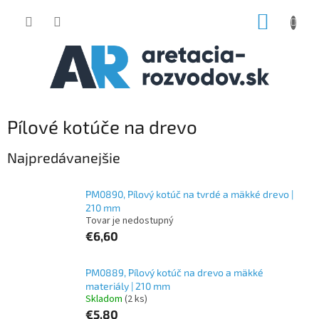
Prejsť
NÁKUP
na
obsah
KOŠÍK
Pílové kotúče na drevo
Najpredávanejšie
PM0890, Pílový kotúč na tvrdé a mäkké drevo |
210 mm
Tovar je nedostupný
€6,60
PM0889, Pílový kotúč na drevo a mäkké
materiály | 210 mm
Skladom
(2 ks)
€5,80