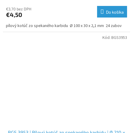
€3,70 bez DPH
Do košíka
€4,50
pílový kotúč zo spekaného karbidu Ø 100 x 30 x 2,1 mm 24 zubov
Kód:
BGS3953
BGS 3953 | Pílový kotúč zo spekaného karbidu | Ø 210 x