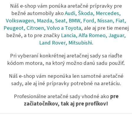
v
Náš e-shop vám ponúka aretačné prípravky pre
k
bežné automobily ako
Audi, Škoda, Mercedes,
y
Volkswagen, Mazda, Seat, BMW, Ford, Nissan, Fiat,
v
ý
Peugeot, Citroen, Volvo a Toyota
, ale aj pre tie menej
p
bežné, a to pre značky
Lancia, Alfa Romeo, Jaguar,
i
Land Rover, Mitsubishi
.
s
u
Pri vyberaní konkrétnej aretačnej sady sa riaďte
kódom motora, na ktorý možno danú sadu použiť.
Náš e-shop vám neponúka len samotné aretačné
sady, ale aj iné prípravky potrebné na aretáciu.
Profesionálne aretačné sady vhodné ako
pre
začiatočníkov, tak aj pre profíkov!
Z
á
p