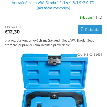
Aretačná sada VW, Škoda 1.2/1.4/1.6/1.9/2.0 TDi
(aretácia rozvodov)
Skladom
(>5 ks)
€10 bez DPH
Do košíka
€12,30
pre vozidlá koncernových značiek Audi, Seat, VW, Škoda, Seat -
aretačné prípravky veľmi kvalitné prevedenie
Kód:
MB-01-B1657