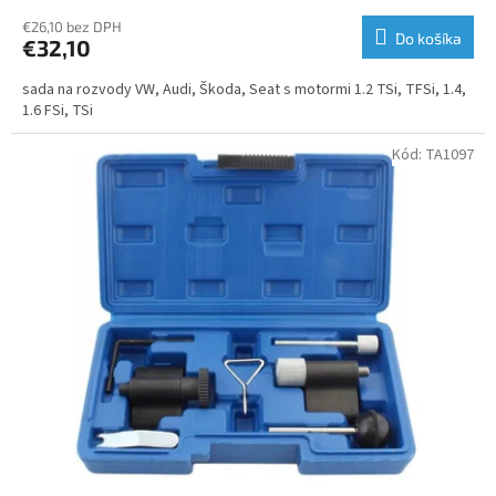
€26,10 bez DPH
Do košíka
€32,10
sada na rozvody VW, Audi, Škoda, Seat s motormi 1.2 TSi, TFSi, 1.4,
1.6 FSi, TSi
Kód:
TA1097