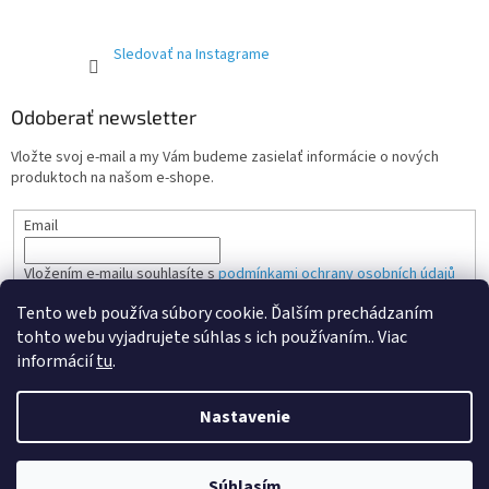
Sledovať na Instagrame
Odoberať newsletter
Vložte svoj e-mail a my Vám budeme zasielať informácie o nových
produktoch na našom e-shope.
Email
Vložením e-mailu souhlasíte s
podmínkami ochrany osobních údajů
Tento web používa súbory cookie. Ďalším prechádzaním
PRIHLÁSIŤ SA
tohto webu vyjadrujete súhlas s ich používaním.. Viac
informácií
tu
.
Nastavenie
Vytvoril Shoptet Premium
Súhlasím
Copyright 2026
Aretacia rozvodov
. Všetky práva vyhradené.