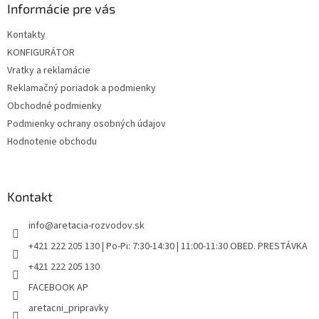
ä
Informácie pre vás
t
Kontakty
i
KONFIGURÁTOR
e
Vratky a reklamácie
Reklamačný poriadok a podmienky
Obchodné podmienky
Podmienky ochrany osobných údajov
Hodnotenie obchodu
Kontakt
info
@
aretacia-rozvodov.sk
+421 222 205 130 | Po-Pi: 7:30-14:30 | 11:00-11:30 OBED. PRESTÁVKA
+421 222 205 130
FACEBOOK AP
aretacni_pripravky