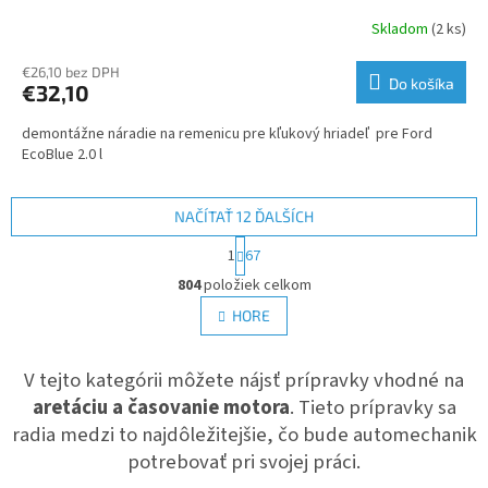
Skladom
(2 ks)
€26,10 bez DPH
Do košíka
€32,10
demontážne náradie na remenicu pre kľukový hriadeľ pre Ford
EcoBlue 2.0 l
NAČÍTAŤ 12 ĎALŠÍCH
S
1
67
t
O
r
804
položiek celkom
v
á
l
HORE
n
á
k
d
o
v
V tejto kategórii môžete nájsť prípravky vhodné na
a
a
c
aretáciu a časovanie motora
. Tieto prípravky sa
n
i
i
radia medzi to najdôležitejšie, čo bude automechanik
e
e
potrebovať pri svojej práci.
p
r