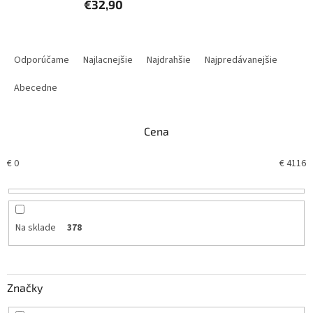
€32,90
R
a
Odporúčame
Najlacnejšie
Najdrahšie
Najpredávanejšie
d
e
Abecedne
n
i
Cena
e
p
€
0
€
4116
r
o
d
u
k
Na sklade
378
t
o
v
Značky