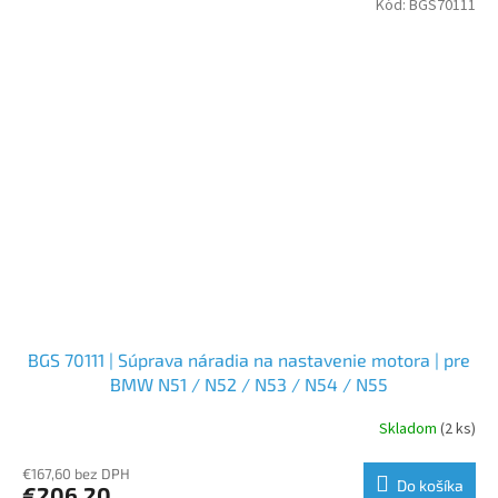
Kód:
BGS70111
BGS 70111 | Súprava náradia na nastavenie motora | pre
BMW N51 / N52 / N53 / N54 / N55
Skladom
(2 ks)
€167,60 bez DPH
Do košíka
€206,20