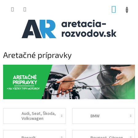
Prejsť
NÁKUP
na
obsah
KOŠÍK
Aretačné prípravky
Audi, Seat, Škoda,
BMW
Volkswagen
Renault
Peugeot, Citroen