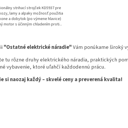
ionálny strihací strojček KD5937 pre
kozy, lamy a alpaky možnosť použitia
 kone a dobytok (po výmene hlavice)
ý motor s účinným chladením proti...
O
v
ii
"Ostatné elektrické náradie"
Vám ponúkame široký vý
l
á
e tu rôzne druhy elektrického náradia, praktických pomo
d
a
čné vybavenie, ktoré uľahčí každodennú prácu.
c
i
e si naozaj každý – skvelé ceny a preverená kvalita!
e
p
r
v
k
y
v
ý
p