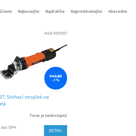
účame
Najlacnejšie
Najdrahšie
Najpredávanejšie
Abecedne
Kód:
KD5937
€49,80
–1 %
7, Strihací strojček na
atá
Tovar je nedostupný
0 bez DPH
DETAIL