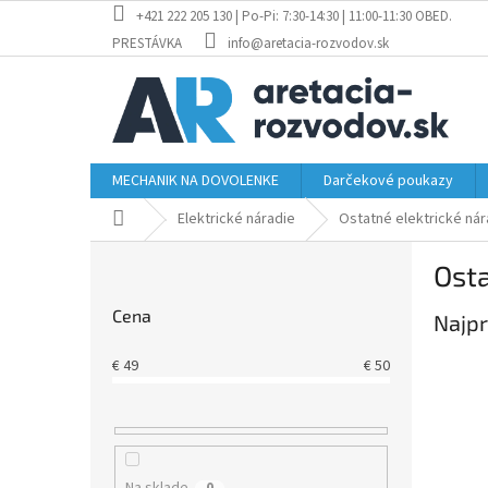
Prejsť
+421 222 205 130 | Po-Pi: 7:30-14:30 | 11:00-11:30 OBED.
na
PRESTÁVKA
info@aretacia-rozvodov.sk
obsah
MECHANIK NA DOVOLENKE
Darčekové poukazy
Domov
Elektrické náradie
Ostatné elektrické nár
B
Osta
o
č
Cena
Najpr
n
ý
€
49
€
50
p
a
n
e
l
Na sklade
0