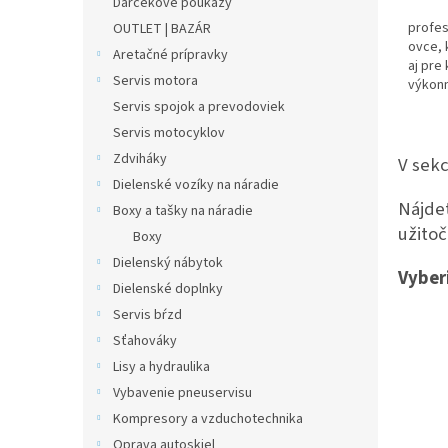
Darčekové poukazy
profes
OUTLET | BAZÁR
ovce, 
Aretačné prípravky
aj pre
Servis motora
výkonn
Servis spojok a prevodoviek
Servis motocyklov
Zdviháky
V sekc
Dielenské vozíky na náradie
Nájdet
Boxy a tašky na náradie
užito
Boxy
Dielenský nábytok
Vyberi
Dielenské doplnky
Servis bŕzd
Sťahováky
Lisy a hydraulika
Vybavenie pneuservisu
Kompresory a vzduchotechnika
Oprava autoskiel