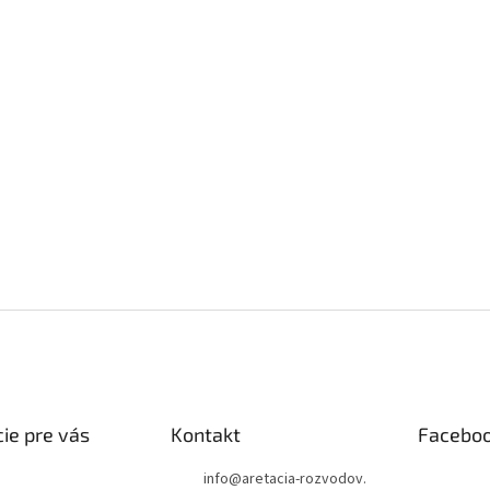
ie pre vás
Kontakt
Facebo
info
@
aretacia-rozvodov.