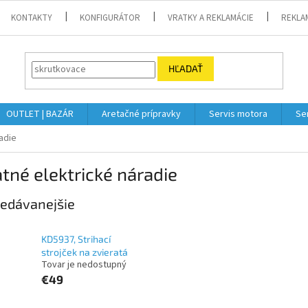
KONTAKTY
KONFIGURÁTOR
VRATKY A REKLAMÁCIE
REKLA
HĽADAŤ
OUTLET | BAZÁR
Aretačné prípravky
Servis motora
Se
adie
tné elektrické náradie
edávanejšie
KD5937, Strihací
strojček na zvieratá
Tovar je nedostupný
€49