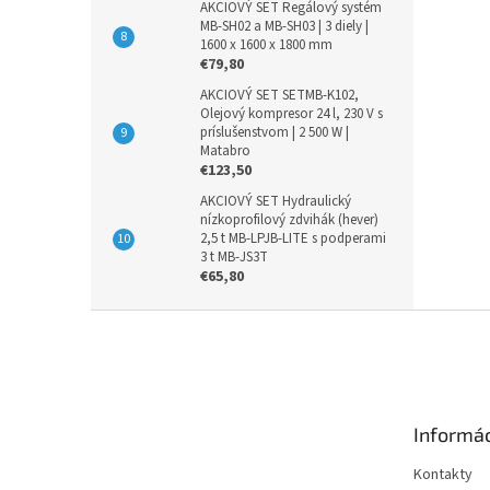
AKCIOVÝ SET Regálový systém
MB-SH02 a MB-SH03 | 3 diely |
1600 x 1600 x 1800 mm
€79,80
AKCIOVÝ SET SETMB-K102,
Olejový kompresor 24 l, 230 V s
príslušenstvom | 2 500 W |
Matabro
€123,50
AKCIOVÝ SET Hydraulický
nízkoprofilový zdvihák (hever)
2,5 t MB-LPJB-LITE s podperami
3 t MB-JS3T
€65,80
Z
á
p
ä
t
Informác
i
e
Kontakty