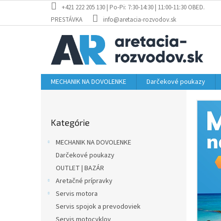
Prejsť
+421 222 205 130 | Po-Pi: 7:30-14:30 | 11:00-11:30 OBED.
na
PRESTÁVKA
info@aretacia-rozvodov.sk
obsah
MECHANIK NA DOVOLENKE
Darčekové poukazy
B
o
Preskočiť
č
Kategórie
kategórie
n
ý
MECHANIK NA DOVOLENKE
p
Darčekové poukazy
a
OUTLET | BAZÁR
n
e
Aretačné prípravky
l
Servis motora
Servis spojok a prevodoviek
Servis motocyklov