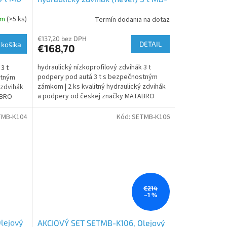
MB-JS3T
LPJB-PRO s podperami 3 t MB-JS3T
om
(>5 ks)
Termín dodania na dotaz
€137,20 bez DPH
DETAIL
 košíka
€168,70
hydraulický nízkoprofilový zdvihák 3 t
3 t
podpery pod autá 3 t s bezpečnostným
stným
zámkom | 2 ks kvalitný hydraulický zdvihák
 zdvihák
a podpery od českej značky MATABRO
ABRO
TMB-K104
Kód:
SETMB-K106
€214
–1 %
lejový
AKCIOVÝ SET SETMB-K106, Olejový