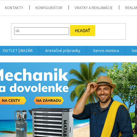
KONTAKTY
KONFIGURÁTOR
VRATKY A REKLAMÁCIE
REKLA
HĽADAŤ
OUTLET | BAZÁR
Aretačné prípravky
Servis motora
Se