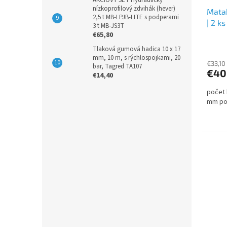
AKCIOVÝ SET Hydraulický
nízkoprofilový zdvihák (hever)
Matab
2,5 t MB-LPJB-LITE s podperami
| 2 k
3 t MB-JS3T
mm
€65,80
Tlaková gumová hadica 10 x 17
mm, 10 m, s rýchlospojkami, 20
€33,10
bar, Tagred TA107
€40
€14,40
počet 
mm poč