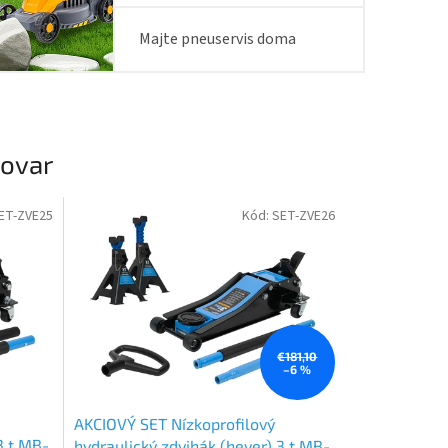
Majte pneuservis doma
tovar
ET-ZVE25
Kód:
SET-ZVE26
€181,10
–6 %
AKCIOVÝ SET Nízkoprofilový
3 t MB-
hydraulický zdvihák (hever) 3 t MB-