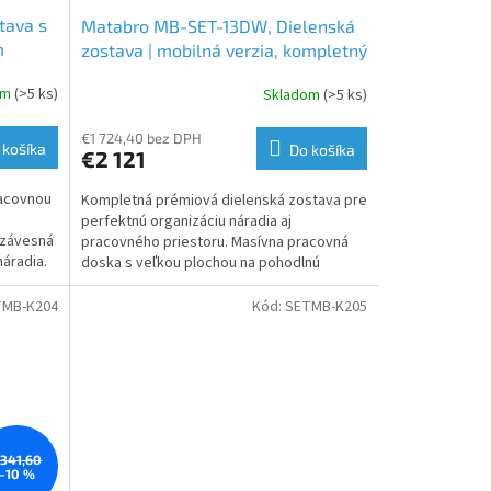
tava s
Matabro MB-SET-13DW, Dielenská
m
zostava | mobilná verzia, kompletný
960 mm
set
om
(>5 ks)
Skladom
(>5 ks)
€1 724,40 bez DPH
 košíka
Do košíka
€2 121
racovnou
Kompletná prémiová dielenská zostava pre
perfektnú organizáciu náradia aj
 závesná
pracovného priestoru. Masívna pracovná
áradia.
doska s veľkou plochou na pohodlnú
každodennú prácu. Tlmené...
TMB-K204
Kód:
SETMB-K205
341,60
–10 %