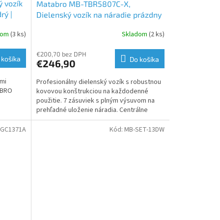
 vozík
Matabro MB-TBR5807C-X,
rý |
Dielenský vozík na náradie prázdny
| 7 zásuviek, kovový
dom
(3 ks)
Skladom
(2 ks)
€200,70 bez DPH
 košíka
Do košíka
€246,90
imi
Profesionálny dielenský vozík s robustnou
ABRO
kovovou konštrukciou na každodenné
použitie. 7 zásuviek s plným výsuvom na
prehľadné uloženie náradia. Centrálne
zamykanie zaisťuje...
TGC1371A
Kód:
MB-SET-13DW