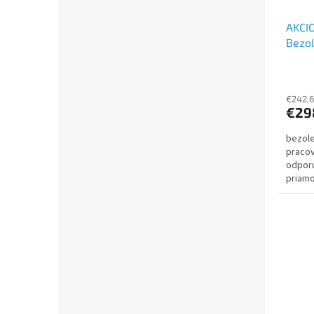
AKCI
Bezol
piest
| Mat
€242,
€29
bezole
pracov
odpor
priamo