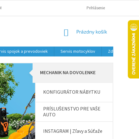
MAČNÝ PORIADOK A PODMIENKY
OBCHODNÉ PODMIENKY
Prihlásenie
PODMIENK
NÁKUPNÝ
Prázdny košík
KOŠÍK
rvis spojok a prevodoviek
Servis motocyklov
Zdviháky
MECHANIK NA DOVOLENKE
KONFIGURÁTOR NÁBYTKU
PRÍSLUŠENSTVO PRE VAŠE
AUTO
INSTAGRAM | Zľavy a Súťaže