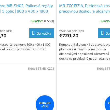
ro MB-SH02, Policové regály
MB-TGC1371A, Dielenská zos
s | 5 políc | 900 x 400 x 1800
pracovnou doskou a úložný
systémom | 1430 × 495 × 1
Skladom
(>5 ks)
Sklad
 bez DPH
€585,50 bez DPH
Do košíka
Do
,70
€720,20
kusov: 2 rozmery: 900 x 400 x 1 800
Kompletná dielenská zostava s p
et políc: 5 jednoduchá montáž
plochou a úložnými priestormi a
dielenskými doplnkami. Dierovaná
doska na prehľadné usporiadanie n
Viac zásuviek a skríň...
Kód:
SETMB-K203
Kód:
SE
€314,80
€
–5 %