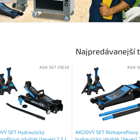
Najpredávanejší 
Kód:
SET-ZVE24
Kód:
S
VÝ SET Hydraulický
AKCIOVÝ SET Nízkoprofilový
profilový zdvihák (hever) 2,5 t
hydraulický zdvihák (hever) 