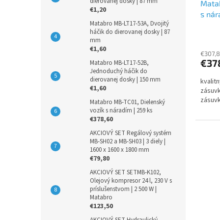
dierovanej dosky | 87 mm
Matab
€1,20
s nár
Matabro MB-LT17-53A, Dvojitý
háčik do dierovanej dosky | 87
mm
€1,60
€307,
€37
Matabro MB-LT17-52B,
Jednoduchý háčik do
dierovanej dosky | 150 mm
kvalit
€1,60
zásuv
zásuvk
Matabro MB-TC01, Dielenský
vozík s náradím | 259 ks
€378,60
AKCIOVÝ SET Regálový systém
MB-SH02 a MB-SH03 | 3 diely |
1600 x 1600 x 1800 mm
€79,80
AKCIOVÝ SET SETMB-K102,
Olejový kompresor 24 l, 230 V s
príslušenstvom | 2 500 W |
Matabro
€123,50