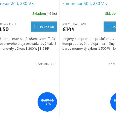
esor 24 l, 230 V s
kompresor 50 l, 230 V s
ušenstvom | 2 500 W | Matabro
príslušenstvom | 2 800 W | 
Skladom
(>5 ks)
Sklad
40 bez DPH
€117,10 bez DPH
Do košíka
Do
3,50
€144
ý kompresor s príslušenstvom fľaša
olejový kompresor s príslušenstv
sorového oleja prevádzkový tlak: 8
kompresorového oleja maximálny t
menovitý výkon: 1 200 W | 1,6 HP
barov menovitý výkon: 1 500 W | 2,
Kód:
MB-TC01
Kód
€407,40
€
–7 %