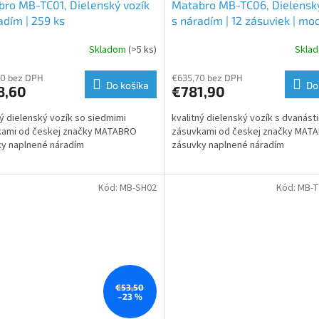
ro MB-TC01, Dielenský vozík
Matabro MB-TC06, Dielenský
adím | 259 ks
s náradím | 12 zásuviek | mod
360 ks
Skladom
(>5 ks)
Skla
80 bez DPH
€635,70 bez DPH
Do košíka
Do
8,60
€781,90
ný dielenský vozík so siedmimi
kvalitný dielenský vozík s dvanást
kami od českej značky MATABRO
zásuvkami od českej značky MAT
y naplnené náradím
zásuvky naplnené náradím
Kód:
MB-SH02
Kód:
MB-
€53,50
–23 %