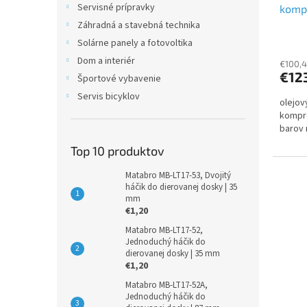
Servisné prípravky
kompr
prísl
Záhradná a stavebná technika
Solárne panely a fotovoltika
Dom a interiér
€100,
€12
Športové vybavenie
Servis bicyklov
olejov
kompre
barov 
Top 10 produktov
Matabro MB-LT17-53, Dvojitý
háčik do dierovanej dosky | 35
mm
€1,20
Matabro MB-LT17-52,
Jednoduchý háčik do
dierovanej dosky | 35 mm
€1,20
Matabro MB-LT17-52A,
Jednoduchý háčik do