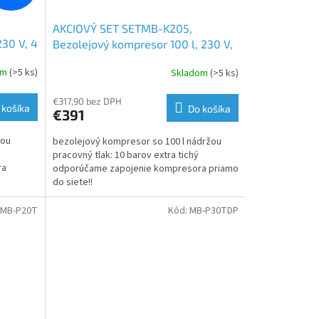
AKCIOVÝ SET SETMB-K205,
230 V, 4
Bezolejový kompresor 100 l, 230 V,
00 W |
4 piesty s príslušenstvom | 4000 W
om
(>5 ks)
Skladom
(>5 ks)
| Matabro
€317,90 bez DPH
 košíka
Do košíka
€391
žou
bezolejový kompresor so 100 l nádržou
pracovný tlak: 10 barov extra tichý
ra
odporúčame zapojenie kompresora priamo
do siete!!
MB-P20T
Kód:
MB-P30TDP