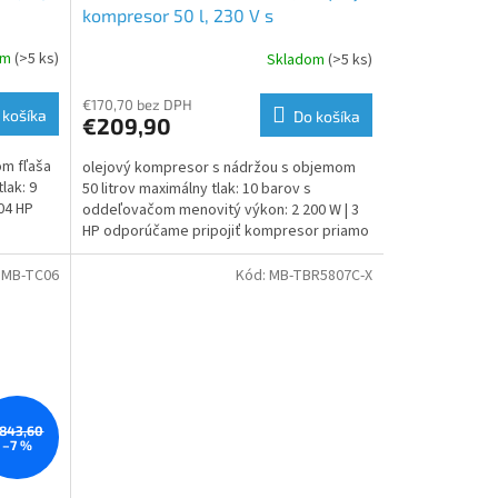
kompresor 50 l, 230 V s
Matabro
oddeľovačom a príslušenstvom | 3
om
(>5 ks)
Skladom
(>5 ks)
500 W | Matabro
€170,70 bez DPH
 košíka
Do košíka
€209,90
om fľaša
olejový kompresor s nádržou s objemom
lak: 9
50 litrov maximálny tlak: 10 barov s
04 HP
oddeľovačom menovitý výkon: 2 200 W | 3
HP odporúčame pripojiť kompresor priamo
k elektrickej...
:
MB-TC06
Kód:
MB-TBR5807C-X
843,60
–7 %