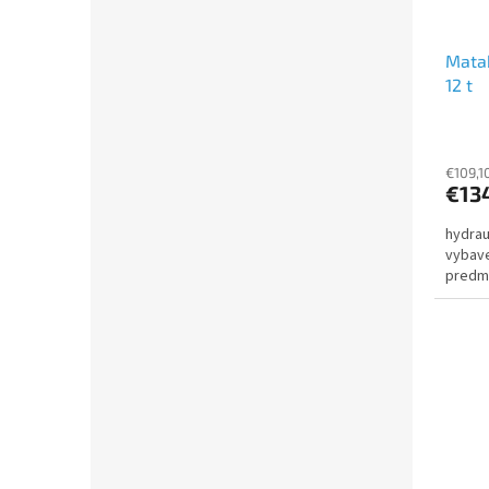
Matab
12 t
€109,1
€13
hydrau
vybave
predm