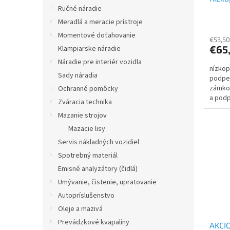
Ručné náradie
MB-LP
JS3T
Meradlá a meracie prístroje
Momentové doťahovanie
€53,50
€65
Klampiarske náradie
Náradie pre interiér vozidla
nízkop
Sady náradia
podper
zámkom
Ochranné pomôcky
a pod
Zváracia technika
Mazanie strojov
Mazacie lisy
Servis nákladných vozidiel
Spotrebný materiál
Emisné analyzátory (čidlá)
Umývanie, čistenie, upratovanie
Autopríslušenstvo
Oleje a mazivá
Prevádzkové kvapaliny
AKCI