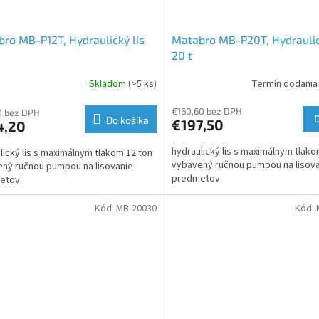
ro MB-P12T, Hydraulický lis
Matabro MB-P20T, Hydraulic
20 t
Skladom
(>5 ks)
Termín dodania
€160,60 bez DPH
0 bez DPH
Do košíka
€197,50
4,20
hydraulický lis s maximálnym tlako
lický lis s maximálnym tlakom 12 ton
vybavený ručnou pumpou na lisov
ný ručnou pumpou na lisovanie
predmetov
etov
Kód:
MB-20030
Kód: