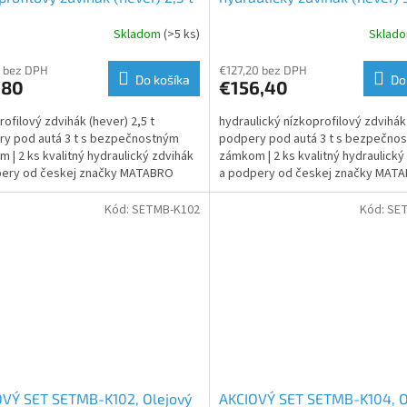
JB-LITE s podperami 3 t MB-
LPJB-PLUS s podperami 3 t 
Skladom
(>5 ks)
Sklad
 bez DPH
€127,20 bez DPH
Do košíka
Do
,80
€156,40
rofilový zdvihák (hever) 2,5 t
hydraulický nízkoprofilový zdvihák 
y pod autá 3 t s bezpečnostným
podpery pod autá 3 t s bezpečno
 | 2 ks kvalitný hydraulický zdvihák
zámkom | 2 ks kvalitný hydraulický
pery od českej značky MATABRO
a podpery od českej značky MAT
Kód:
SETMB-K102
Kód:
SE
OVÝ SET SETMB-K102, Olejový
AKCIOVÝ SET SETMB-K104, O