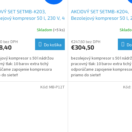
OVÝ SET SETMB-K203,
AKCIOVÝ SET SETMB-K204,
ejový kompresor 50 l, 230 V, 4
Bezolejový kompresor 50 l, 
y s príslušenstvom | 2x 1500 W
piesty s príslušenstvom | 40
Skladom
(>5 ks)
Sklad
abro
Matabro
60 bez DPH
€247,60 bez DPH
Do košíka
Do
8,40
€304,50
jový kompresor s 50 l nádržou
bezolejový kompresor s 50 l nádr
ný tlak: 10 barov extra tichý
pracovný tlak: 10 barov extra tichý
účame zapojenie kompresora
odporúčame zapojenie kompreso
 do siete!!
priamo do siete!!
Kód:
MB-P12T
Kód: