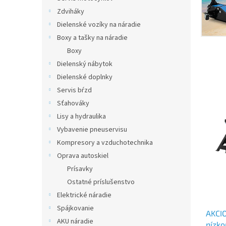
Zdviháky
Dielenské vozíky na náradie
Boxy a tašky na náradie
Boxy
Dielenský nábytok
Dielenské doplnky
Servis bŕzd
Sťahováky
Lisy a hydraulika
Vybavenie pneuservisu
Kompresory a vzduchotechnika
Oprava autoskiel
Prísavky
Ostatné príslušenstvo
Elektrické náradie
Spájkovanie
AKCIO
AKU náradie
nízko