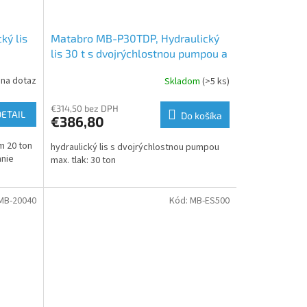
ký lis
Matabro MB-P30TDP, Hydraulický
lis 30 t s dvojrýchlostnou pumpou a
posuvným piestom
 na dotaz
Skladom
(>5 ks)
€314,50 bez DPH
DETAIL
Do košíka
€386,80
m 20 ton
hydraulický lis s dvojrýchlostnou pumpou
anie
max. tlak: 30 ton
MB-20040
Kód:
MB-ES500