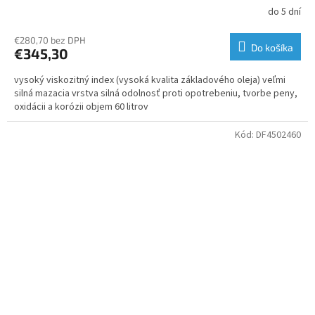
do 5 dní
€280,70 bez DPH
Do košíka
€345,30
vysoký viskozitný index (vysoká kvalita základového oleja) veľmi
silná mazacia vrstva silná odolnosť proti opotrebeniu, tvorbe peny,
oxidácii a korózii objem 60 litrov
Kód:
DF4502460