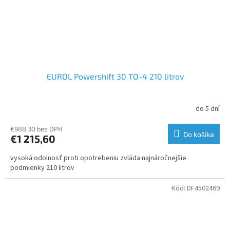
EUROL Powershift 30 TO-4 210 litrov
do 5 dní
€988,30 bez DPH
Do košíka
€1 215,60
vysoká odolnosť proti opotrebeniu zvláda najnáročnejšie
podmienky 210 litrov
Kód:
DF4502469