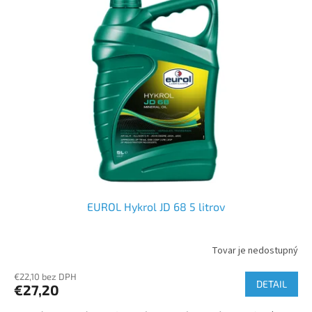
EUROL Hykrol JD 68 5 litrov
Tovar je nedostupný
€22,10 bez DPH
DETAIL
€27,20