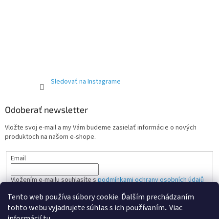
Sledovať na Instagrame
Odoberať newsletter
Vložte svoj e-mail a my Vám budeme zasielať informácie o nových
produktoch na našom e-shope.
Email
Vložením e-mailu souhlasíte s
podmínkami ochrany osobních údajů
Tento web používa súbory cookie. Ďalším prechádzaním
PRIHLÁSIŤ SA
tohto webu vyjadrujete súhlas s ich používaním.. Viac
informácií
tu
.