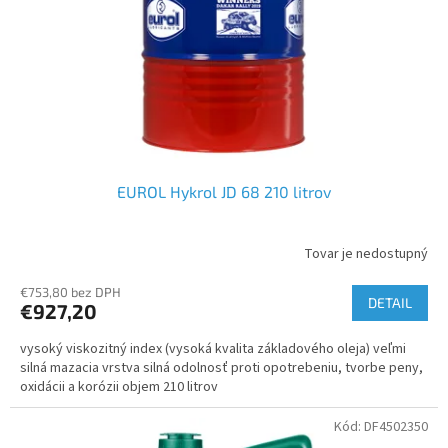
EUROL Hykrol JD 68 210 litrov
Tovar je nedostupný
€753,80 bez DPH
DETAIL
€927,20
vysoký viskozitný index (vysoká kvalita základového oleja) veľmi
silná mazacia vrstva silná odolnosť proti opotrebeniu, tvorbe peny,
oxidácii a korózii objem 210 litrov
Kód:
DF4502350