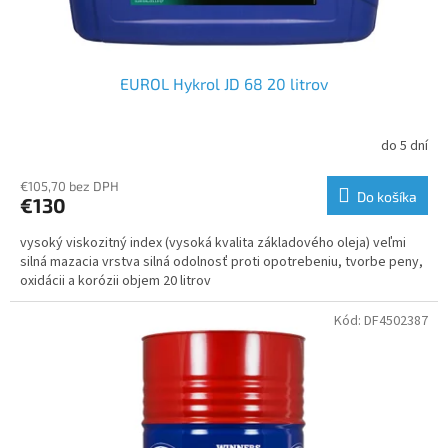
o
v
EUROL Hykrol JD 68 20 litrov
do 5 dní
€105,70 bez DPH
Do košíka
€130
vysoký viskozitný index (vysoká kvalita základového oleja) veľmi
silná mazacia vrstva silná odolnosť proti opotrebeniu, tvorbe peny,
oxidácii a korózii objem 20 litrov
Kód:
DF4502387