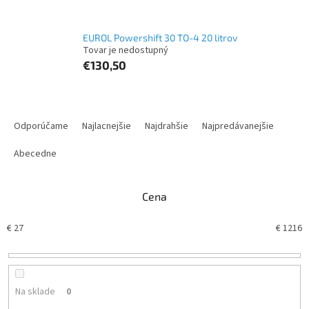
EUROL Powershift 30 TO-4 20 litrov
Tovar je nedostupný
€130,50
R
a
Odporúčame
Najlacnejšie
Najdrahšie
Najpredávanejšie
d
e
Abecedne
n
i
Cena
e
p
€
27
€
1216
r
o
d
u
k
Na sklade
0
t