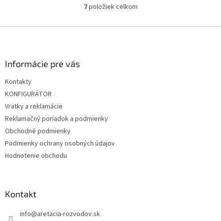
7
položiek celkom
O
v
l
Z
á
á
d
p
a
ä
Informácie pre vás
c
t
i
Kontakty
i
e
KONFIGURÁTOR
p
e
r
Vratky a reklamácie
v
Reklamačný poriadok a podmienky
k
Obchodné podmienky
y
v
Podmienky ochrany osobných údajov
ý
Hodnotenie obchodu
p
i
s
u
Kontakt
info
@
aretacia-rozvodov.sk