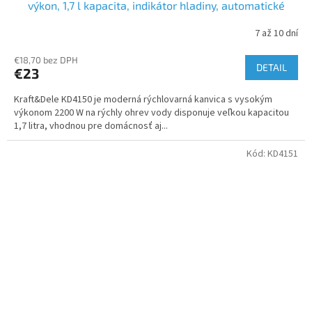
výkon, 1,7 l kapacita, indikátor hladiny, automatické
vypnutie
7 až 10 dní
€18,70 bez DPH
DETAIL
€23
Kraft&Dele KD4150 je moderná rýchlovarná kanvica s vysokým
výkonom 2200 W na rýchly ohrev vody disponuje veľkou kapacitou
1,7 litra, vhodnou pre domácnosť aj...
Kód:
KD4151