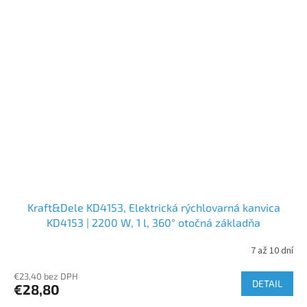
Kraft&Dele KD4153, Elektrická rýchlovarná kanvica
KD4153 | 2200 W, 1 l, 360° otočná základňa
7 až 10 dní
€23,40 bez DPH
DETAIL
€28,80