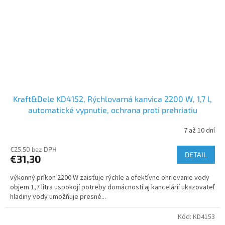
Kraft&Dele KD4152, Rýchlovarná kanvica 2200 W, 1,7 l,
automatické vypnutie, ochrana proti prehriatiu
7 až 10 dní
€25,50 bez DPH
DETAIL
€31,30
výkonný príkon 2200 W zaisťuje rýchle a efektívne ohrievanie vody
objem 1,7 litra uspokojí potreby domácností aj kancelárií ukazovateľ
hladiny vody umožňuje presné...
Kód:
KD4153