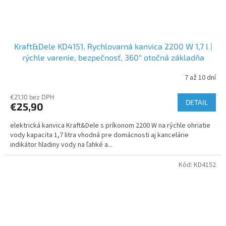
Kraft&Dele KD4151, Rychlovarná kanvica 2200 W 1,7 l |
rýchle varenie, bezpečnosť, 360° otočná základňa
7 až 10 dní
€21,10 bez DPH
DETAIL
€25,90
elektrická kanvica Kraft&Dele s príkonom 2200 W na rýchle ohriatie
vody kapacita 1,7 litra vhodná pre domácnosti aj kancelárie
indikátor hladiny vody na ľahké a...
Kód:
KD4152