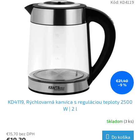
Kód:
KD4119
€21,40
–9 %
KD4119, Rýchlovarná kanvica s reguláciou teploty 2500
W | 2 l
Skladom
(3 ks)
€15,70 bez DPH
Do košíka
€19,30