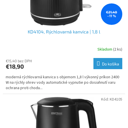
k
t
o
€21,40
–11 %
v
KD4104, Rýchlovarná kanvica | 1,8 l
Skladom
(2 ks)
€15,40 bez DPH
Do košíka
€18,90
moderná rýchlovarná kanvica s objemom 1,8 l výkonný príkon 2400
W na rýchly ohrev vody automatické vypnutie po dosiahnutí varu
ochrana proti chodu...
Kód:
KD4105