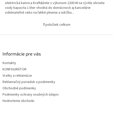
elektrická kanvica Kraft&Dele s výkonom 2200 W na rýchle ohriatie
vody kapacita 1 liter vhodná do domácnosti aj kancelárie
odnímateľné veko na ľahké plnenie a údržbu...
7
položiek celkom
O
v
l
Z
á
á
d
p
a
ä
Informácie pre vás
c
t
i
Kontakty
i
e
KONFIGURÁTOR
p
e
r
Vratky a reklamácie
v
Reklamačný poriadok a podmienky
k
Obchodné podmienky
y
v
Podmienky ochrany osobných údajov
ý
Hodnotenie obchodu
p
i