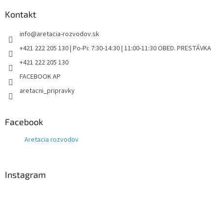
s
u
Kontakt
info
@
aretacia-rozvodov.sk
+421 222 205 130 | Po-Pi: 7:30-14:30 | 11:00-11:30 OBED. PRESTÁVKA
+421 222 205 130
FACEBOOK AP
aretacni_pripravky
Facebook
Aretacia rozvodov
Instagram