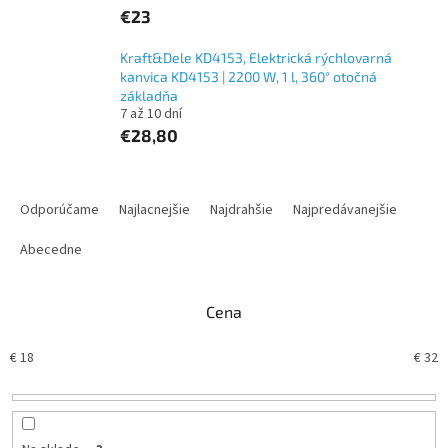
€23
Kraft&Dele KD4153, Elektrická rýchlovarná
kanvica KD4153 | 2200 W, 1 l, 360° otočná
základňa
7 až 10 dní
€28,80
R
a
Odporúčame
Najlacnejšie
Najdrahšie
Najpredávanejšie
d
e
Abecedne
n
i
Cena
e
p
€
18
€
32
r
o
d
u