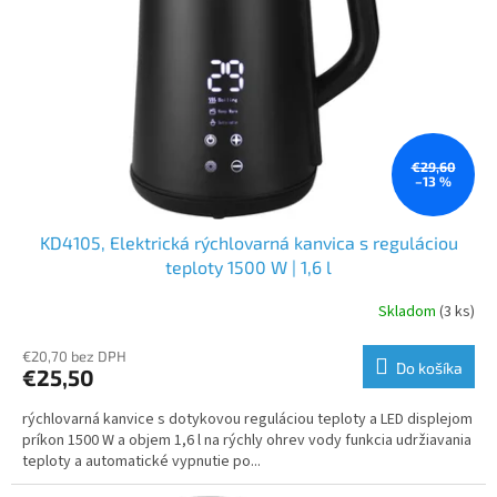
€29,60
–13 %
KD4105, Elektrická rýchlovarná kanvica s reguláciou
teploty 1500 W | 1,6 l
Skladom
(3 ks)
€20,70 bez DPH
Do košíka
€25,50
rýchlovarná kanvice s dotykovou reguláciou teploty a LED displejom
príkon 1500 W a objem 1,6 l na rýchly ohrev vody funkcia udržiavania
teploty a automatické vypnutie po...