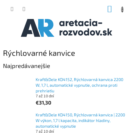
Prejsť
NÁKUP
na
obsah
KOŠÍK
Rýchlovarné kanvice
Najpredávanejšie
Kraft&Dele KD4152, Rýchlovarná kanvica 2200
W, 1,7 l, automatické vypnutie, ochrana proti
prehriatiu
7 až 10 dní
€31,30
Kraft&Dele KD4150, Rýchlovarná kanvica | 2200
W výkon, 1,7 l kapacita, indikátor hladiny,
automatické vypnutie
7 až 10 dní