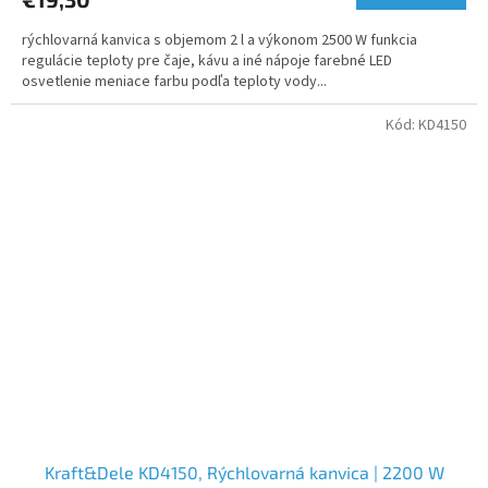
rýchlovarná kanvica s objemom 2 l a výkonom 2500 W funkcia
regulácie teploty pre čaje, kávu a iné nápoje farebné LED
osvetlenie meniace farbu podľa teploty vody...
Kód:
KD4150
Kraft&Dele KD4150, Rýchlovarná kanvica | 2200 W