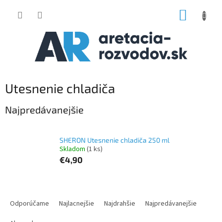
Prejsť
NÁKUP
na
obsah
KOŠÍK
Utesnenie chladiča
Najpredávanejšie
SHERON Utesnenie chladiča 250 ml
Skladom
(1 ks)
€4,90
R
a
Odporúčame
Najlacnejšie
Najdrahšie
Najpredávanejšie
d