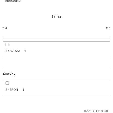
e
Abecedne
n
i
Cena
e
p
€
4
€
5
r
o
d
u
k
Na sklade
1
t
o
v
Značky
SHERON
1
V
Kód:
DF1210028