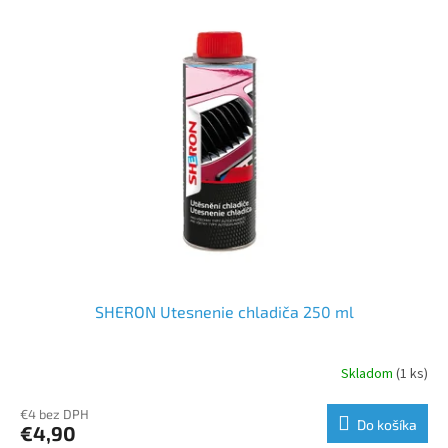
ý
p
i
s
p
r
o
d
u
k
t
o
v
SHERON Utesnenie chladiča 250 ml
Skladom
(1 ks)
€4 bez DPH
Do košíka
€4,90