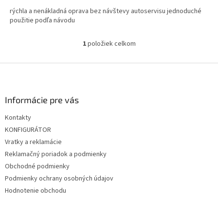
rýchla a nenákladná oprava bez návštevy autoservisu jednoduché
použitie podľa návodu
1
položiek celkom
O
v
l
Z
á
á
d
p
a
ä
Informácie pre vás
c
t
i
Kontakty
i
e
KONFIGURÁTOR
p
e
r
Vratky a reklamácie
v
Reklamačný poriadok a podmienky
k
Obchodné podmienky
y
v
Podmienky ochrany osobných údajov
ý
Hodnotenie obchodu
p
i
s