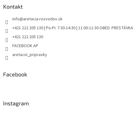
u
Kontakt
info
@
aretacia-rozvodov.sk
+421 222 205 130 | Po-Pi: 7:30-14:30 | 11:00-11:30 OBED. PRESTÁVKA
+421 222 205 130
FACEBOOK AP
aretacni_pripravky
Facebook
Instagram