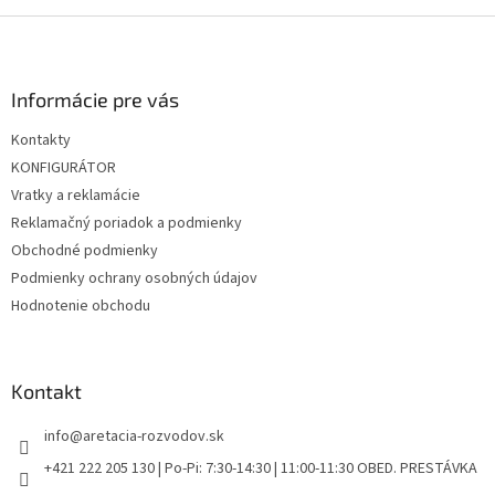
r
Z
v
k
á
y
p
v
ä
Informácie pre vás
ý
t
p
Kontakty
i
i
KONFIGURÁTOR
e
s
u
Vratky a reklamácie
Reklamačný poriadok a podmienky
Obchodné podmienky
Podmienky ochrany osobných údajov
Hodnotenie obchodu
Kontakt
info
@
aretacia-rozvodov.sk
+421 222 205 130 | Po-Pi: 7:30-14:30 | 11:00-11:30 OBED. PRESTÁVKA