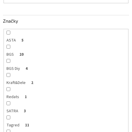
t
o
v
Značky
ASTA
5
BGS
20
BGS Diy
4
Kraft&Dele
2
Redats
1
SATRA
3
Tagred
11