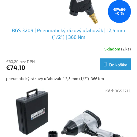
€74,50
–0 %
BGS 3209 | Pneumatický rázový uťahovák | 12,5 mm
(1/2") | 366 Nm
Skladom
(2 ks)
€60,20 bez DPH
Do košíka
€74,10
pneumatický rázový uťahovák 12,5 mm (1/2") 366 Nm
Kód:
BGS3211