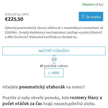
Skladom
(3 ks)
€183,30 bez DPH
Do košíka
€225,50
Výkonný pneumatický rázový uťahovač s maximálnym momentom až
2300 Nm . Dvojitý kladivkový mechanizmus zaisťuje vysokú účinnosť
a dlhú životnosť. Robustná konštrukcia vhodná na...
NAČÍTAŤ 12 ĎALŠÍCH
S
1
6
t
O
r
67
položiek celkom
v
á
l
HORE
n
á
k
d
o
v
Hľadáte
pneumatický uťahovák
a
na mieru?
a
c
n
i
Pozrite si našu skvelú ponuku, kde
rozmery hlavy a
i
e
e
počet otáčok za čas
hrajú nezastupiteľnú úlohu.
p