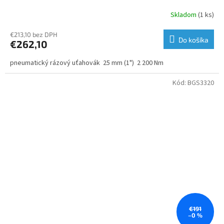
Skladom
(1 ks)
€213,10 bez DPH
Do košíka
€262,10
pneumatický rázový uťahovák 25 mm (1") 2 200 Nm
Kód:
BGS3320
€191
–0 %