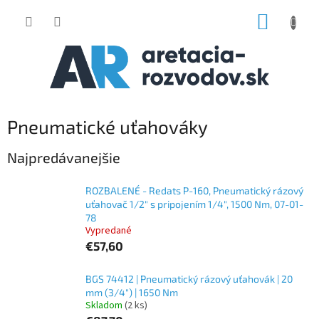
Prejsť
NÁKUP
na
obsah
KOŠÍK
Pneumatické uťahováky
Najpredávanejšie
ROZBALENÉ - Redats P-160, Pneumatický rázový
uťahovač 1/2" s pripojením 1/4", 1500 Nm, 07-01-
78
Vypredané
€57,60
BGS 74412 | Pneumatický rázový uťahovák | 20
mm (3/4") | 1650 Nm
Skladom
(2 ks)