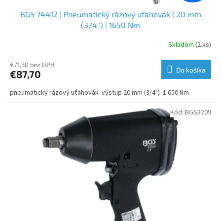
BGS 74412 | Pneumatický rázový uťahovák | 20 mm
(3/4") | 1650 Nm
Skladom
(2 ks)
€71,30 bez DPH
Do košíka
€87,70
pneumatický rázový uťahovák výstup 20 mm (3/4") 1 650 Nm
Kód:
BGS3209