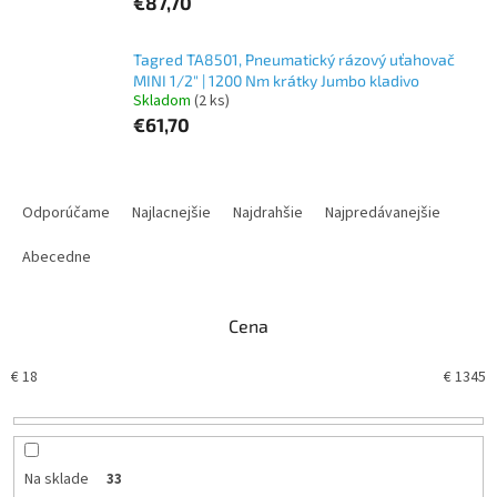
€87,70
Tagred TA8501, Pneumatický rázový uťahovač
MINI 1/2" | 1200 Nm krátky Jumbo kladivo
Skladom
(2 ks)
€61,70
R
a
Odporúčame
Najlacnejšie
Najdrahšie
Najpredávanejšie
d
e
Abecedne
n
i
Cena
e
p
€
18
€
1345
r
o
d
u
k
Na sklade
33