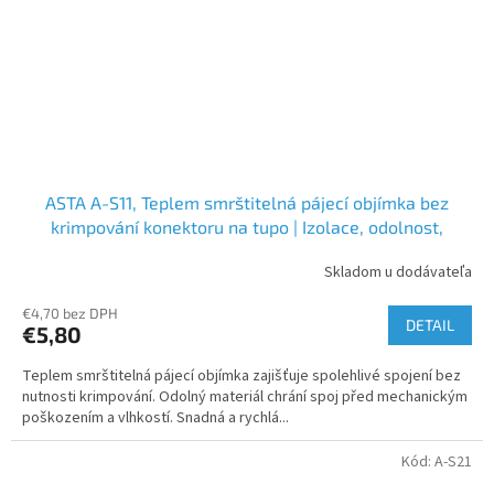
ASTA A-S11, Teplem smrštitelná pájecí objímka bez
krimpování konektoru na tupo | Izolace, odolnost,
snadná instalace
Skladom u dodávateľa
€4,70 bez DPH
DETAIL
€5,80
Teplem smrštitelná pájecí objímka zajišťuje spolehlivé spojení bez
nutnosti krimpování. Odolný materiál chrání spoj před mechanickým
poškozením a vlhkostí. Snadná a rychlá...
Kód:
A-S21