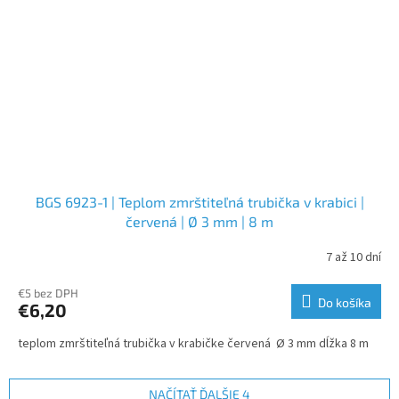
BGS 6923-1 | Teplom zmrštiteľná trubička v krabici |
červená | Ø 3 mm | 8 m
7 až 10 dní
€5 bez DPH
Do košíka
€6,20
teplom zmrštiteľná trubička v krabičke červená Ø 3 mm dĺžka 8 m
NAČÍTAŤ ĎALŠIE 4