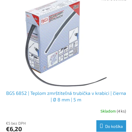
BGS 6852 | Teplom zmrštiteľná trubička v krabici | čierna
| Ø 8 mm | 5 m
Skladom
(4 ks)
€5 bez DPH
Do košíka
€6,20