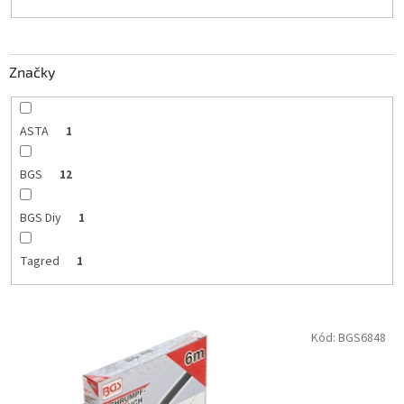
t
o
v
Značky
ASTA
1
BGS
12
BGS Diy
1
Tagred
1
V
Kód:
BGS6848
ý
p
i