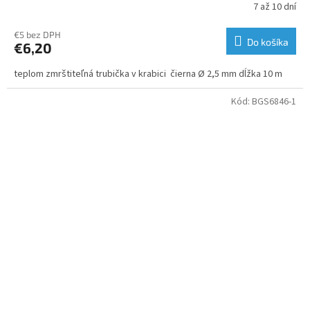
7 až 10 dní
€5 bez DPH
Do košíka
€6,20
teplom zmrštiteľná trubička v krabici čierna Ø 2,5 mm dĺžka 10 m
Kód:
BGS6846-1