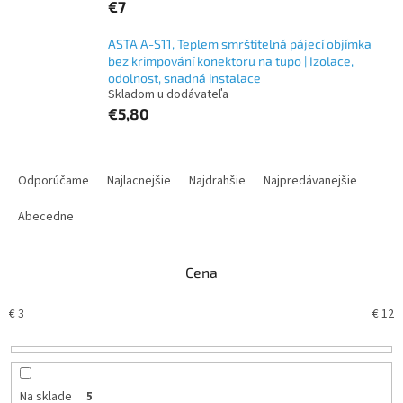
€7
ASTA A-S11, Teplem smrštitelná pájecí objímka
bez krimpování konektoru na tupo | Izolace,
odolnost, snadná instalace
Skladom u dodávateľa
€5,80
R
a
Odporúčame
Najlacnejšie
Najdrahšie
Najpredávanejšie
d
e
Abecedne
n
i
Cena
e
p
€
3
€
12
r
o
d
u
k
Na sklade
5