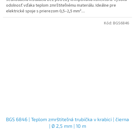
odolnosť vďaka teplom zmrštiteľnému materiálu. Ideálne pre
elektrické spoje s prierezom 0,5–2,5 mm²....
Kód:
BGS6846
BGS 6846 | Teplom zmrštiteľná trubička v krabici | čierna
| Ø 2,5 mm | 10 m