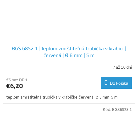
BGS 6852-1 | Teplom zmrštiteľná trubička v krabici |
červená | Ø 8 mm | 5 m
7 až 10 dní
€5 bez DPH
Do košíka
€6,20
teplom zmrštiteľná trubička v krabičke červená Ø 8 mm 5 m
Kód:
BGS6923-1