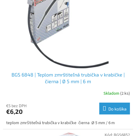
s
p
r
o
d
u
k
t
o
v
BGS 6848 | Teplom zmrštiteľná trubička v krabičke |
čierna | Ø 5 mm | 6 m
Skladom
(2 ks)
€5 bez DPH
Do košíka
€6,20
teplom zmrštiteľná trubička v krabičke čierna Ø 5 mm / 6 m
Kód:
BGS6852