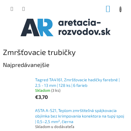
Prejsť
NÁKUP
na
obsah
KOŠÍK
Zmršťovacie trubičky
Najpredávanejšie
Tagred TA4161, Zmršťovacie hadičky farebné |
2,5 - 13 mm | 128 ks | 6 farieb
Skladom
(3 ks)
€3,70
ASTA A-S21, Teplom zmrštiteľná spájkovacia
objímka bez krimpovania konektora na tupý spoj
| 0,5–2,5 mm², čierna
Skladom u dodávateľa