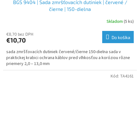
BGS 9404 | Sada zmršťovacích dutiniek | červené /
čierne | 150-dielna
Skladom
(5 ks)
€8,70 bez DPH
Do košíka
€10,70
sada zmršťovacích dutiniek červené/čierne 150-dielna sada v
praktickej krabici ochrana káblov pred vlhkosťou a koróziou rôzne
priemery 2,0 – 13,0 mm
Kód:
TA4161