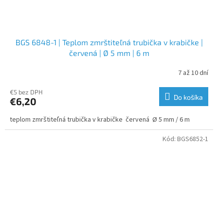
BGS 6848-1 | Teplom zmrštiteľná trubička v krabičke |
červená | Ø 5 mm | 6 m
7 až 10 dní
€5 bez DPH
Do košíka
€6,20
teplom zmrštiteľná trubička v krabičke červená Ø 5 mm / 6 m
Kód:
BGS6852-1