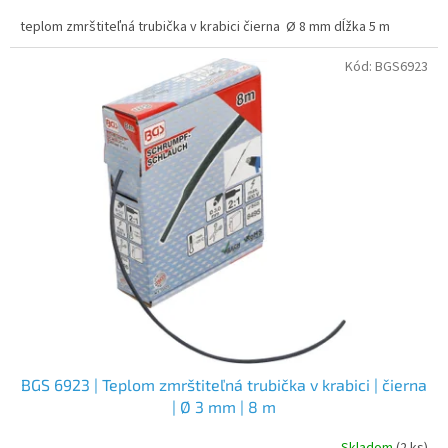
teplom zmrštiteľná trubička v krabici čierna Ø 8 mm dĺžka 5 m
Kód:
BGS6923
BGS 6923 | Teplom zmrštiteľná trubička v krabici | čierna
| Ø 3 mm | 8 m
Skladom
(2 ks)