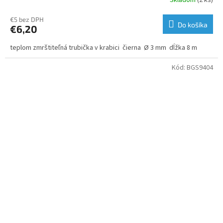
€5 bez DPH
Do košíka
€6,20
teplom zmrštiteľná trubička v krabici čierna Ø 3 mm dĺžka 8 m
Kód:
BGS9404