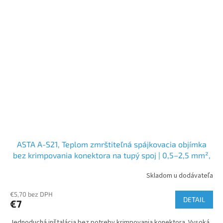
ASTA A-S21, Teplom zmrštiteľná spájkovacia objímka
bez krimpovania konektora na tupý spoj | 0,5–2,5 mm²,
čierna
Skladom u dodávateľa
€5,70 bez DPH
DETAIL
€7
Jednoduchá inštalácia bez potreby krimpovania konektora. Vysoká