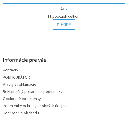
S
1
2
t
O
r
16
položiek celkom
v
á
l
HORE
n
á
k
d
o
v
Z
a
a
c
á
n
i
p
i
e
ä
Informácie pre vás
e
p
t
r
Kontakty
i
v
KONFIGURÁTOR
e
k
y
Vratky a reklamácie
v
Reklamačný poriadok a podmienky
ý
Obchodné podmienky
p
i
Podmienky ochrany osobných údajov
s
Hodnotenie obchodu
u