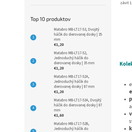
závit 
Top 10 produktov
Matabro MB-LT17-53, Dvojitý
háčik do dierovanej dosky | 35
mm
€1,20
Matabro MB-LT17-52,
Jednoduchý háčik do
Kole
dierovanej dosky | 35 mm
€1,20
Matabro MB-LT17-52A,
Jednoduchý háčik do
e
dierovanej dosky | 87 mm
e
€1,20
p
Matabro MB-LT17-53A, Dvojitý
a
háčik do dierovanej dosky | 87
mm
v
€1,60
s
Matabro MB-LT17-52B,
k
Jednoduchý háčik do