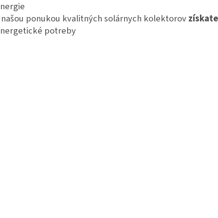
i
nergie
s
 našou ponukou kvalitných solárnych kolektorov
získate
u
nergetické potreby