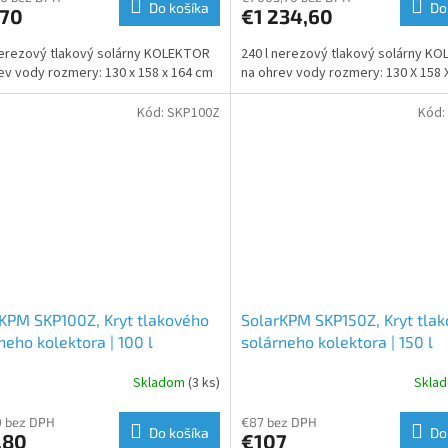
Do košíka
Do
070
€1 234,60
nerezový tlakový solárny KOLEKTOR
240 l nerezový tlakový solárny K
ev vody rozmery: 130 x 158 x 164 cm
na ohrev vody rozmery: 130 X 158 
Kód:
SKP100Z
Kód:
KPM SKP100Z, Kryt tlakového
SolarKPM SKP150Z, Kryt tla
neho kolektora | 100 l
solárneho kolektora | 150 l
Skladom
(3 ks)
Skla
0 bez DPH
€87 bez DPH
Do košíka
Do
,80
€107