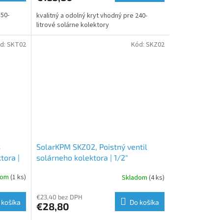
150-
kvalitný a odolný kryt vhodný pre 240-
litrové solárne kolektory
d:
SKT02
Kód:
SKZ02
s
SolarKPM SKZ02, Poistný ventil
tora |
solárneho kolektora | 1/2"
dom
(1 ks)
Skladom
(4 ks)
€23,40 bez DPH
 košíka
Do košíka
€28,80