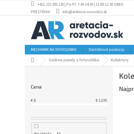
Prejsť
+421 222 205 130 | Po-Pi: 7:30-14:30 | 11:00-11:30 OBED.
na
PRESTÁVKA
info@aretacia-rozvodov.sk
obsah
MECHANIK NA DOVOLENKE
Darčekové poukazy
Domov
Solárne panely a fotovoltika
Kolektory
B
Kol
o
č
Cena
Najpr
n
ý
€
8
€
1235
p
a
n
e
l
Na sklade
12