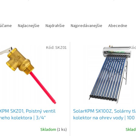
účame
Najlacnejšie
Najdrahšie
Najpredávanejšie
Abecedne
Kód:
SKZ01
Kó
KPM SKZ01, Poistný ventil
SolarKPM SK100Z, Solárny t
neho kolektora | 3/4"
kolektor na ohrev vody | 100 l
nerezová oceľ
Skladom
(1 ks)
Skla