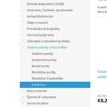
Emisné analyzátory (čidlá)
kvalit
Umývanie, čistenie, upratovanie
litrov
Autopríslušenstvo
Oleje a mazivá
Prevádzkové kvapaliny
Servisné prípravky
Záhradná a stavebná technika
Solárne panely a fotovoltika
Solárne panely
Spojovacie prvky
Nosné prvky
Sola
Montážne profily
solár
Montážne trojuholníky
Kolektory
Dom a interiér
€6,70 
Športové vybavenie
€8,
Servis bicyklov