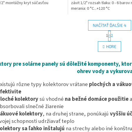
1/2" montážny kryt súčasťou
závit 1/2" rozsah tlaku: 0 - 6 barov
merania: 0 °C...+120 °C
NAČÍTAŤ ĎALŠIE 4
S
1
2
O
t
r
v
HORE
á
l
n
á
k
d
ktory pre solárne panely sú dôležité komponenty, ktor
o
a
v
ohrev vody a vykurova
c
a
i
n
e
i
xistujú rôzne typy kolektorov vrátane
plochých a váku
e
p
fektivite
r
loché kolektory
sú vhodné
na bežné domáce použitie
a
v
k
bsorbovali slnečné žiarenie
y
ákuové kolektory
, na druhej strane, ponúkajú
vyššiu ú
v
vojej schopnosti udržiavať teplo
ý
p
olektory sa ľahko inštalujú
na strechy alebo iné konštru