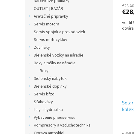
Darčekové poukazy
€23,4
OUTLET | BAZÁR
€28
Aretačné prípravky
ventil
Servis motora
otvára
Servis spojok a prevodoviek
Servis motocyklov
Zdviháky
Dielenské vozíky na náradie
Boxy a tašky na náradie
Boxy
Dielenský nábytok
Dielenské doplnky
Servis bŕzd
Sťahováky
Solar
kolek
Lisy a hydraulika
nerez
Vybavenie pneuservisu
Kompresory a vzduchotechnika
Oprava autoskiel
€869,