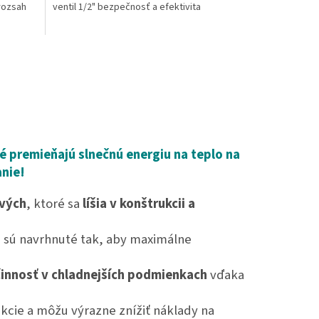
 rozsah
ventil 1/2" bezpečnosť a efektivita
é premieňajú slnečnú energiu na teplo na
nie!
ových
, ktoré sa
líšia v konštrukcii a
 sú navrhnuté tak, aby maximálne
činnosť v chladnejších podmienkach
vďaka
kcie a môžu výrazne znížiť náklady na