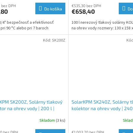
0 bez DPH
€535,30 bez DPH
Do košíka
Do
,80
€658,40
 3/4" bezpečnosť a efektívnosť
100 l nerezový tlakový solárny K
 pri 90 °C alebo pri 7 baroch
na ohrev vody rozmery: 130 x 158 
Kód:
SK200Z
Kó
KPM SK200Z, Solárny tlakový
SolarKPM SK240Z, Solárny t
tor na ohrev vody | 200 l |
kolektor na ohrev vody | 240 
ová oceľ
nerezová oceľ
Skladom
(3 ks)
Skla
90 bez DPH
€1 003,70 bez DPH