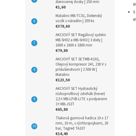
dierovanej dosky | 150 mm
e
€1,60
s
Matabro MB-TC01, Dielenský
e
vozík s náradím | 259 ks
€378,60
AKCIOVÝ SET Regálový systém
MB-SH02 a MB-SH03 | 3 diely |
1600 x 1600 x 1800 mm
€79,80
AKCIOVÝ SET SETMB-K102,
Olejový kompresor 24 l, 230 V s
príslušenstvom | 2 500 W |
Matabro
€123,50
AKCIOVÝ SET Hydraulický
nízkoprofilový zdvihák (hever)
2,5 t MB-LPJB-LITE s podperami
3 t MB-JS3T
€65,80
Tlaková gumová hadica 10 x 17
mm, 10 m, s rýchlospojkami, 20
bar, Tagred TA107
€14,40