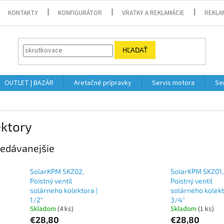
KONTAKTY
KONFIGURÁTOR
VRATKY A REKLAMÁCIE
REKLA
HĽADAŤ
OUTLET | BAZÁR
Aretačné prípravky
Servis motora
Se
ektory
edávanejšie
SolarKPM SKZ02,
SolarKPM SKZ01,
Poistný ventil
Poistný ventil
solárneho kolektora |
solárneho kolekt
1/2"
3/4"
Skladom
(4 ks)
Skladom
(1 ks)
€28,80
€28,80