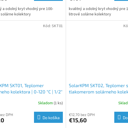
ný a odolný kryt vhodný pre 100-
kvalitný a odolný kryt vhodný pre 
é solárne kolektory
litrové solárne kolektory
Kód:
SKT01
Kó
rKPM SKT01, Teplomer
SolarKPM SKT02, Teplomer 
neho kolektora | 0-120 °C | 1/2"
tlakomerom solárneho kolek
0-120 °C | 1/2" | 6 barov
Skladom
(1 ks)
Skla
bez DPH
€12,70 bez DPH
Do košíka
Do
20
€15,60