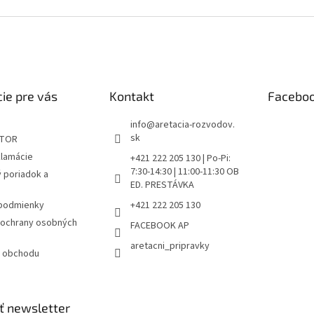
ie pre vás
Kontakt
Facebo
info
@
aretacia-rozvodov.
sk
ÁTOR
klamácie
+421 222 205 130 | Po-Pi:
7:30-14:30 | 11:00-11:30 OB
 poriadok a
ED. PRESTÁVKA
podmienky
+421 222 205 130
ochrany osobných
FACEBOOK AP
aretacni_pripravky
 obchodu
ť newsletter