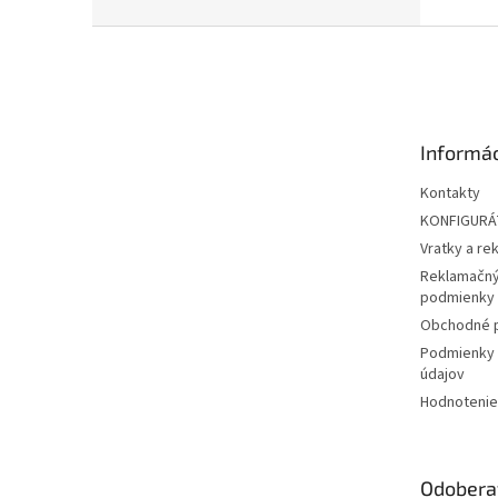
Z
á
p
ä
t
Informác
i
e
Kontakty
KONFIGUR
Vratky a re
Reklamačný
podmienky
Obchodné 
Podmienky 
údajov
Hodnotenie
Odobera