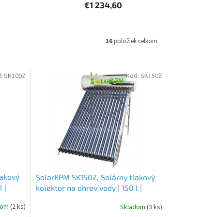
€1 234,60
16
položiek celkom
d:
SK100Z
Kód:
SK150Z
lakový
SolarKPM SK150Z, Solárny tlakový
 |
kolektor na ohrev vody | 150 l |
nerezová oceľ
dom
(2 ks)
Skladom
(3 ks)