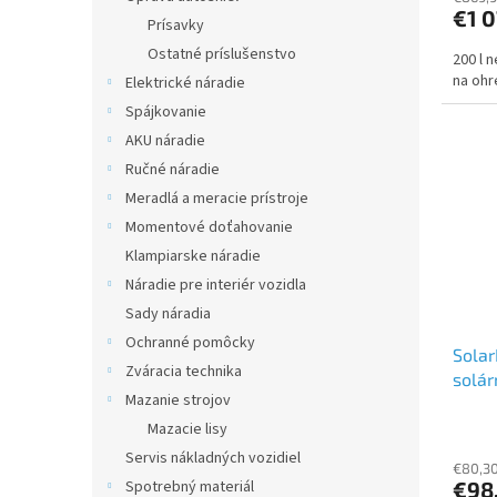
€1 
Prísavky
Ostatné príslušenstvo
200 l 
na ohr
Elektrické náradie
Spájkovanie
AKU náradie
Ručné náradie
Meradlá a meracie prístroje
Momentové doťahovanie
Klampiarske náradie
Náradie pre interiér vozidla
Sady náradia
Ochranné pomôcky
Solar
Zváracia technika
solár
Mazanie strojov
Mazacie lisy
Servis nákladných vozidiel
€80,3
Spotrebný materiál
€98