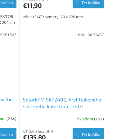
 košíka
Do košíka
€11,90
OLEKTOR
závit r3/4" rozmery: 20 x 220 mm
X 204 cm
SKP150Z
Kód:
SKP240Z
kového
SolarKPM SKP240Z, Kryt tlakového
solárneho kolektora | 240 l
dom
(2 ks)
Skladom
(1 ks)
€110,40 bez DPH
 košíka
Do košíka
€135,80