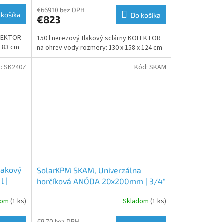
€669,10 bez DPH
 košíka
Do košíka
€823
OLEKTOR
150 l nerezový tlakový solárny KOLEKTOR
x 83 cm
na ohrev vody rozmery: 130 x 158 x 124 cm
d:
SK240Z
Kód:
SKAM
lakový
SolarKPM SKAM, Univerzálna
l |
horčíková ANÓDA 20x200mm | 3/4"
| objem solárneho kolektora 0-240L
dom
(1 ks)
Skladom
(1 ks)
€9,70 bez DPH