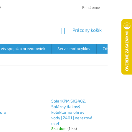
MAČNÝ PORIADOK A PODMIENKY
OBCHODNÉ PODMIENKY
Prihlásenie
PODMIENK
NÁKUPNÝ
Prázdny košík
KOŠÍK
rvis spojok a prevodoviek
Servis motocyklov
Zdviháky
SolarKPM SK240Z,
Solárny tlakový
ora |
kolektor na ohrev
vody | 240 l | nerezová
oceľ
Skladom
(1 ks)