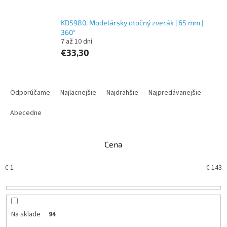
KD5980, Modelársky otočný zverák | 65 mm |
360°
7 až 10 dní
€33,30
R
a
Odporúčame
Najlacnejšie
Najdrahšie
Najpredávanejšie
d
e
Abecedne
n
i
Cena
e
p
€
1
€
143
r
o
d
u
k
Na sklade
94
t