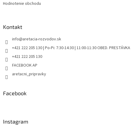
s
Hodnotenie obchodu
u
Kontakt
info
@
aretacia-rozvodov.sk
+421 222 205 130 | Po-Pi: 7:30-14:30 | 11:00-11:30 OBED. PRESTÁVKA
+421 222 205 130
FACEBOOK AP
aretacni_pripravky
Facebook
Instagram