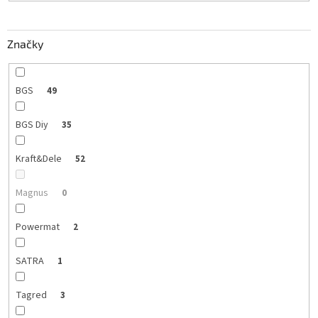
o
v
Značky
BGS
49
BGS Diy
35
Kraft&Dele
52
Magnus
0
Powermat
2
SATRA
1
Tagred
3