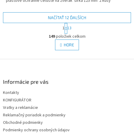
plastové ochranné čeľuste na zverák šírka 125 mm 2 kusy
NAČÍTAŤ 12 ĎALŠÍCH
S
1
13
t
O
r
149
položiek celkom
v
á
l
HORE
n
á
k
d
o
v
Z
a
a
c
á
n
i
p
i
e
ä
Informácie pre vás
e
p
t
r
Kontakty
i
v
KONFIGURÁTOR
e
k
y
Vratky a reklamácie
v
Reklamačný poriadok a podmienky
ý
Obchodné podmienky
p
i
Podmienky ochrany osobných údajov