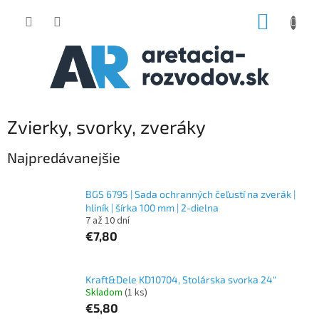
Prejsť
NÁKUP
na
obsah
KOŠÍK
Zvierky, svorky, zveráky
Najpredávanejšie
BGS 6795 | Sada ochranných čeľustí na zverák |
hliník | šírka 100 mm | 2-dielna
7 až 10 dní
€7,80
Kraft&Dele KD10704, Stolárska svorka 24"
Skladom
(1 ks)
€5,80