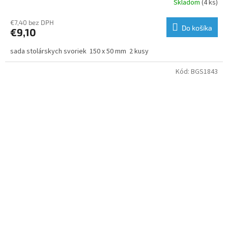
Skladom
(4 ks)
€7,40 bez DPH
Do košíka
€9,10
sada stolárskych svoriek 150 x 50 mm 2 kusy
Kód:
BGS1843