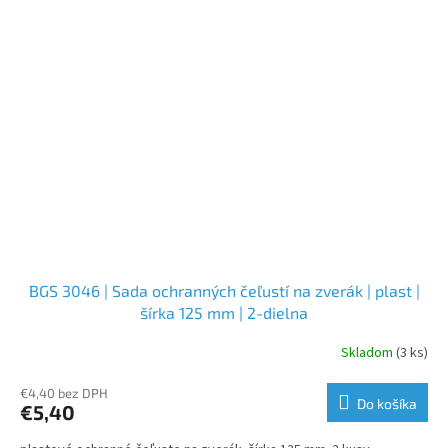
BGS 3046 | Sada ochranných čeľustí na zverák | plast |
šírka 125 mm | 2-dielna
Skladom
(3 ks)
€4,40 bez DPH
Do košíka
€5,40