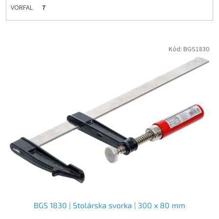
VORFAL
7
V
Kód:
BGS1830
ý
p
i
s
p
r
o
d
u
k
t
o
v
BGS 1830 | Stolárska svorka | 300 x 80 mm