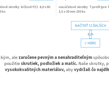
elové skrutky krížové PZ2 4,0 x 60
viacúčelové skrutky T-profil (pre 
0 ks
3,5 x 30 mm 250 ks
NAČÍTAŤ 12 ĎALŠÍCH
S
1
6
O
t
r
v
HORE
á
l
n
á
k
d
ckým, ale
zaručene pevným a nenahraditeľným
spôsobom
o
a
v
použitie
skrutiek, podložiek a matíc.
Naše skrutky, p
c
a
i
vysokokvalitných materiálov,
aby
vydržali čo najd
n
e
i
e
p
r
v
k
y
v
ý