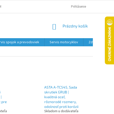
MAČNÝ PORIADOK A PODMIENKY
OBCHODNÉ PODMIENKY
Prihlásenie
PODMIENK
NÁKUPNÝ
Prázdny košík
KOŠÍK
rvis spojok a prevodoviek
Servis motocyklov
Zdviháky
ASTA A-TC545, Sada
é
skrutiek GRUB |
|
kvalitná oceľ,
t pre
rôznorodé rozmery,
odolnosť proti korózii
ateľa
Skladom u dodávateľa