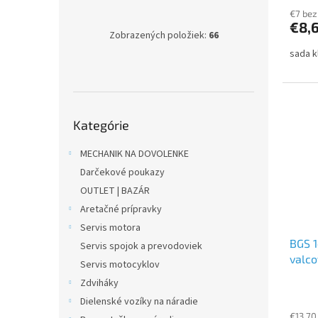
€7 be
€8,
Zobrazených položiek:
66
sada k
Preskočiť
Kategórie
kategórie
MECHANIK NA DOVOLENKE
Darčekové poukazy
OUTLET | BAZÁR
Aretačné prípravky
Servis motora
BGS 1
Servis spojok a prevodoviek
valco
Servis motocyklov
šesťh
Zdviháky
Dielenské vozíky na náradie
€13,70