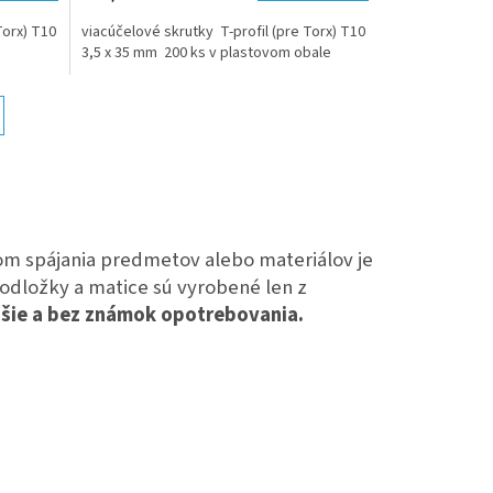
Torx) T10
viacúčelové skrutky T-profil (pre Torx) T10
3,5 x 35 mm 200 ks v plastovom obale
 spájania predmetov alebo materiálov je
odložky a matice sú vyrobené len z
lhšie a bez známok opotrebovania.