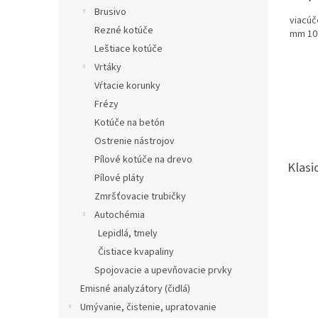
Brusivo
viacúč
Rezné kotúče
mm 10
Leštiace kotúče
Vrtáky
Vŕtacie korunky
Frézy
Kotúče na betón
Ostrenie nástrojov
Pílové kotúče na drevo
Klasi
Pílové pláty
Zmršťovacie trubičky
Autochémia
Lepidlá, tmely
Čistiace kvapaliny
Spojovacie a upevňovacie prvky
Emisné analyzátory (čidlá)
Umývanie, čistenie, upratovanie