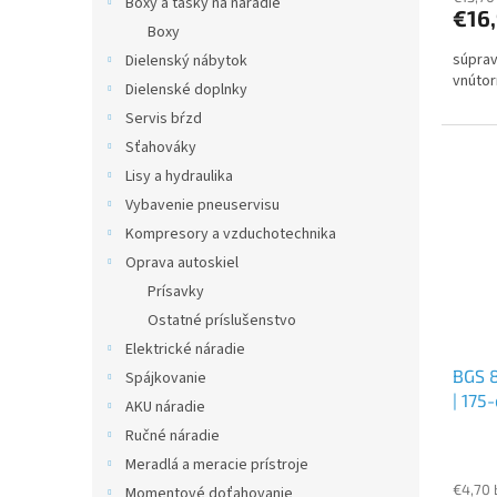
Boxy a tašky na náradie
€16
Boxy
súprav
Dielenský nábytok
vnútor
Dielenské doplnky
Servis bŕzd
Sťahováky
Lisy a hydraulika
Vybavenie pneuservisu
Kompresory a vzduchotechnika
Oprava autoskiel
Prísavky
Ostatné príslušenstvo
Elektrické náradie
BGS 8
Spájkovanie
| 175
AKU náradie
Ručné náradie
Meradlá a meracie prístroje
€4,70
Momentové doťahovanie