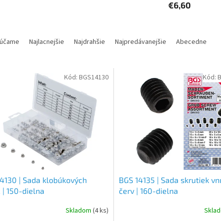
€6,60
účame
Najlacnejšie
Najdrahšie
Najpredávanejšie
Abecedne
Kód:
BGS14130
Kód:
4130 | Sada klobúkových
BGS 14135 | Sada skrutiek vn
 | 150-dielna
červ | 160-dielna
Skladom
(4 ks)
Skla