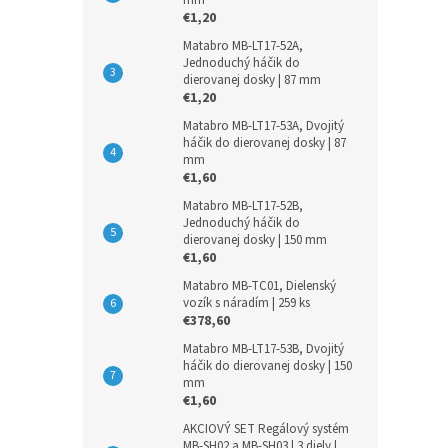
€1,20
Matabro MB-LT17-52A,
Jednoduchý háčik do
dierovanej dosky | 87 mm
€1,20
Matabro MB-LT17-53A, Dvojitý
háčik do dierovanej dosky | 87
mm
€1,60
Matabro MB-LT17-52B,
Jednoduchý háčik do
dierovanej dosky | 150 mm
€1,60
Matabro MB-TC01, Dielenský
vozík s náradím | 259 ks
€378,60
Matabro MB-LT17-53B, Dvojitý
háčik do dierovanej dosky | 150
mm
€1,60
AKCIOVÝ SET Regálový systém
MB-SH02 a MB-SH03 | 3 diely |