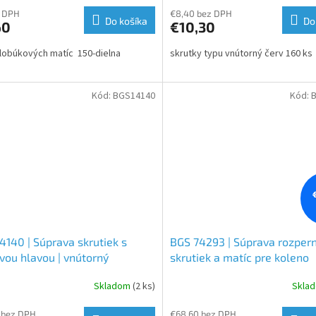
z DPH
€8,40 bez DPH
Do košíka
Do
60
€10,30
lobúkových matíc 150-dielna
skrutky typu vnútorný červ 160 ks
Kód:
BGS14140
Kód:
4140 | Súprava skrutiek s
BGS 74293 | Súprava rozper
vou hlavou | vnútorný
skrutiek a matíc pre koleno
ran | 106-dielna
sacieho/výfukového potrubia
Skladom
(2 ks)
Skla
dielna
 bez DPH
€68,60 bez DPH