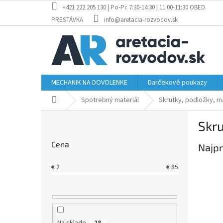
Prejsť
+421 222 205 130 | Po-Pi: 7:30-14:30 | 11:00-11:30 OBED.
na
PRESTÁVKA
info@aretacia-rozvodov.sk
obsah
MECHANIK NA DOVOLENKE
Darčekové poukazy
Domov
Spotrebný materiál
Skrutky, podložky, m
B
Skru
o
č
Cena
Najpr
n
ý
€
2
€
85
p
a
n
e
l
Na sklade
28