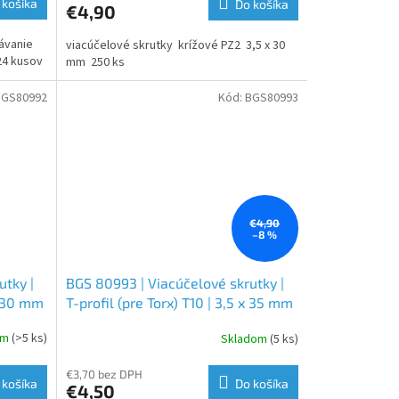
 košíka
Do košíka
€4,90
ávanie
viacúčelové skrutky krížové PZ2 3,5 x 30
24 kusov
mm 250 ks
BGS80992
Kód:
BGS80993
€4,90
–8 %
utky |
BGS 80993 | Viacúčelové skrutky |
 x 30 mm
T-profil (pre Torx) T10 | 3,5 x 35 mm
| 200 ks
om
(>5 ks)
Skladom
(5 ks)
€3,70 bez DPH
 košíka
Do košíka
€4,50