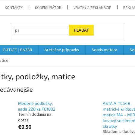
KONTAKTY
KONFIGURÁTOR
VRATKY A REKLAMÁCIE
REKLA
HĽADAŤ
OUTLET | BAZÁR
Aretačné prípravky
Servis motora
Se
atice
tky, podložky, matice
edávanejšie
Medené podložky,
ASTA A-TC548,
sada 220 ks F01002
metrické krídlov
Termín dodania na
matice M4 – M10 
dotaz
kovový sortimen
€9,50
skrutky
Skladom u dodáv