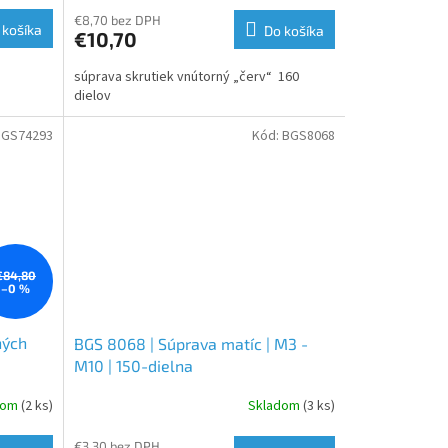
€8,70 bez DPH
 košíka
Do košíka
€10,70
súprava skrutiek vnútorný „červ“ 160
dielov
BGS74293
Kód:
BGS8068
€84,80
–0 %
ných
BGS 8068 | Súprava matíc | M3 -
M10 | 150-dielna
 | 100-
dom
(2 ks)
Skladom
(3 ks)
€3,30 bez DPH