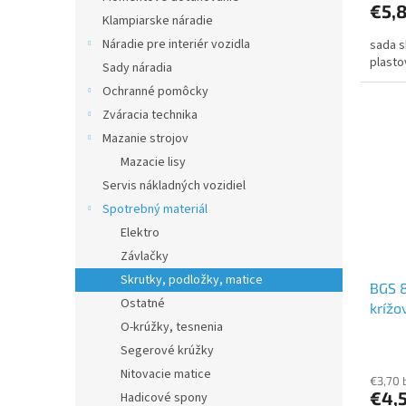
€5,
Klampiarske náradie
Náradie pre interiér vozidla
sada s
plast
Sady náradia
Ochranné pomôcky
Zváracia technika
Mazanie strojov
Mazacie lisy
Servis nákladných vozidiel
Spotrebný materiál
Elektro
Závlačky
Skrutky, podložky, matice
BGS 8
Ostatné
krížo
O-krúžky, tesnenia
Segerové krúžky
Nitovacie matice
€3,70 
€4,
Hadicové spony