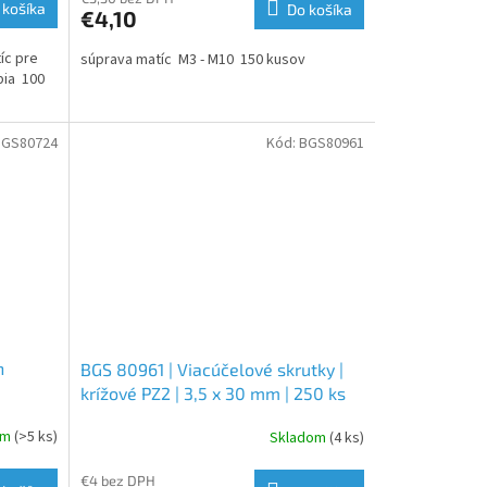
 košíka
Do košíka
€4,10
íc pre
súprava matíc M3 - M10 150 kusov
bia 100
BGS80724
Kód:
BGS80961
h
BGS 80961 | Viacúčelové skrutky |
krížové PZ2 | 3,5 x 30 mm | 250 ks
om
(>5 ks)
Skladom
(4 ks)
€4 bez DPH