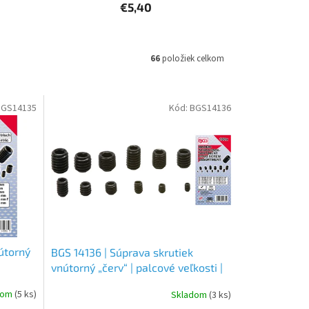
€5,40
66
položiek celkom
BGS14135
Kód:
BGS14136
útorný
BGS 14136 | Súprava skrutiek
vnútorný „červ“ | palcové veľkosti |
160-dielna
dom
(5 ks)
Skladom
(3 ks)