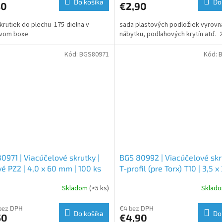
Do košíka
Do
80
€2,90
krutiek do plechu 175-dielna v
sada plastových podložiek vyrovn
ovom boxe
nábytku, podlahových krytín atď. 
Kód:
BGS80971
Kód:
0971 | Viacúčelové skrutky |
BGS 80992 | Viacúčelové skr
vé PZ2 | 4,0 x 60 mm | 100 ks
T-profil (pre Torx) T10 | 3,5
| 250 ks
Skladom
(>5 ks)
Sklad
bez DPH
€4 bez DPH
Do košíka
Do
50
€4,90