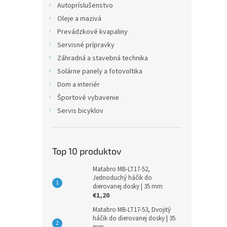
Autopríslušenstvo
Oleje a mazivá
Prevádzkové kvapaliny
Servisné prípravky
Záhradná a stavebná technika
Solárne panely a fotovoltika
Dom a interiér
Športové vybavenie
Servis bicyklov
Top 10 produktov
Matabro MB-LT17-52,
Jednoduchý háčik do
dierovanej dosky | 35 mm
€1,20
Matabro MB-LT17-53, Dvojitý
háčik do dierovanej dosky | 35
mm