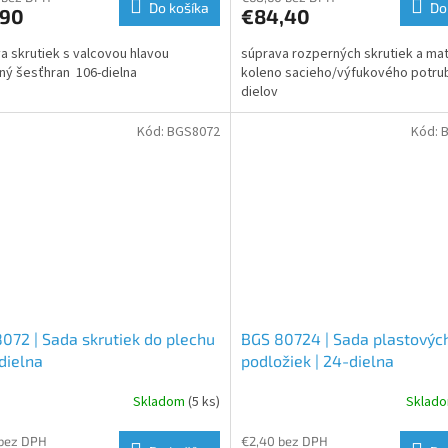
Do košíka
Do
,90
€84,40
a skrutiek s valcovou hlavou
súprava rozperných skrutiek a mat
ný šesťhran 106-dielna
koleno sacieho/výfukového potru
dielov
Kód:
BGS8072
Kód:
072 | Sada skrutiek do plechu
BGS 80724 | Sada plastovýc
-dielna
podložiek | 24-dielna
Skladom
(5 ks)
Sklad
 bez DPH
€2,40 bez DPH