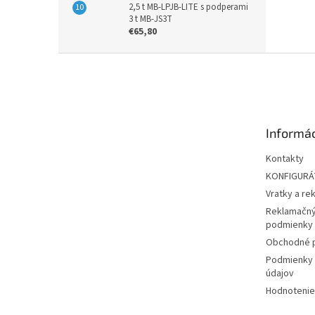
2,5 t MB-LPJB-LITE s podperami
3 t MB-JS3T
€65,80
Z
á
p
ä
t
Informác
i
e
Kontakty
KONFIGUR
Vratky a re
Reklamačný
podmienky
Obchodné 
Podmienky 
údajov
Hodnotenie