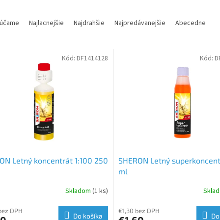
účame
Najlacnejšie
Najdrahšie
Najpredávanejšie
Abecedne
Kód:
DF1414128
Kód:
D
N Letný koncentrát 1:100 250
SHERON Letný superkoncent
ml
Skladom
(1 ks)
Skla
bez DPH
€1,30 bez DPH
Do košíka
Do
30
€1,60