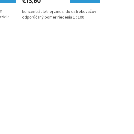
€13,60
ým
koncentrát letnej zmesi do ostrekovačov
ozidla
odporúčaný pomer riedenia 1 : 100