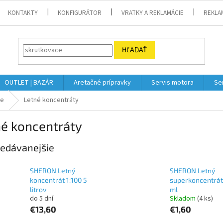
KONTAKTY
KONFIGURÁTOR
VRATKY A REKLAMÁCIE
REKLA
HĽADAŤ
OUTLET | BAZÁR
Aretačné prípravky
Servis motora
Se
če
Letné koncentráty
né koncentráty
edávanejšie
SHERON Letný
SHERON Letný
koncentrát 1:100 5
superkoncentrát
litrov
ml
do 5 dní
Skladom
(4 ks)
€13,60
€1,60