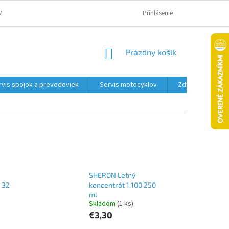
MAČNÝ PORIADOK A PODMIENKY
OBCHODNÉ PODMIENKY
Prihlásenie
PODMIENK
NÁKUPNÝ
Prázdny košík
KOŠÍK
rvis spojok a prevodoviek
Servis motocyklov
Zdviháky
SHERON Letný
 32
koncentrát 1:100 250
ml
Skladom
(1 ks)
€3,30