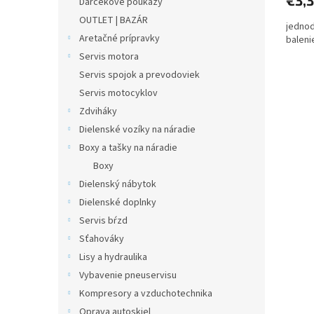
Darčekové poukazy
OUTLET | BAZÁR
jedno
Aretačné prípravky
baleni
Servis motora
Servis spojok a prevodoviek
Servis motocyklov
Zdviháky
Dielenské vozíky na náradie
Boxy a tašky na náradie
Boxy
Dielenský nábytok
Dielenské doplnky
Servis bŕzd
Sťahováky
Lisy a hydraulika
Vybavenie pneuservisu
Kompresory a vzduchotechnika
Oprava autoskiel