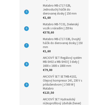
Matabro MB-LT17-52B,
Jednoduchý háčik do
dierovanej dosky | 150 mm
€1,60
Matabro MB-TC01, Dielenský
vozík s náradím | 259 ks
€378,60
Matabro MB-LT17-53B, Dvojitý
háčik do dierovanej dosky | 150
mm
€1,60
AKCIOVÝ SET Regálový systém
MB-SH02 a MB-SH03 | 3 diely |
1600 x 1600 x 1800 mm
€79,80
AKCIOVÝ SET SETMB-K102,
Olejový kompresor 24 l, 230 V s
príslušenstvom | 2 500 W |
Matabro
€123,50
AKCIOVÝ SET Hydraulický
nízkoprofilový zdvihák (hever)