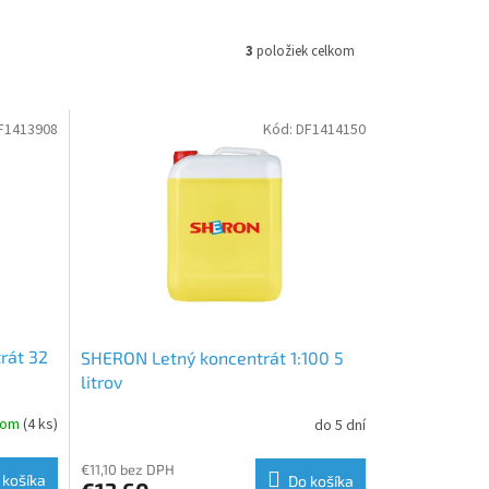
3
položiek celkom
F1413908
Kód:
DF1414150
rát 32
SHERON Letný koncentrát 1:100 5
litrov
dom
(4 ks)
do 5 dní
€11,10 bez DPH
 košíka
Do košíka