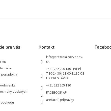
ie pre vás
Kontakt
Facebo
info
@
aretacia-rozvodov.
sk
ÁTOR
klamácie
+421 222 205 130 | Po-Pi:
7:30-14:30 | 11:00-11:30 OB
 poriadok a
ED. PRESTÁVKA
podmienky
+421 222 205 130
ochrany osobných
FACEBOOK AP
aretacni_pripravky
 obchodu