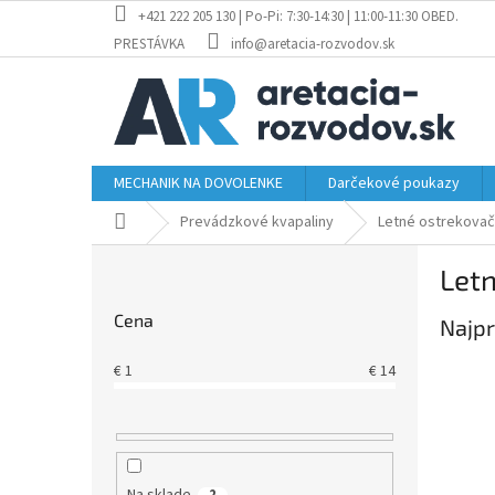
Prejsť
+421 222 205 130 | Po-Pi: 7:30-14:30 | 11:00-11:30 OBED.
na
PRESTÁVKA
info@aretacia-rozvodov.sk
obsah
MECHANIK NA DOVOLENKE
Darčekové poukazy
Domov
Prevádzkové kvapaliny
Letné ostrekova
B
Let
o
č
Cena
Najpr
n
ý
€
1
€
14
p
a
n
e
l
Na sklade
2