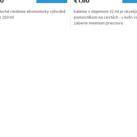
duché riedenie ekonomicky výhodné
balenie s objemom 32 ml je skvel
e 250 ml
pomocníkom na cestách - v kufri v
zaberie minimum priestoru
O
v
l
á
d
a
c
i
e
p
r
v
k
y
v
ý
p
i