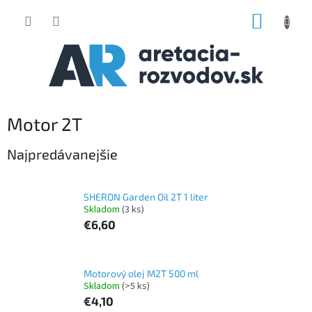
Prejsť
NÁKUP
na
obsah
KOŠÍK
Motor 2T
Najpredávanejšie
SHERON Garden Oil 2T 1 liter
Skladom
(3 ks)
€6,60
Motorový olej M2T 500 ml
Skladom
(>5 ks)
€4,10