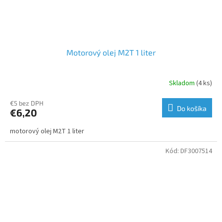
Motorový olej M2T 1 liter
Skladom
(4 ks)
€5 bez DPH
Do košíka
€6,20
motorový olej M2T 1 liter
Kód:
DF3007514