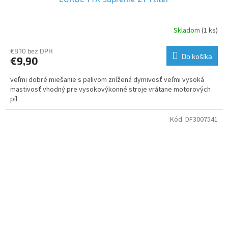
Skladom
(1 ks)
€8,10 bez DPH
Do košíka
€9,90
veľmi dobré miešanie s palivom znížená dymivosť veľmi vysoká
mastivosť vhodný pre vysokovýkonné stroje vrátane motorových
píl
Kód:
DF3007541