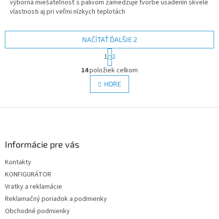
výborná miešateľnosť s palivom zamedzuje tvorbe usadenín skvelé
vlastnosti aj pri veľmi nízkych teplotách
NAČÍTAŤ ĎALŠIE 2
S
1
2
t
O
r
14
položiek celkom
v
á
l
HORE
n
á
k
d
o
v
Z
a
a
c
á
n
i
p
i
e
ä
Informácie pre vás
e
p
t
r
Kontakty
i
v
KONFIGURÁTOR
e
k
y
Vratky a reklamácie
v
Reklamačný poriadok a podmienky
ý
Obchodné podmienky
p