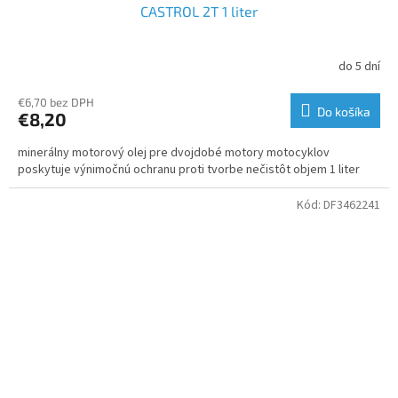
CASTROL 2T 1 liter
do 5 dní
€6,70 bez DPH
Do košíka
€8,20
minerálny motorový olej pre dvojdobé motory motocyklov
poskytuje výnimočnú ochranu proti tvorbe nečistôt objem 1 liter
Kód:
DF3462241