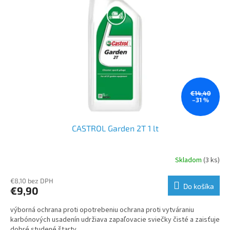
€14,40
–31 %
CASTROL Garden 2T 1 lt
Skladom
(3 ks)
€8,10 bez DPH
Do košíka
€9,90
výborná ochrana proti opotrebeniu ochrana proti vytváraniu
karbónových usadenín udržiava zapaľovacie sviečky čisté a zaisťuje
dobré studené štarty