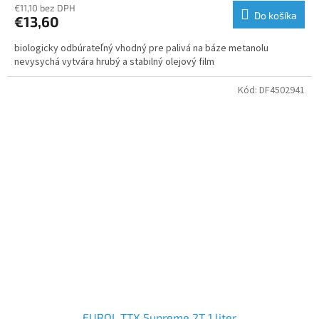
€11,10 bez DPH
Do košíka
€13,60
biologicky odbúrateľný vhodný pre palivá na báze metanolu
nevysychá vytvára hrubý a stabilný olejový film
Kód:
DF4502941
EUROL TTX Supreme 2T 1 liter