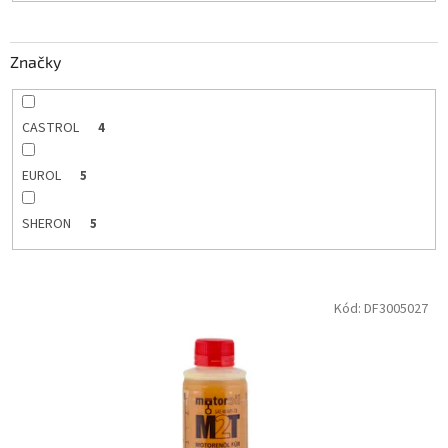
o
v
Značky
CASTROL
4
EUROL
5
SHERON
5
V
Kód:
DF3005027
ý
p
i
s
p
r