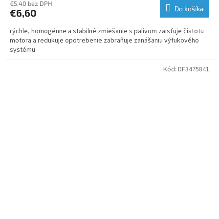
€5,40 bez DPH
Do košíka
€6,60
rýchle, homogénne a stabilné zmiešanie s palivom zaisťuje čistotu
motora a redukuje opotrebenie zabraňuje zanášaniu výfukového
systému
Kód:
DF3475841