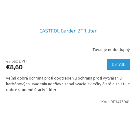
CASTROL Garden 2T 1 liter
Tovar je nedostupný
€7 bez DPH
DETAIL
€8,60
veľmi dobrá ochrana proti opotrebeniu ochrana proti vytváraniu
karbónových usadenín udržiava zapaľovacie sviečky čisté a zaisťuje
dobré studené štarty 1 liter
Kód:
DF3475941