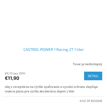
CASTROL POWER 1 Racing 2T 1 liter
Tovar je nedostupný
€9,70 bez DPH
DETAIL
€11,90
olej s receptúrou na rýchle spaľovanie a vysokú ochranu zlepšuje
reakciu plynu pre rýchlu akceleráciu objem 1 liter
Kód:
DF4502808