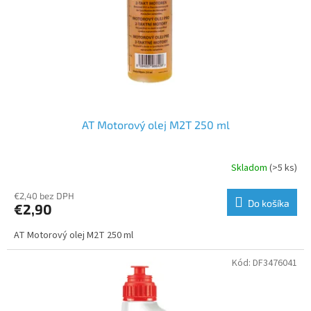
o
d
u
k
t
o
v
AT Motorový olej M2T 250 ml
Skladom
(>5 ks)
€2,40 bez DPH
Do košíka
€2,90
AT Motorový olej M2T 250 ml
Kód:
DF3476041