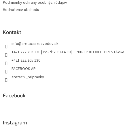
i
Podmienky ochrany osobných údajov
s
Hodnotenie obchodu
u
Kontakt
info
@
aretacia-rozvodov.sk
+421 222 205 130 | Po-Pi: 7:30-14:30 | 11:00-11:30 OBED. PRESTÁVKA
+421 222 205 130
FACEBOOK AP
aretacni_pripravky
Facebook
Instagram