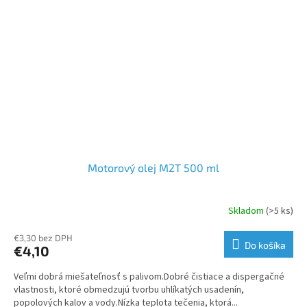
Motorový olej M2T 500 ml
Skladom
(>5 ks)
€3,30 bez DPH
Do košíka
€4,10
Veľmi dobrá miešateľnosť s palivom.Dobré čistiace a dispergačné
vlastnosti, ktoré obmedzujú tvorbu uhlíkatých usadenín,
popolových kalov a vody.Nízka teplota tečenia, ktorá...