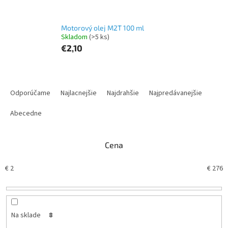
Motorový olej M2T 100 ml
Skladom
(>5 ks)
€2,10
R
a
Odporúčame
Najlacnejšie
Najdrahšie
Najpredávanejšie
d
e
Abecedne
n
i
Cena
e
p
€
2
€
276
r
o
d
u
k
Na sklade
8
t