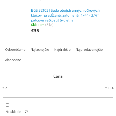
BGS 32105 | Sada obojstranných očkových
kľúčov | predĺžené, zalomené | 1/4" - 3/4" |
palcové veľkosti | 6-dielna
Skladom
(2 ks)
€35
R
a
Odporúčame
Najlacnejšie
Najdrahšie
Najpredávanejšie
d
e
Abecedne
n
i
Cena
e
p
€
2
€
134
r
o
d
u
k
Na sklade
74