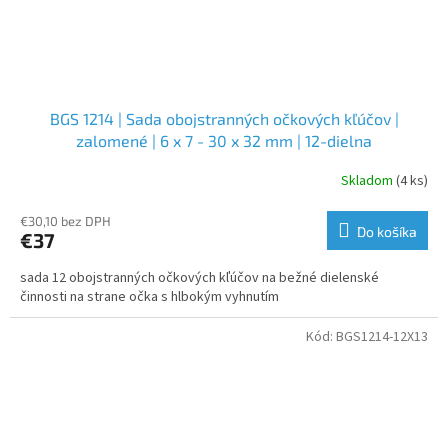
BGS 1214 | Sada obojstranných očkových kľúčov |
zalomené | 6 x 7 - 30 x 32 mm | 12-dielna
Skladom
(4 ks)
€30,10 bez DPH
Do košíka
€37
sada 12 obojstranných očkových kľúčov na bežné dielenské
činnosti na strane očka s hlbokým vyhnutím
Kód:
BGS1214-12X13