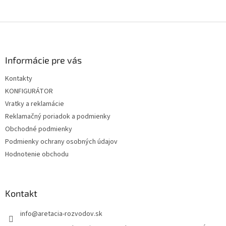
ý
p
i
Z
s
á
u
p
ä
Informácie pre vás
t
Kontakty
i
KONFIGURÁTOR
e
Vratky a reklamácie
Reklamačný poriadok a podmienky
Obchodné podmienky
Podmienky ochrany osobných údajov
Hodnotenie obchodu
Kontakt
info
@
aretacia-rozvodov.sk