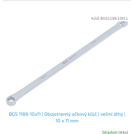
V
Kód:
BGS1186-10X11
ý
p
i
s
p
r
o
d
u
k
t
o
v
BGS 1186-10x11 | Obojstranný očkový kľúč | veľmi dlhý |
10 x 11 mm
Skladom
(4 ks)