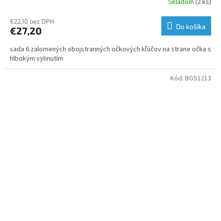
Skladom
(2 ks)
€22,10 bez DPH
Do košíka
€27,20
sada 6 zalomených obojstranných očkových kľúčov na strane očka s
hlbokým vyhnutím
Kód:
BGS1213