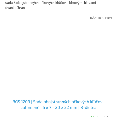
sada 6 obojstranných očkových kľúčov s kĺbovými hlavami
dvanásťhran
Kód:
BGS1209
BGS 1209 | Sada obojstranných očkových kľúčov |
zalomené | 6 x 7 - 20 x 22 mm | 8-dielna