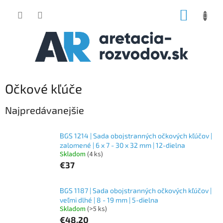
Prejsť
NÁKUP
na
obsah
KOŠÍK
Očkové kľúče
Najpredávanejšie
BGS 1214 | Sada obojstranných očkových kľúčov |
zalomené | 6 x 7 - 30 x 32 mm | 12-dielna
Skladom
(4 ks)
€37
BGS 1187 | Sada obojstranných očkových kľúčov |
veľmi dlhé | 8 - 19 mm | 5-dielna
Skladom
(>5 ks)
€48,20