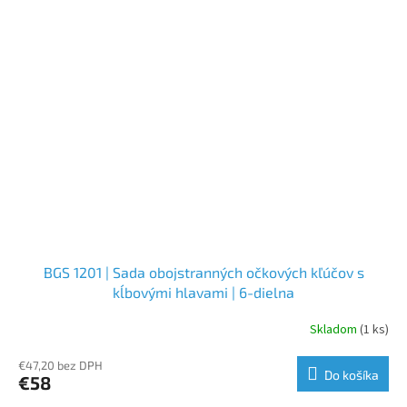
BGS 1201 | Sada obojstranných očkových kľúčov s
kĺbovými hlavami | 6-dielna
Skladom
(1 ks)
€47,20 bez DPH
Do košíka
€58