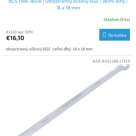
BGS 1186-16x18 | Obojstranný očkový kľúč | veľmi dlhý |
16 x 18 mm
Skladom
(5 ks)
€13,10 bez DPH
Do košíka
€16,10
obojstranný očkový kľúč veľmi dlhý 16 x 18 mm
Kód:
BGS1186-17X19