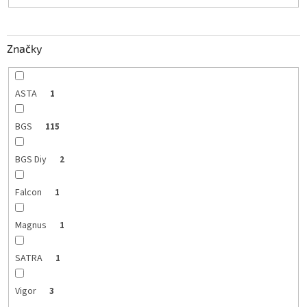
t
o
v
Značky
ASTA
1
BGS
115
BGS Diy
2
Falcon
1
Magnus
1
SATRA
1
Vigor
3