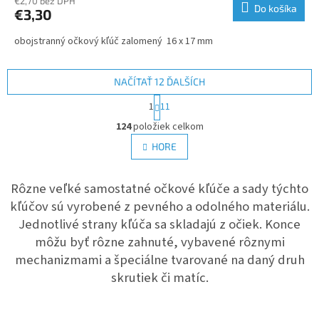
€2,70 bez DPH
Do košíka
€3,30
obojstranný očkový kľúč zalomený 16 x 17 mm
NAČÍTAŤ 12 ĎALŠÍCH
S
1
11
t
O
r
124
položiek celkom
v
á
l
HORE
n
á
k
d
o
v
Rôzne veľké samostatné očkové kľúče a sady týchto
a
a
c
kľúčov sú vyrobené z pevného a odolného materiálu.
n
i
i
Jednotlivé strany kľúča sa skladajú z očiek.
Konce
e
e
môžu byť rôzne zahnuté, vybavené rôznymi
p
r
mechanizmami a špeciálne tvarované na daný druh
v
skrutiek či matíc.
k
y
v