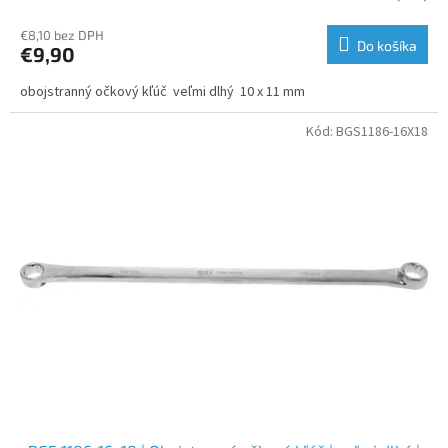
€8,10 bez DPH
Do košíka
€9,90
obojstranný očkový kľúč veľmi dlhý 10 x 11 mm
Kód:
BGS1186-16X18