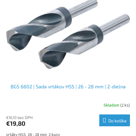
p
i
s
p
r
o
d
u
k
t
o
v
BGS 6802 | Sada vrtákov HSS | 26 - 28 mm | 2-dielna
Skladom
(2 ks)
€16,10 bez DPH
Do košíka
€19,80
vrtáky HSS 26 - 28 mm 2 kusy