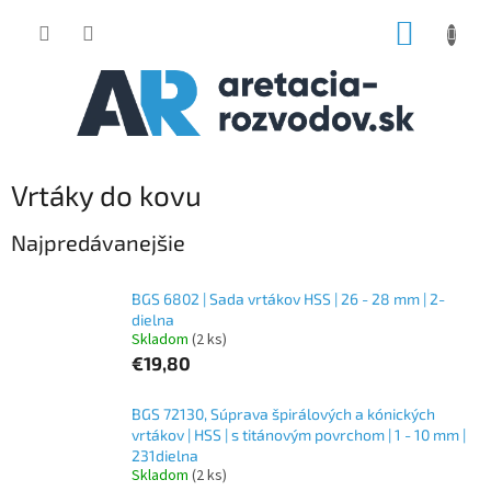
Prejsť
NÁKUP
na
obsah
KOŠÍK
Vrtáky do kovu
Najpredávanejšie
BGS 6802 | Sada vrtákov HSS | 26 - 28 mm | 2-
dielna
Skladom
(2 ks)
€19,80
BGS 72130, Súprava špirálových a kónických
vrtákov | HSS | s titánovým povrchom | 1 - 10 mm |
231dielna
Skladom
(2 ks)