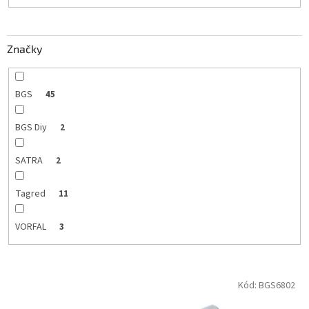
t
o
v
Značky
BGS
45
BGS Diy
2
SATRA
2
Tagred
11
VORFAL
3
V
Kód:
BGS6802
ý