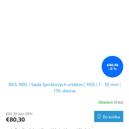
€80,70
–0 %
BGS 1995 | Sada špirálových vrtákov | HSS | 1 - 10 mm |
170-dielna
Skladom
(3 ks)
€65,30 bez DPH
Do košíka
€80,30