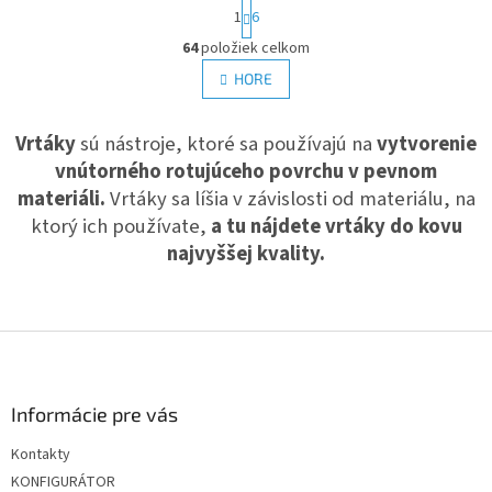
S
1
6
t
O
r
64
položiek celkom
v
á
l
HORE
n
á
k
d
o
v
Vrtáky
sú nástroje, ktoré sa používajú na
a
vytvorenie
a
c
vnútorného rotujúceho povrchu v pevnom
n
i
i
materiáli.
Vrtáky sa líšia v závislosti od materiálu, na
e
e
ktorý ich používate,
a tu nájdete vrtáky do kovu
p
r
najvyššej kvality.
v
k
y
v
Z
ý
á
p
p
i
ä
s
Informácie pre vás
u
t
Kontakty
i
KONFIGURÁTOR
e