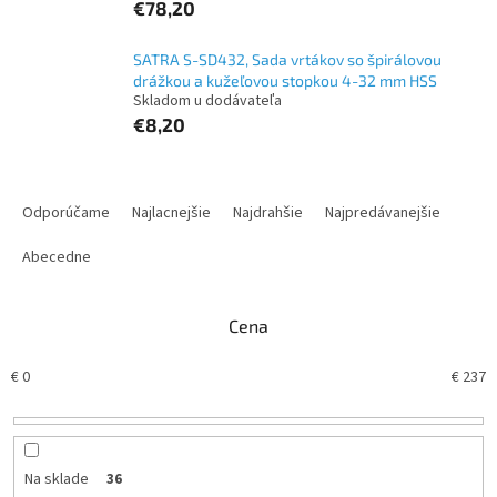
€78,20
SATRA S-SD432, Sada vrtákov so špirálovou
drážkou a kužeľovou stopkou 4-32 mm HSS
Skladom u dodávateľa
€8,20
R
a
Odporúčame
Najlacnejšie
Najdrahšie
Najpredávanejšie
d
e
Abecedne
n
i
Cena
e
p
€
0
€
237
r
o
d
u
k
Na sklade
36