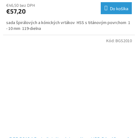
€46,50 bez DPH
Do košíka
€57,20
sada špirálových a kónických vrtákov HSS s titánovým povrchom 1
- 10 mm 119-dielna
Kód:
BGS2010