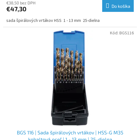
€38,50 bez DPH
Do košíka
€47,30
sada špirálových vrtákov HSS 1 - 13 mm 25-dielna
Kód:
BGS116
BGS 116 | Sada špirálových vrtákov | HSS-G M35
kobaltová oceľ | 1 - 13 mm | 25-dielna