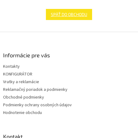
SPÄŤ DO OBCHODU
Z
á
p
ä
Informácie pre vás
t
Kontakty
i
KONFIGURÁTOR
e
Vratky a reklamácie
Reklamačný poriadok a podmienky
Obchodné podmienky
Podmienky ochrany osobných údajov
Hodnotenie obchodu
Kontakt