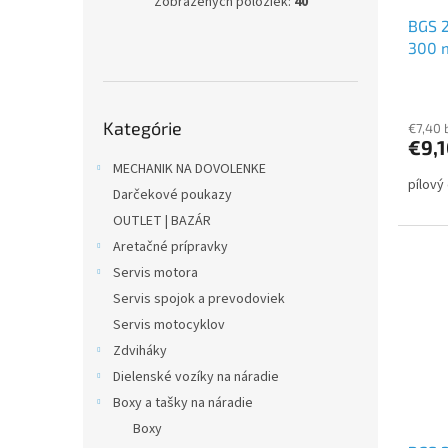
Zobrazených položiek:
40
u
t
BGS 2
k
o
300
t
v
o
v
Preskočiť
Kategórie
kategórie
€7,40 
€9,
MECHANIK NA DOVOLENKE
pílový
Darčekové poukazy
OUTLET | BAZÁR
Aretačné prípravky
Servis motora
Servis spojok a prevodoviek
Servis motocyklov
Zdviháky
Dielenské vozíky na náradie
Boxy a tašky na náradie
Boxy