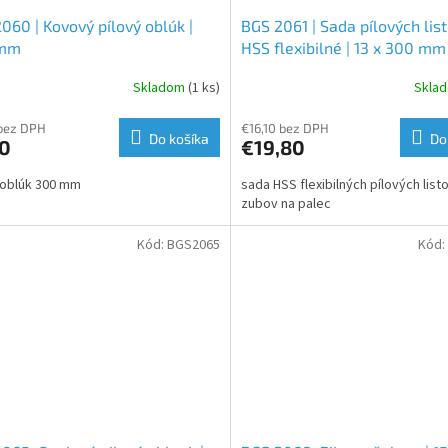
060 | Kovový pílový oblúk |
BGS 2061 | Sada pílových list
 mm
HSS flexibilné | 13 x 300 mm 
dielna
Skladom
(1 ks)
Skla
bez DPH
€16,10 bez DPH
Do košíka
Do
10
€19,80
 oblúk 300 mm
sada HSS flexibilných pílových list
zubov na palec
Kód:
BGS2065
Kód: