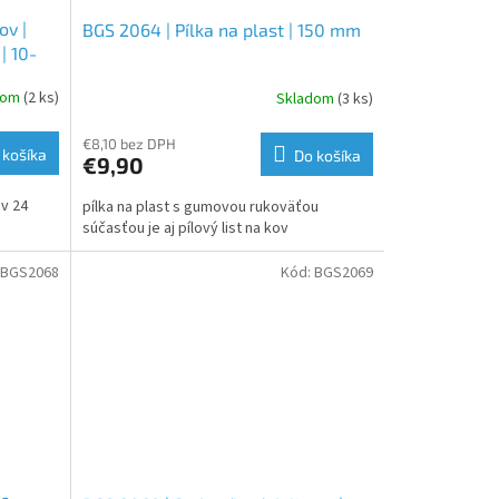
ov |
BGS 2064 | Pílka na plast | 150 mm
| 10-
dom
(2 ks)
Skladom
(3 ks)
€8,10 bez DPH
 košíka
Do košíka
€9,90
ov 24
pílka na plast s gumovou rukoväťou
súčasťou je aj pílový list na kov
BGS2068
Kód:
BGS2069