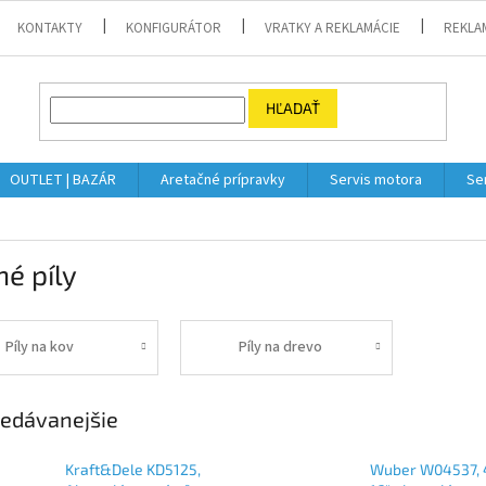
KONTAKTY
KONFIGURÁTOR
VRATKY A REKLAMÁCIE
REKLA
HĽADAŤ
OUTLET | BAZÁR
Aretačné prípravky
Servis motora
Se
é píly
Píly na kov
Píly na drevo
edávanejšie
Kraft&Dele KD5125,
Wuber W04537,