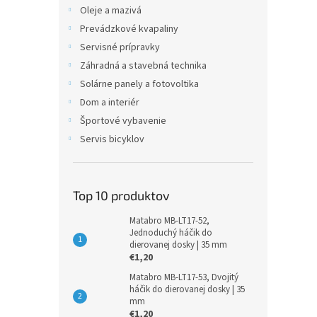
Oleje a mazivá
Prevádzkové kvapaliny
Servisné prípravky
Záhradná a stavebná technika
Solárne panely a fotovoltika
Dom a interiér
Športové vybavenie
Servis bicyklov
Top 10 produktov
Matabro MB-LT17-52,
Jednoduchý háčik do
dierovanej dosky | 35 mm
€1,20
Matabro MB-LT17-53, Dvojitý
háčik do dierovanej dosky | 35
mm
€1,20