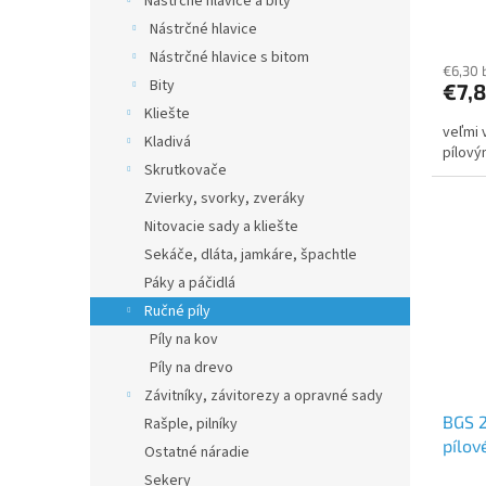
Nástrčné hlavice a bity
Nástrčné hlavice
Nástrčné hlavice s bitom
€6,30 
Bity
€7,
Kliešte
veľmi 
Kladivá
pílový
Skrutkovače
Zvierky, svorky, zveráky
Nitovacie sady a kliešte
Sekáče, dláta, jamkáre, špachtle
Páky a páčidlá
Ručné píly
Píly na kov
Píly na drevo
Závitníky, závitorezy a opravné sady
BGS 2
Rašple, pilníky
pílov
Ostatné náradie
Sekery