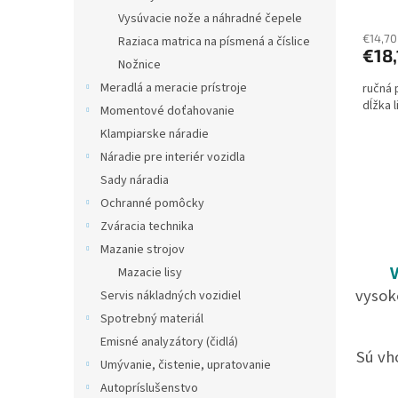
Vysúvacie nože a náhradné čepele
€14,70
Raziaca matrica na písmená a číslice
€18,
Nožnice
Meradlá a meracie prístroje
ručná 
dĺžka 
Momentové doťahovanie
Klampiarske náradie
Náradie pre interiér vozidla
Sady náradia
Ochranné pomôcky
Zváracia technika
Mazanie strojov
V
Mazacie lisy
vysok
Servis nákladných vozidiel
Spotrebný materiál
Emisné analyzátory (čidlá)
Sú vh
Umývanie, čistenie, upratovanie
Autopríslušenstvo