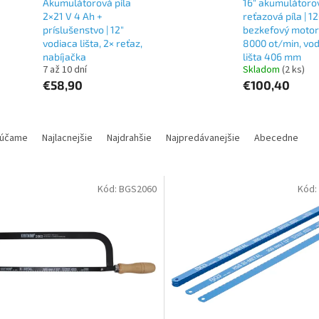
Akumulátorová píla
16" akumulátoro
2×21 V 4 Ah +
reťazová píla | 
príslušenstvo | 12"
bezkefový motor
vodiaca lišta, 2× reťaz,
8000 ot/min, vo
nabíjačka
lišta 406 mm
7 až 10 dní
Skladom
(2 ks)
€58,90
€100,40
účame
Najlacnejšie
Najdrahšie
Najpredávanejšie
Abecedne
Kód:
BGS2060
Kód: