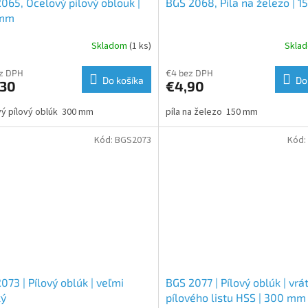
065, Ocelový pilový oblouk |
BGS 2068, Pila na železo | 
 mm
Skladom
(1 ks)
Skla
ez DPH
€4 bez DPH
Do košíka
Do
,30
€4,90
ý pílový oblúk 300 mm
píla na železo 150 mm
Kód:
BGS2073
Kód:
073 | Pílový oblúk | veľmi
BGS 2077 | Pílový oblúk | vrá
ký
pílového listu HSS | 300 mm