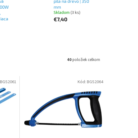
vá
píla na drevo | 350
1200W
mm
Skladom
(3 ks)
,
diaca
€7,40
40
položiek celkom
BGS2061
Kód:
BGS2064