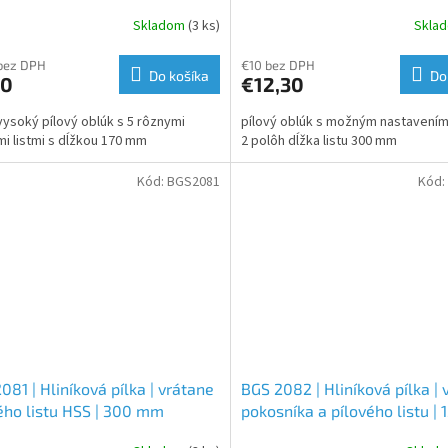
Skladom
(3 ks)
Skla
bez DPH
€10 bez DPH
Do košíka
Do
80
€12,30
vysoký pílový oblúk s 5 rôznymi
pílový oblúk s možným nastavením 
mi listmi s dĺžkou 170 mm
2 polôh dĺžka listu 300 mm
Kód:
BGS2081
Kód:
081 | Hliníková pílka | vrátane
BGS 2082 | Hliníková pílka | v
ého listu HSS | 300 mm
pokosníka a pílového listu |