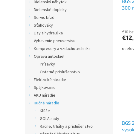
BGS 2
Dielenský nábytok
300
Dielenské doplnky
Servis bŕzd
Sťahováky
€10 b
Lisy a hydraulika
€12
Vybavenie pneuservisu
Kompresory a vzduchotechnika
oceľov
Oprava autoskiel
Prísavky
Ostatné príslušenstvo
Elektrické náradie
Spájkovanie
AKU náradie
Ručné náradie
Kľúče
GOLA sady
BGS 2
Račne, trháky a príslušenstvo
vyso