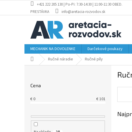
Prejsť
+421 222 205 130 | Po-Pi: 7:30-14:30 | 11:00-11:30 OBED.
na
PRESTÁVKA
info@aretacia-rozvodov.sk
obsah
MECHANIK NA DOVOLENKE
Darčekové poukazy
Domov
Ručné náradie
Ručné píly
B
Ručn
o
č
Cena
n
ý
€
0
€
101
p
a
Najpr
n
e
l
Na sklade
28