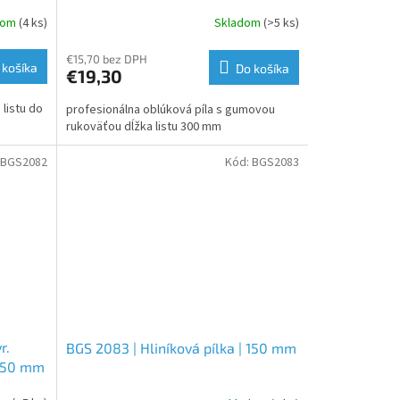
listu HSS | 300 mm
dom
(4 ks)
Skladom
(>5 ks)
€15,70 bez DPH
 košíka
Do košíka
€19,30
listu do
profesionálna oblúková píla s gumovou
rukoväťou dĺžka listu 300 mm
BGS2082
Kód:
BGS2083
r.
BGS 2083 | Hliníková pílka | 150 mm
 150 mm