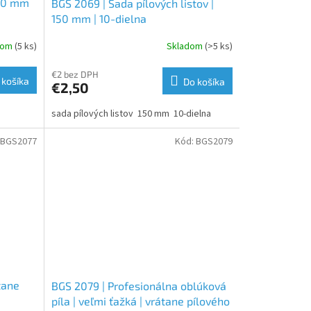
150 mm
BGS 2069 | Sada pílových listov |
150 mm | 10-dielna
dom
(5 ks)
Skladom
(>5 ks)
€2 bez DPH
 košíka
Do košíka
€2,50
sada pílových listov 150 mm 10-dielna
BGS2077
Kód:
BGS2079
tane
BGS 2079 | Profesionálna oblúková
píla | veľmi ťažká | vrátane pílového