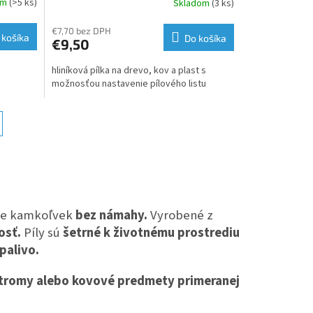
om
(>5 ks)
Skladom
(3 ks)
€7,70 bez DPH
 košíka
Do košíka
€9,50
hliníková pílka na drevo, kov a plast s
možnosťou nastavenie pílového listu
ete kamkoľvek
bez námahy.
Vyrobené z
osť.
Píly sú
šetrné k životnému prostrediu
palivo.
stromy alebo kovové predmety primeranej