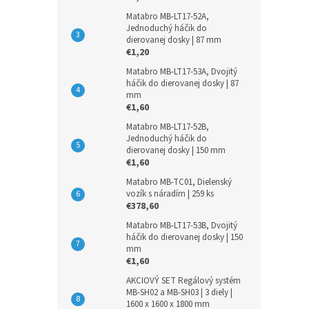
Matabro MB-LT17-52A,
Jednoduchý háčik do
dierovanej dosky | 87 mm
€1,20
Matabro MB-LT17-53A, Dvojitý
háčik do dierovanej dosky | 87
mm
€1,60
Matabro MB-LT17-52B,
Jednoduchý háčik do
dierovanej dosky | 150 mm
€1,60
Matabro MB-TC01, Dielenský
vozík s náradím | 259 ks
€378,60
Matabro MB-LT17-53B, Dvojitý
háčik do dierovanej dosky | 150
mm
€1,60
AKCIOVÝ SET Regálový systém
MB-SH02 a MB-SH03 | 3 diely |
1600 x 1600 x 1800 mm