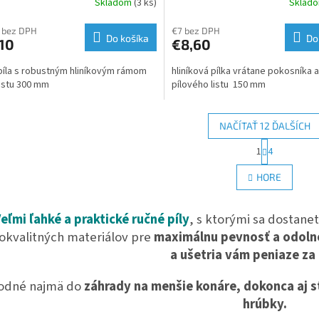
Skladom
(3 ks)
Sklad
 bez DPH
€7 bez DPH
Do košíka
Do
10
€8,60
píla s robustným hliníkovým rámom
hliníková pílka vrátane pokosníka a
listu 300 mm
pílového listu 150 mm
NAČÍTAŤ 12 ĎALŠÍCH
S
1
4
O
t
r
v
HORE
á
l
n
á
k
d
eľmi ľahké a praktické ručné píly
, s ktorými sa dostan
o
a
v
okvalitných materiálov pre
maximálnu pevnosť a odoln
c
a
i
a ušetria vám peniaze za 
n
e
i
e
p
odné najmä do
záhrady na menšie konáre, dokonca aj 
r
hrúbky.
v