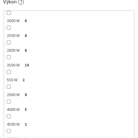
Výkon
?
3000 W
6
2500 W
6
2800 W
6
3500 W
14
550 W
2
2000 W
8
4000 W
5
4500 W
2