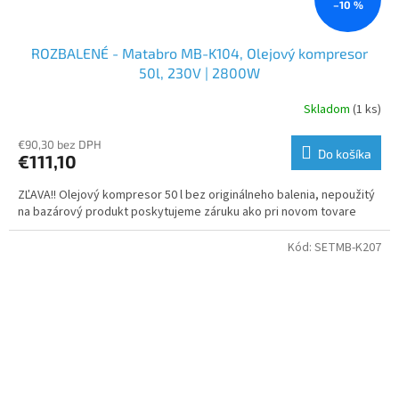
–10 %
ROZBALENÉ - Matabro MB-K104, Olejový kompresor
50l, 230V | 2800W
Skladom
(1 ks)
€90,30 bez DPH
Do košíka
€111,10
ZĽAVA!! Olejový kompresor 50 l bez originálneho balenia, nepoužitý
na bazárový produkt poskytujeme záruku ako pri novom tovare
Kód:
SETMB-K207