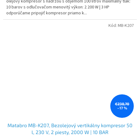
olejový kompresor s nádržou s objemom 100 litrov maximálny tlak:
10 barov s odlučovačom menovitý výkon: 2 200 W | 3 HP
odporúčame pripojiť kompresor priamo k...
Kód:
MB-K207
€238,70
–17 %
Matabro MB-K207, Bezolejový vertikálny kompresor 50
l, 230 V, 2 piesty, 2000 W | 10 BAR