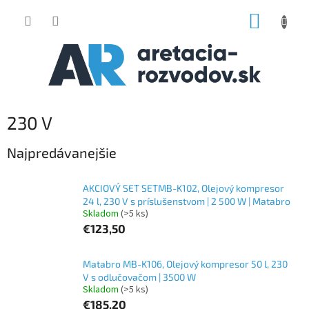
Prejsť
NÁKUP
na
obsah
KOŠÍK
230 V
Najpredávanejšie
AKCIOVÝ SET SETMB-K102, Olejový kompresor
24 l, 230 V s príslušenstvom | 2 500 W | Matabro
Skladom
(>5 ks)
€123,50
Matabro MB-K106, Olejový kompresor 50 l, 230
V s odlučovačom | 3500 W
Skladom
(>5 ks)
€185,20