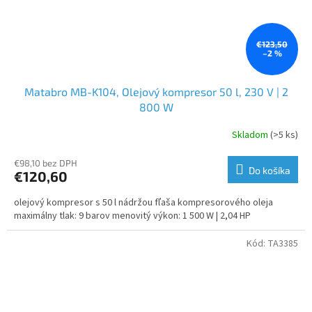
€123,50
–2 %
Matabro MB-K104, Olejový kompresor 50 l, 230 V | 2
800 W
Skladom
(>5 ks)
€98,10 bez DPH
Do košíka
€120,60
olejový kompresor s 50 l nádržou fľaša kompresorového oleja
maximálny tlak: 9 barov menovitý výkon: 1 500 W | 2,04 HP
Kód:
TA3385