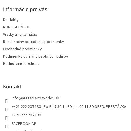
p
ä
Informácie pre vás
t
Kontakty
i
KONFIGURÁTOR
e
Vratky a reklamácie
Reklamačný poriadok a podmienky
Obchodné podmienky
Podmienky ochrany osobných údajov
Hodnotenie obchodu
Kontakt
info
@
aretacia-rozvodov.sk
+421 222 205 130 | Po-Pi: 7:30-14:30 | 11:00-11:30 OBED. PRESTÁVKA
+421 222 205 130
FACEBOOK AP