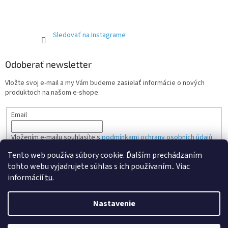
Sledovať na Instagrame
Odoberať newsletter
Vložte svoj e-mail a my Vám budeme zasielať informácie o nových
produktoch na našom e-shope.
Email
Vložením e-mailu souhlasíte s
podmínkami ochrany osobních údajů
Tento web používa súbory cookie. Ďalším prechádzaním
PRIHLÁSIŤ SA
tohto webu vyjadrujete súhlas s ich používaním.. Viac
informácií
tu
.
Nastavenie
Vytvoril Shoptet Premium