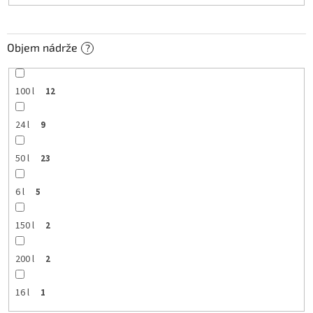
Objem nádrže
?
100 l
12
24 l
9
50 l
23
6 l
5
150 l
2
200 l
2
16 l
1