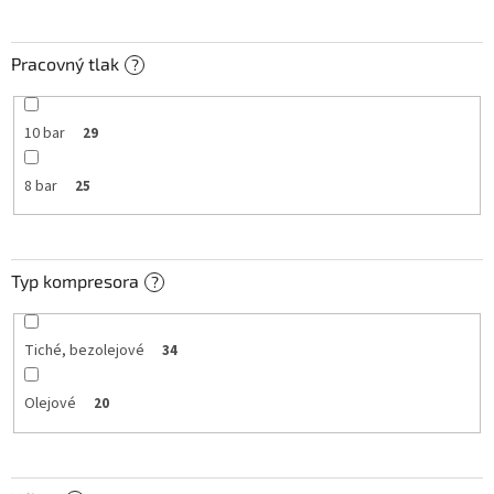
Pracovný tlak
?
10 bar
29
8 bar
25
Typ kompresora
?
Tiché, bezolejové
34
Olejové
20