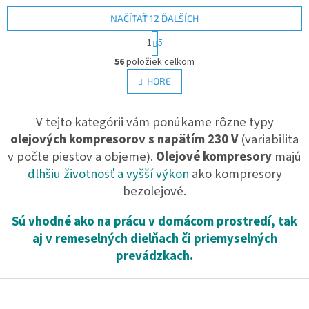
NAČÍTAŤ 12 ĎALŠÍCH
S
1
5
t
O
r
56
položiek celkom
v
á
l
HORE
n
á
k
d
o
v
V tejto kategórii vám ponúkame rôzne typy
a
a
c
olejových kompresorov s napätím 230 V
(variabilita
n
i
i
v počte piestov a objeme).
Olejové kompresory
majú
e
e
dlhšiu životnosť a vyšší výkon
ako kompresory
p
r
bezolejové.
v
k
Sú vhodné ako na prácu v domácom prostredí, tak
y
aj v remeselných dielňach či priemyselných
v
ý
prevádzkach.
p
i
Z
s
á
u