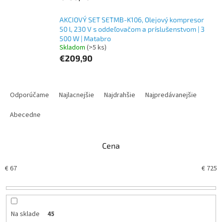
AKCIOVÝ SET SETMB-K106, Olejový kompresor
50 l, 230 V s oddeľovačom a príslušenstvom | 3
500 W | Matabro
Skladom
(>5 ks)
€209,90
R
a
Odporúčame
Najlacnejšie
Najdrahšie
Najpredávanejšie
d
e
Abecedne
n
i
Cena
e
p
€
67
€
725
r
o
d
u
k
Na sklade
45