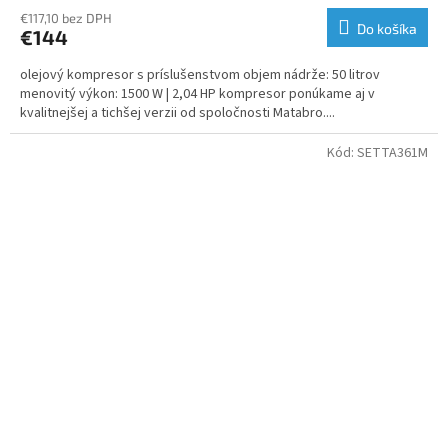
€117,10 bez DPH
Do košíka
€144
olejový kompresor s príslušenstvom objem nádrže: 50 litrov
menovitý výkon: 1500 W | 2,04 HP kompresor ponúkame aj v
kvalitnejšej a tichšej verzii od spoločnosti Matabro....
Kód:
SETTA361M