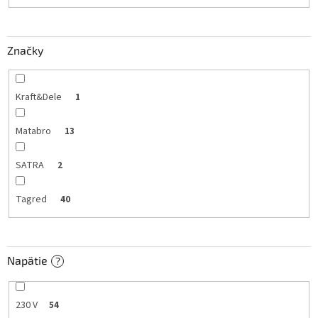
t
o
v
Značky
Kraft&Dele
1
Matabro
13
SATRA
2
Tagred
40
Napätie
?
230 V
54