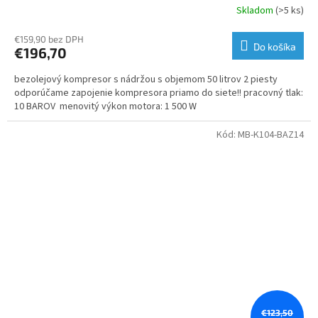
Skladom
(>5 ks)
€159,90 bez DPH
Do košíka
€196,70
bezolejový kompresor s nádržou s objemom 50 litrov 2 piesty
odporúčame zapojenie kompresora priamo do siete!! pracovný tlak:
10 BAROV menovitý výkon motora: 1 500 W
Kód:
MB-K104-BAZ14
€123,50