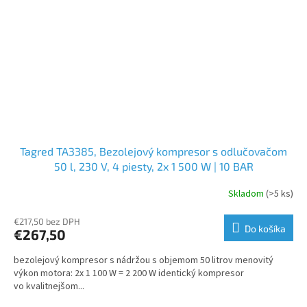
Tagred TA3385, Bezolejový kompresor s odlučovačom
50 l, 230 V, 4 piesty, 2x 1 500 W | 10 BAR
Skladom
(>5 ks)
€217,50 bez DPH
Do košíka
€267,50
bezolejový kompresor s nádržou s objemom 50 litrov menovitý
výkon motora: 2x 1 100 W = 2 200 W identický kompresor
vo kvalitnejšom...