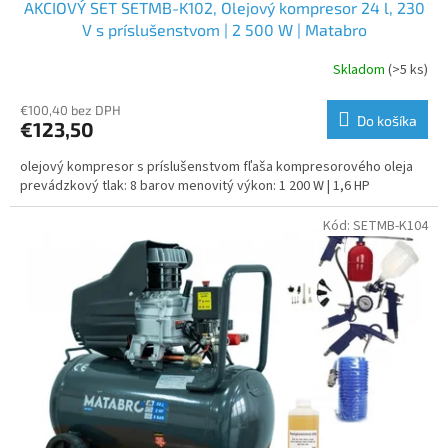
AKCIOVÝ SET SETMB-K102, Olejový kompresor 24 l, 230
V s príslušenstvom | 2 500 W | Matabro
Skladom
(>5 ks)
€100,40 bez DPH
Do košíka
€123,50
olejový kompresor s príslušenstvom fľaša kompresorového oleja
prevádzkový tlak: 8 barov menovitý výkon: 1 200 W | 1,6 HP
Kód:
SETMB-K104