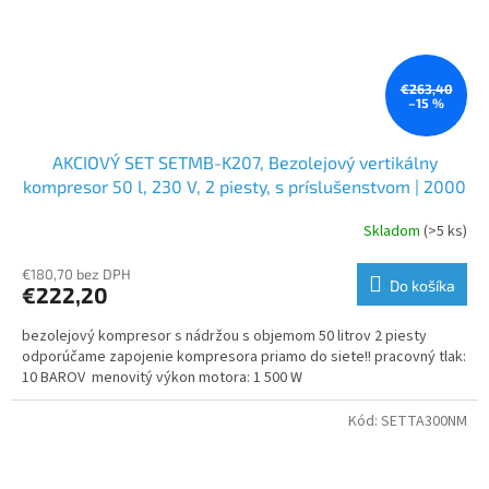
€263,40
–15 %
AKCIOVÝ SET SETMB-K207, Bezolejový vertikálny
kompresor 50 l, 230 V, 2 piesty, s príslušenstvom | 2000
W | 10 BAR | Matabro
Skladom
(>5 ks)
€180,70 bez DPH
Do košíka
€222,20
bezolejový kompresor s nádržou s objemom 50 litrov 2 piesty
odporúčame zapojenie kompresora priamo do siete!! pracovný tlak:
10 BAROV menovitý výkon motora: 1 500 W
Kód:
SETTA300NM