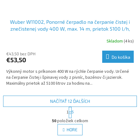
Wuber W11002, Ponorné čerpadlo na čerpanie čistej i
znečistenej vody 400 W, max. 14 m, prietok 5100 l/h,
IPX8
Skladom
(4 ks)
€43,50 bez DPH
Do košíka
€53,50
Výkonný motor s príkonom 400 W na rýchle čerpanie vody. Určené
na čerpanie čistej i špinavej vody z pivníc, bazénov či jazierok.
Maximálny prietok až 5100 litrov za hodinu na...
NAČÍTAŤ 12 ĎALŠÍCH
S
1
5
t
O
r
50
položiek celkom
v
á
l
HORE
n
á
k