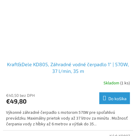
Kraft&Dele KD805, Záhradné vodné čerpadlo 1" | 570W,
37 l/min, 35 m
Skladom
(1 ks)
€40,50 bez DPH
Do košíka
€49,80
Výkonné záhradné čerpadlo s motorom 570W pre spoľahlivú
prevádzku. Maximálny prietok vody až 37 litrov za minútu . Možnosť
čerpania vody z hĺbky až 6 metrov a výtlak do 35...