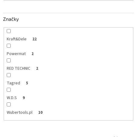
o
v
Značky
Kraft&Dele
22
Powermat
2
RED TECHNIC
2
Tagred
5
W.D.S
9
Wubertools.pl
10
V