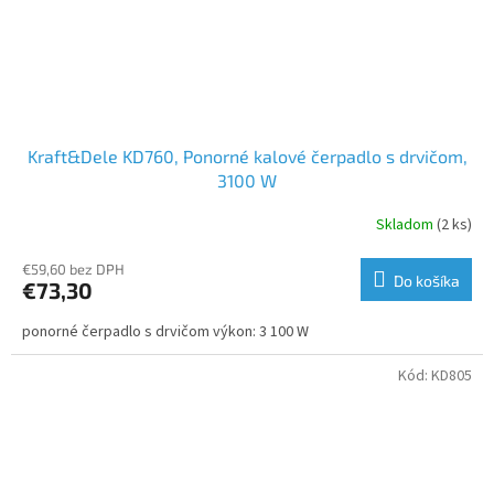
Kraft&Dele KD760, Ponorné kalové čerpadlo s drvičom,
3100 W
Skladom
(2 ks)
€59,60 bez DPH
Do košíka
€73,30
ponorné čerpadlo s drvičom výkon: 3 100 W
Kód:
KD805