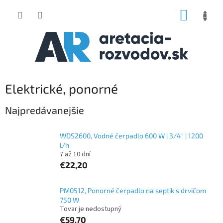
Prejsť
NÁKUP
na
obsah
KOŠÍK
Elektrické, ponorné
Najpredávanejšie
WDS2600, Vodné čerpadlo 600 W | 3/4" | 1200
l/h
7 až 10 dní
€22,20
PM0512, Ponorné čerpadlo na septik s drvičom
750 W
Tovar je nedostupný
€59,70