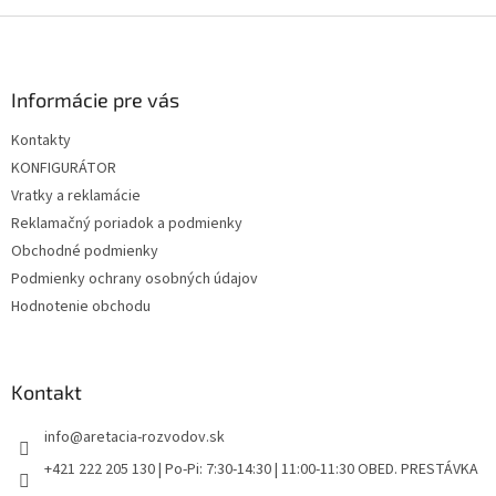
d
o
v
Z
a
a
c
á
n
i
p
i
e
ä
Informácie pre vás
e
p
t
r
Kontakty
i
v
KONFIGURÁTOR
e
k
y
Vratky a reklamácie
v
Reklamačný poriadok a podmienky
ý
Obchodné podmienky
p
i
Podmienky ochrany osobných údajov
s
Hodnotenie obchodu
u
Kontakt
info
@
aretacia-rozvodov.sk
+421 222 205 130 | Po-Pi: 7:30-14:30 | 11:00-11:30 OBED. PRESTÁVKA