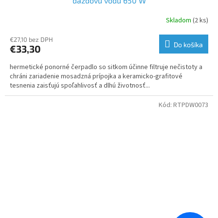
dažďovú vodu 650 W
Skladom
(2 ks)
€27,10 bez DPH
Do košíka
€33,30
hermetické ponorné čerpadlo so sitkom účinne filtruje nečistoty a
chráni zariadenie mosadzná prípojka a keramicko-grafitové
tesnenia zaisťujú spoľahlivosť a dlhú životnosť...
Kód:
RTPDW0073