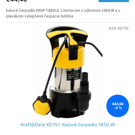
kalové čerpadlo KRAFT&DELE s motorom s výkonom 1650 W a s
plavákom vylepšená čerpacia turbína
Kód:
KD741
€61,30
–9 %
Kraft&Dele KD741, Kalové čerpadlo 1850 W