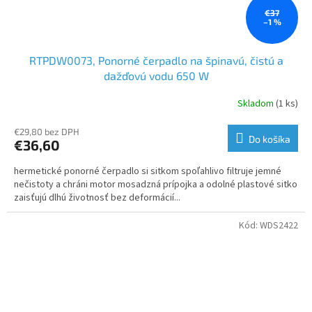
€37
–1 %
RTPDW0073, Ponorné čerpadlo na špinavú, čistú a
dažďovú vodu 650 W
Skladom
(1 ks)
€29,80 bez DPH
Do košíka
€36,60
hermetické ponorné čerpadlo si sitkom spoľahlivo filtruje jemné
nečistoty a chráni motor mosadzná prípojka a odolné plastové sitko
zaisťujú dlhú životnosť bez deformácií...
Kód:
WDS2422