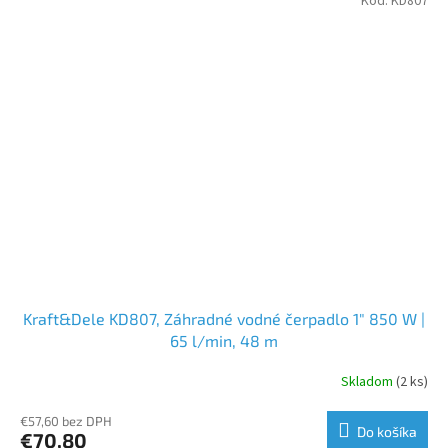
Kód:
KD807
Kraft&Dele KD807, Záhradné vodné čerpadlo 1" 850 W |
65 l/min, 48 m
Skladom
(2 ks)
€57,60 bez DPH
Do košíka
€70,80