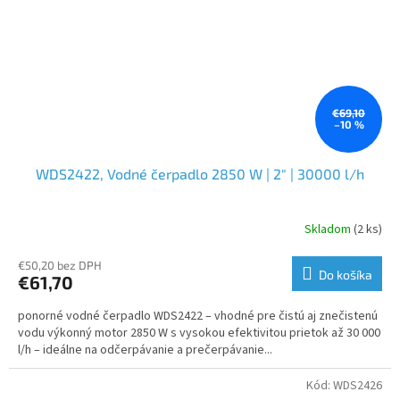
€69,10
–10 %
WDS2422, Vodné čerpadlo 2850 W | 2" | 30000 l/h
Skladom
(2 ks)
€50,20 bez DPH
Do košíka
€61,70
ponorné vodné čerpadlo WDS2422 – vhodné pre čistú aj znečistenú
vodu výkonný motor 2850 W s vysokou efektivitou prietok až 30 000
l/h – ideálne na odčerpávanie a prečerpávanie...
Kód:
WDS2426