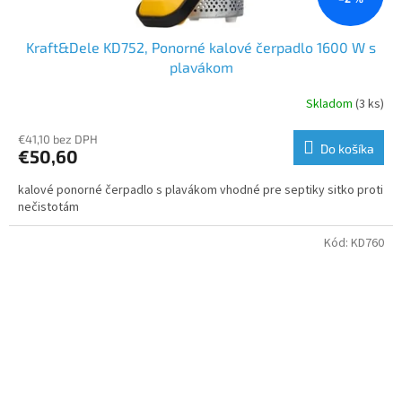
Kraft&Dele KD752, Ponorné kalové čerpadlo 1600 W s
plavákom
Skladom
(3 ks)
€41,10 bez DPH
Do košíka
€50,60
kalové ponorné čerpadlo s plavákom vhodné pre septiky sitko proti
nečistotám
Kód:
KD760