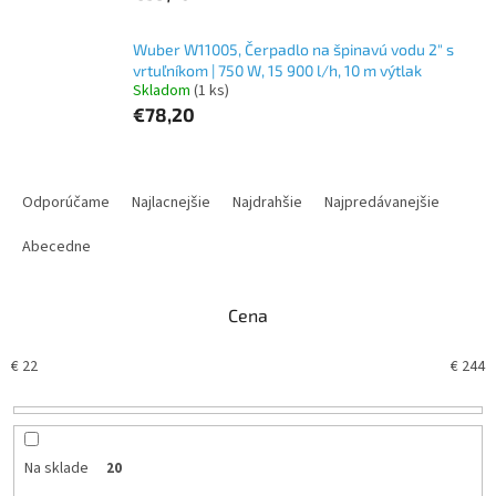
Wuber W11005, Čerpadlo na špinavú vodu 2" s
vrtuľníkom | 750 W, 15 900 l/h, 10 m výtlak
Skladom
(1 ks)
€78,20
R
a
Odporúčame
Najlacnejšie
Najdrahšie
Najpredávanejšie
d
e
Abecedne
n
i
Cena
e
p
€
22
€
244
r
o
d
u
k
Na sklade
20
t