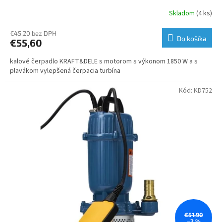
Skladom
(4 ks)
€45,20 bez DPH
Do košíka
€55,60
kalové čerpadlo KRAFT&DELE s motorom s výkonom 1850 W a s
plavákom vylepšená čerpacia turbína
Kód:
KD752
€51,90
–2 %