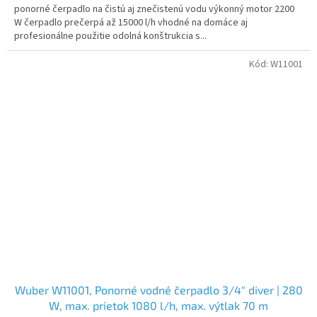
ponorné čerpadlo na čistú aj znečistenú vodu výkonný motor 2200
W čerpadlo prečerpá až 15000 l/h vhodné na domáce aj
profesionálne použitie odolná konštrukcia s...
Kód:
W11001
Wuber W11001, Ponorné vodné čerpadlo 3/4" diver | 280
W, max. prietok 1080 l/h, max. výtlak 70 m