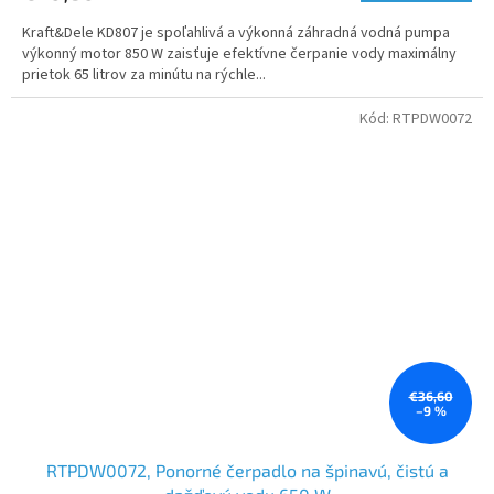
Kraft&Dele KD807 je spoľahlivá a výkonná záhradná vodná pumpa
výkonný motor 850 W zaisťuje efektívne čerpanie vody maximálny
prietok 65 litrov za minútu na rýchle...
Kód:
RTPDW0072
€36,60
–9 %
RTPDW0072, Ponorné čerpadlo na špinavú, čistú a