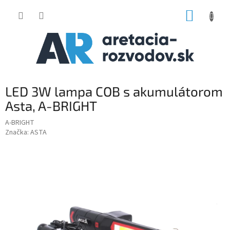
Prejsť
NÁKUP
na
obsah
KOŠÍK
LED 3W lampa COB s akumulátorom
Asta, A-BRIGHT
A-BRIGHT
Značka:
ASTA