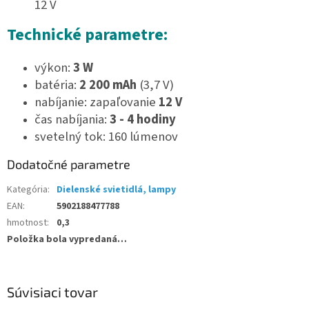
12 V
Technické parametre:
výkon:
3 W
batéria:
2 200 mAh
(3,7 V)
nabíjanie: zapaľovanie
12 V
čas nabíjania:
3 - 4 hodiny
svetelný tok: 160 lúmenov
Dodatočné parametre
Kategória
:
Dielenské svietidlá, lampy
EAN
:
5902188477788
hmotnost
:
0,3
Položka bola vypredaná…
Súvisiaci tovar