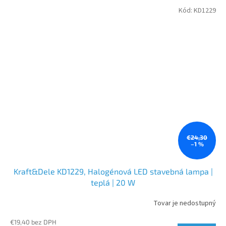
Kód:
KD1229
€24,30
–1 %
Kraft&Dele KD1229, Halogénová LED stavebná lampa |
teplá | 20 W
Tovar je nedostupný
€19,40 bez DPH