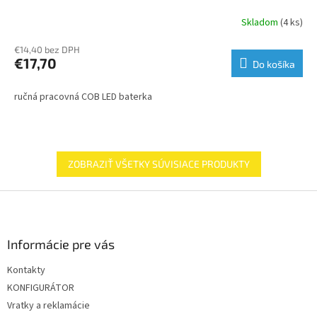
Skladom
(4 ks)
€14,40 bez DPH
€17,70
Do košíka
ručná pracovná COB LED baterka
ZOBRAZIŤ VŠETKY SÚVISIACE PRODUKTY
Z
á
p
ä
Informácie pre vás
t
Kontakty
i
KONFIGURÁTOR
e
Vratky a reklamácie