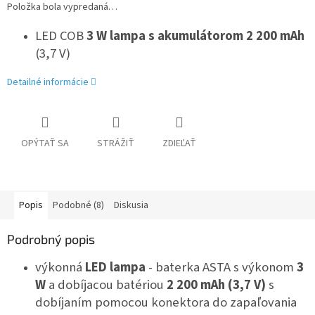
Položka bola vypredaná…
LED COB
3 W lampa s akumulátorom 2 200 mAh
(3,7 V)
Detailné informácie
OPÝTAŤ SA
STRÁŽIŤ
ZDIEĽAŤ
Popis
Podobné (8)
Diskusia
Podrobný popis
výkonná
LED lampa
- baterka ASTA s výkonom
3
W
a dobíjacou batériou
2 200 mAh (3,7 V)
s
dobíjaním pomocou konektora do zapaľovania