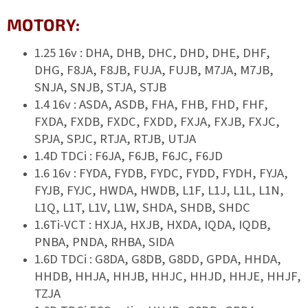
MOTORY:
1.25 16v : DHA, DHB, DHC, DHD, DHE, DHF,
DHG, F8JA, F8JB, FUJA, FUJB, M7JA, M7JB,
SNJA, SNJB, STJA, STJB
1.4 16v : ASDA, ASDB, FHA, FHB, FHD, FHF,
FXDA, FXDB, FXDC, FXDD, FXJA, FXJB, FXJC,
SPJA, SPJC, RTJA, RTJB, UTJA
1.4D TDCi : F6JA, F6JB, F6JC, F6JD
1.6 16v : FYDA, FYDB, FYDC, FYDD, FYDH, FYJA,
FYJB, FYJC, HWDA, HWDB, L1F, L1J, L1L, L1N,
L1Q, L1T, L1V, L1W, SHDA, SHDB, SHDC
1.6Ti-VCT : HXJA, HXJB, HXDA, IQDA, IQDB,
PNBA, PNDA, RHBA, SIDA
1.6D TDCi : G8DA, G8DB, G8DD, GPDA, HHDA,
HHDB, HHJA, HHJB, HHJC, HHJD, HHJE, HHJF,
TZJA