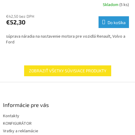
Skladom
(5 ks)
€42,50 bez DPH
€52,30
Do košíka
súprava náradia na nastavenie motora pre vozidlá Renault, Volvo a
Ford
ZOBRAZIŤ VŠETKY SÚVISIACE PRODUKTY
Z
á
p
ä
Informácie pre vás
t
Kontakty
i
KONFIGURÁTOR
e
Vratky a reklamácie