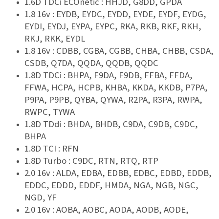
1.6D TDCi ECOnetic : HHJD, G8DD, GPDA
1.8 16v : EYDB, EYDC, EYDD, EYDE, EYDF, EYDG,
EYDI, EYDJ, EYPA, EYPC, RKA, RKB, RKF, RKH,
RKJ, RKK, EYDL
1.8 16v : CDBB, CGBA, CGBB, CHBA, CHBB, CSDA,
CSDB, Q7DA, QQDA, QQDB, QQDC
1.8D TDCi : BHPA, F9DA, F9DB, FFBA, FFDA,
FFWA, HCPA, HCPB, KHBA, KKDA, KKDB, P7PA,
P9PA, P9PB, QYBA, QYWA, R2PA, R3PA, RWPA,
RWPC, TYWA
1.8D TDdi : BHDA, BHDB, C9DA, C9DB, C9DC,
BHPA
1.8D TCI : RFN
1.8D Turbo : C9DC, RTN, RTQ, RTP
2.0 16v : ALDA, EDBA, EDBB, EDBC, EDBD, EDDB,
EDDC, EDDD, EDDF, HMDA, NGA, NGB, NGC,
NGD, YF
2.0 16v : AOBA, AOBC, AODA, AODB, AODE,