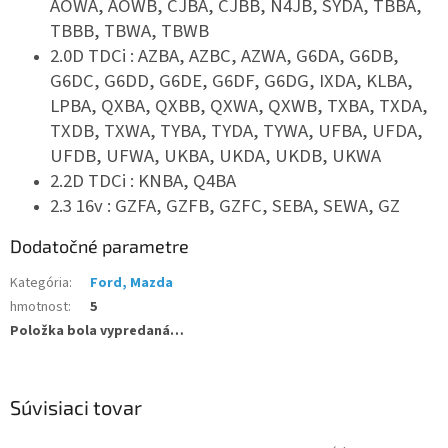
AOWA, AOWB, CJBA, CJBB, N4JB, SYDA, TBBA,
TBBB, TBWA, TBWB
2.0D TDCi : AZBA, AZBC, AZWA, G6DA, G6DB,
G6DC, G6DD, G6DE, G6DF, G6DG, IXDA, KLBA,
LPBA, QXBA, QXBB, QXWA, QXWB, TXBA, TXDA,
TXDB, TXWA, TYBA, TYDA, TYWA, UFBA, UFDA,
UFDB, UFWA, UKBA, UKDA, UKDB, UKWA
2.2D TDCi : KNBA, Q4BA
2.3 16v : GZFA, GZFB, GZFC, SEBA, SEWA, GZ
Dodatočné parametre
Kategória
:
Ford, Mazda
hmotnost
:
5
Položka bola vypredaná…
Súvisiaci tovar