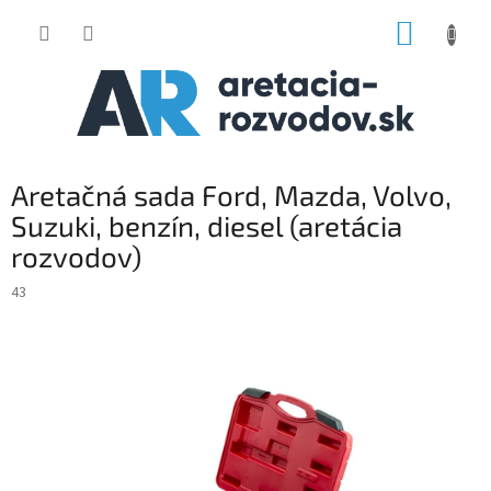
Prejsť
NÁKUP
na
obsah
KOŠÍK
Aretačná sada Ford, Mazda, Volvo,
Suzuki, benzín, diesel (aretácia
rozvodov)
43