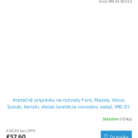
Kód:
MB-01-B1510
Aretačné prípravky na rozvody Ford, Mazda, Volvo,
Suzuki, benzín, diesel (aretácia rozvodov, sada), MB-01-
B1510
Skladom
(>5 ks)
€46,80 bez DPH
€57,60
Do košíka