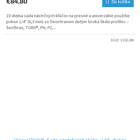
€84,80
Do košíka
23-dielna sada nástrčných kľúčov na presné a univerzálne použitie
pohon 1/4" (6,3 mm) so štvorhranom dutým široká škála profilov –
šesťhran, TORX®, PH, PZ,...
Kód:
V2414N
Vigor V2414N, Sada nástrčných kľúčov | 46-dielna