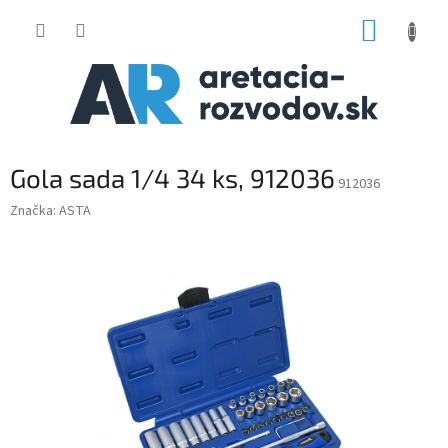
Prejsť
NÁKUP
na
obsah
KOŠÍK
Gola sada 1/4 34 ks, 912036
912036
Značka:
ASTA