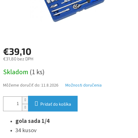
€39,10
€31,80 bez DPH
Jednotková
Skladom
(1 ks)
cena:
Môžeme doručiť do:
11.8.2026
Možnosti doručenia
Pridať do košíka
gola sada 1/4
34 kusov