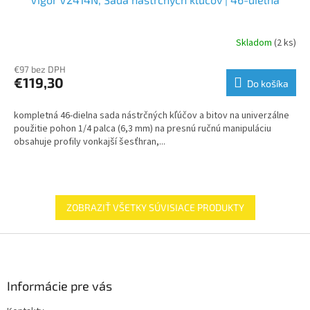
Skladom
(2 ks)
€97 bez DPH
€119,30
Do košíka
kompletná 46-dielna sada nástrčných kľúčov a bitov na univerzálne
použitie pohon 1/4 palca (6,3 mm) na presnú ručnú manipuláciu
obsahuje profily vonkajší šesťhran,...
ZOBRAZIŤ VŠETKY SÚVISIACE PRODUKTY
Z
á
p
ä
Informácie pre vás
t