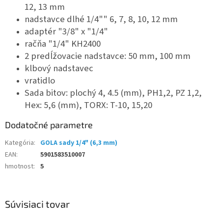
12, 13 mm
nadstavce dlhé 1/4"" 6, 7, 8, 10, 12 mm
adaptér "3/8" x "1/4"
račňa "1/4" KH2400
2 predĺžovacie nadstavce: 50 mm, 100 mm
klbový nadstavec
vratidlo
Sada bitov: plochý 4, 4.5 (mm), PH1,2, PZ 1,2,
Hex: 5,6 (mm), TORX: T-10, 15,20
Dodatočné parametre
Kategória
:
GOLA sady 1/4" (6,3 mm)
EAN
:
5901583510007
hmotnost
:
5
Súvisiaci tovar