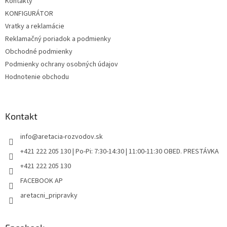
Kontakty
i
KONFIGURÁTOR
e
Vratky a reklamácie
Reklamačný poriadok a podmienky
Obchodné podmienky
Podmienky ochrany osobných údajov
Hodnotenie obchodu
Kontakt
info
@
aretacia-rozvodov.sk
+421 222 205 130 | Po-Pi: 7:30-14:30 | 11:00-11:30 OBED. PRESTÁVKA
+421 222 205 130
FACEBOOK AP
aretacni_pripravky