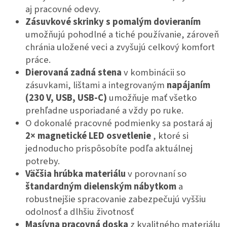
aj pracovné odevy.
Zásuvkové skrinky s pomalým dovieraním
umožňujú pohodlné a tiché používanie, zároveň
chránia uložené veci a zvyšujú celkový komfort
práce.
Dierovaná zadná stena
v kombinácii so
zásuvkami, lištami a integrovaným
napájaním
(230 V, USB, USB-C)
umožňuje mať všetko
prehľadne usporiadané a vždy po ruke.
O dokonalé pracovné podmienky sa postará aj
2× magnetické LED osvetlenie
, ktoré si
jednoducho prispôsobíte podľa aktuálnej
potreby.
Väčšia hrúbka materiálu
v porovnaní so
štandardným dielenským nábytkom
a
robustnejšie spracovanie zabezpečujú vyššiu
odolnosť a dlhšiu životnosť
Masívna pracovná doska
z kvalitného materiálu