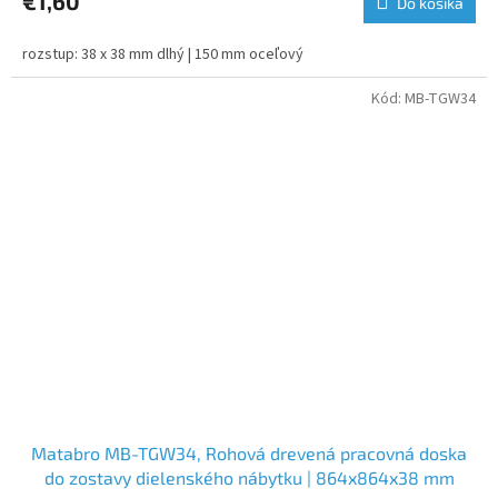
€1,60
Do košíka
rozstup: 38 x 38 mm dlhý | 150 mm oceľový
Kód:
MB-TGW34
Matabro MB-TGW34, Rohová drevená pracovná doska
do zostavy dielenského nábytku | 864x864x38 mm