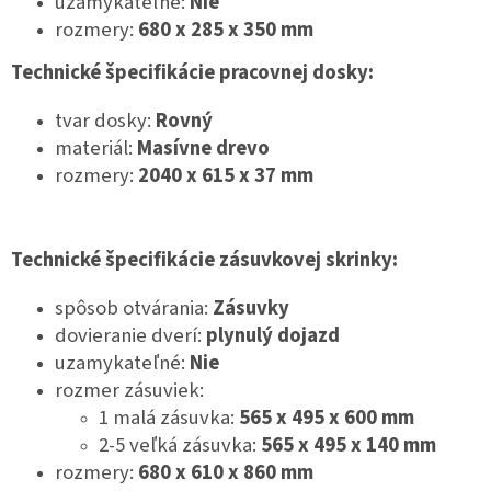
uzamykateľné:
Nie
rozmery:
680
x 285 x 350 mm
Technické špecifikácie pracovnej dosky:
tvar dosky:
Rovný
materiál:
Masívne drevo
rozmery:
2040 x 615 x 37 mm
Technické špecifikácie zásuvkovej skrinky:
spôsob otvárania:
Zásuvky
dovieranie dverí:
plynulý dojazd
uzamykateľné:
Nie
rozmer zásuviek:
1 malá zásuvka:
565 x 495 x 600 mm
2-5 veľká zásuvka:
565 x 495 x 140 mm
rozmery:
680 x 610 x 860 mm