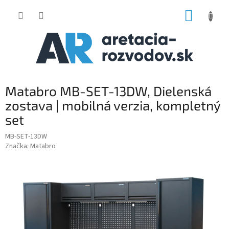
Prejsť
NÁKUP
na
obsah
KOŠÍK
Matabro MB-SET-13DW, Dielenská
zostava | mobilná verzia, kompletný
set
MB-SET-13DW
Značka:
Matabro