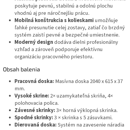
poskytuje pevnú, stabilnú a odolnú plochu
vhodnú aj pre náročnejšiu prácu.
Mobilná konštrukcia s kolieskami
umožňuje
ľahké presunutie celej zostavy, zatiaľ čo brzdný
systém zaistí pevné a bezpečné umiestnenie.
Moderný design
dodáva dielni profesionálny
vzhľad a zároveň podporuje efektívnu
organizáciu pracovného priestoru.
Obsah balenia
Pracovná doska:
Masívna doska 2040 x 615 x 37
mm.
Vysoké skrine:
2× uzamykateľná skriňa, 4×
polohovacia polica.
Závesné skrinky:
3× horná výklopná skrinka.
Spodné skrinky:
3 × skrinka s 5 zásuvkami.
Dierovaná doska:
Systém na zavesenie náradia