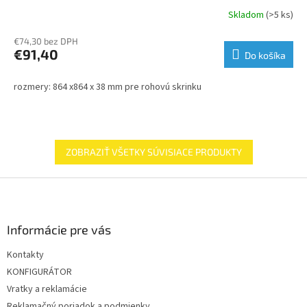
Skladom
(>5 ks)
€74,30 bez DPH
€91,40
Do košíka
rozmery: 864 x864 x 38 mm pre rohovú skrinku
ZOBRAZIŤ VŠETKY SÚVISIACE PRODUKTY
Z
á
p
ä
Informácie pre vás
t
Kontakty
i
KONFIGURÁTOR
e
Vratky a reklamácie
Reklamačný poriadok a podmienky