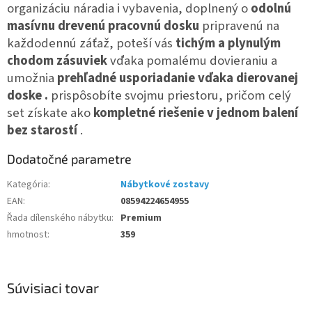
organizáciu náradia i vybavenia, doplnený o
odolnú
masívnu drevenú pracovnú dosku
pripravenú na
každodennú záťaž, poteší vás
tichým a plynulým
chodom zásuviek
vďaka pomalému dovieraniu a
umožnia
prehľadné usporiadanie vďaka dierovanej
doske
.
prispôsobíte svojmu priestoru, pričom celý
set získate ako
kompletné riešenie v jednom balení
bez starostí
.
Dodatočné parametre
Kategória
:
Nábytkové zostavy
EAN
:
08594224654955
Řada dílenského nábytku
:
Premium
hmotnost
:
359
Súvisiaci tovar