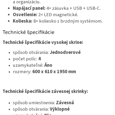
a organizáciu.
Napájací panel:
4× zásuvka + USB + USB-C.
Osvetlenie:
2× LED magnetické.
Kolieska:
8× koliesko s brzdným systémom.
Technické špecifikácie
Technické špecifikácie vysokej skrine:
spôsob otvárania:
Jednodverové
počet políc:
4
uzamykateľné:
Áno
rozmery:
600
x 610 x 1950
mm
Technické špecifikácie závesnej skrinky:
spôsob umiestnenia:
Závesná
spôsob otvárania:
Výklopné