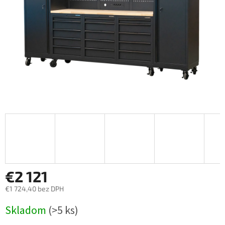
€2 121
€1 724,40 bez DPH
Jednotková
Skladom
(>5 ks)
cena: