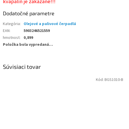
kvapalín je zakázané!!!
Dodatočné parametre
Kategória
:
Olejové a palivové čerpadlá
EAN
:
5903246521559
hmotnost
:
0,899
Položka bola vypredaná…
Súvisiaci tovar
Kód:
BGS1010-B