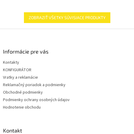
ZOBRAZIŤ VŠETKY SÚVISIACE PRODUKTY
Z
á
p
ä
Informácie pre vás
t
Kontakty
i
KONFIGURÁTOR
e
Vratky a reklamácie
Reklamačný poriadok a podmienky
Obchodné podmienky
Podmienky ochrany osobných údajov
Hodnotenie obchodu
Kontakt