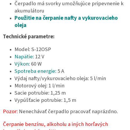
Čerpadlo má svorky umožňujúce pripevnenie k
akumulátoru
Použitie na čerpanie nafty a vykurovacieho
oleja
Technické parametre:
Model: S-12OSP
Napätie:
12 V
Výkon:
60 W
Spotreba energie:
5 A
Výdaj nafty/vykurovacieho oleja: 5 l/min
Motorový olej: 1 l/min
Sacie potrubie: 1,25 m
Vypúšťacie potrubie: 1,5 m
Pozor:
Nenechávať čerpadlo pracovať naprázdno.
Čerpanie benzínu, alkoholu a iných horľavých