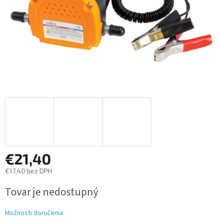
€21,40
€17,40 bez DPH
Jednotková
Tovar je nedostupný
cena:
Možnosti doručenia