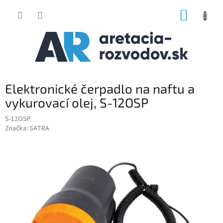
Prejsť
NÁKUP
na
obsah
KOŠÍK
Elektronické čerpadlo na naftu a
vykurovací olej, S-12OSP
S-12OSP
Značka:
SATRA