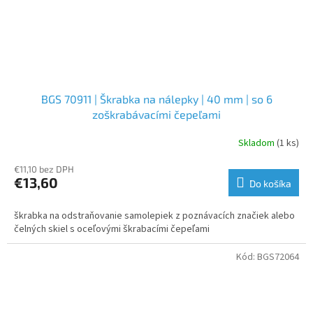
BGS 70911 | Škrabka na nálepky | 40 mm | so 6
zoškrabávacími čepeľami
Skladom
(1 ks)
€11,10 bez DPH
€13,60
Do košíka
škrabka na odstraňovanie samolepiek z poznávacích značiek alebo
čelných skiel s oceľovými škrabacími čepeľami
Kód:
BGS72064