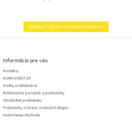
ZOBRAZIŤ VŠETKY SÚVISIACE PRODUKTY
Z
á
p
ä
Informácie pre vás
t
Kontakty
i
KONFIGURÁTOR
e
Vratky a reklamácie
Reklamačný poriadok a podmienky
Obchodné podmienky
Podmienky ochrany osobných údajov
Hodnotenie obchodu