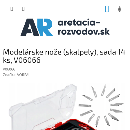
Prejsť
NÁKUP
na
obsah
KOŠÍK
Modelárske nože (skalpely), sada 14
ks, V06066
V06066
Značka:
VORFAL