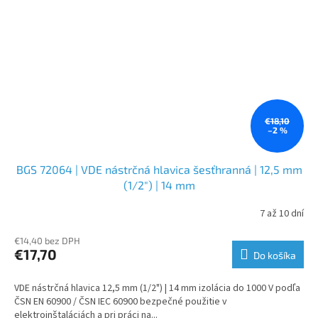
€18,10
–2 %
BGS 72064 | VDE nástrčná hlavica šesťhranná | 12,5 mm
(1/2") | 14 mm
7 až 10 dní
€14,40 bez DPH
€17,70
Do košíka
VDE nástrčná hlavica 12,5 mm (1/2") | 14 mm izolácia do 1000 V podľa
ČSN EN 60900 / ČSN IEC 60900 bezpečné použitie v
elektroinštaláciách a pri práci na...