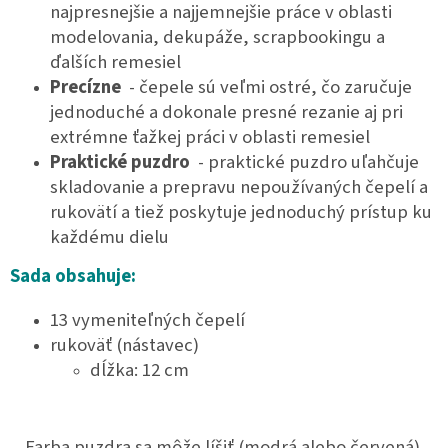
najpresnejšie a najjemnejšie práce v oblasti
modelovania, dekupáže, scrapbookingu a
ďalších remesiel
Precízne
- čepele sú veľmi ostré, čo zaručuje
jednoduché a dokonale presné rezanie aj pri
extrémne ťažkej práci v oblasti remesiel
Praktické puzdro
- praktické puzdro uľahčuje
skladovanie a prepravu nepoužívaných čepelí a
rukovätí a tiež poskytuje jednoduchý prístup ku
každému dielu
Sada obsahuje:
13 vymeniteľných čepelí
rukoväť (nástavec)
dĺžka: 12 cm
Farba puzdra sa môže líšiť (modrá alebo červená).