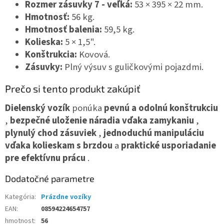
Rozmer zásuvky 7 - veľká:
53 × 395 × 22 mm.
Hmotnosť:
56 kg.
Hmotnosť balenia:
59,5 kg.
Kolieska:
5 × 1,5".
Konštrukcia:
Kovová.
Zásuvky:
Plný výsuv s guličkovými pojazdmi.
Prečo si tento produkt zakúpiť
Dielenský vozík
ponúka
pevnú a odolnú konštrukciu
,
bezpečné uloženie náradia vďaka zamykaniu
,
plynulý chod zásuviek
,
jednoduchú manipuláciu
vďaka kolieskam s brzdou
a
praktické usporiadanie
pre efektívnu prácu
.
Dodatočné parametre
Kategória
:
Prázdne vozíky
EAN
:
08594224654757
hmotnost
:
56