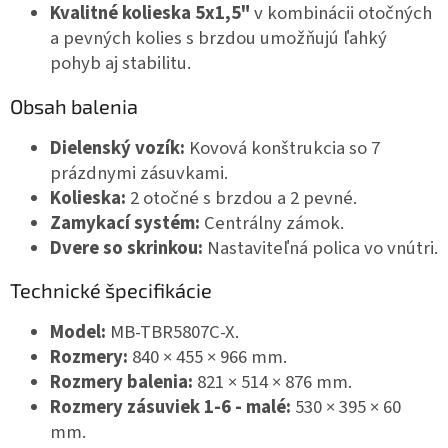
Kvalitné kolieska 5x1,5"
v kombinácii otočných
a pevných kolies s brzdou umožňujú ľahký
pohyb aj stabilitu.
Obsah balenia
Dielenský vozík:
Kovová konštrukcia so 7
prázdnymi zásuvkami.
Kolieska:
2 otočné s brzdou a 2 pevné.
Zamykací systém:
Centrálny zámok.
Dvere so skrinkou:
Nastaviteľná polica vo vnútri.
Technické špecifikácie
Model:
MB-TBR5807C-X.
Rozmery:
840 × 455 × 966 mm.
Rozmery balenia:
821 × 514 × 876 mm.
Rozmery zásuviek 1-6 - malé:
530 × 395 × 60
mm.