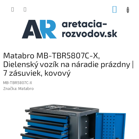
Prejsť
NÁKUP
na
obsah
KOŠÍK
Matabro MB-TBR5807C-X,
Dielenský vozík na náradie prázdny |
7 zásuviek, kovový
MB-TBR5807C-X
Značka:
Matabro