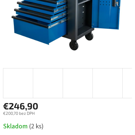
€246,90
€200,70 bez DPH
Jednotková
Skladom
(2 ks)
cena: