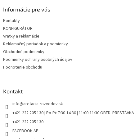
p
ä
Informácie pre vás
t
Kontakty
i
KONFIGURÁTOR
e
Vratky a reklamácie
Reklamačný poriadok a podmienky
Obchodné podmienky
Podmienky ochrany osobných údajov
Hodnotenie obchodu
Kontakt
info
@
aretacia-rozvodov.sk
+421 222 205 130 | Po-Pi: 7:30-14:30 | 11:00-11:30 OBED. PRESTÁVKA
+421 222 205 130
FACEBOOK AP