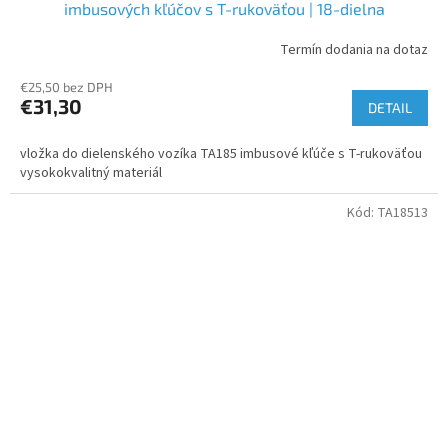
imbusových kľúčov s T-rukoväťou | 18-dielna
Termín dodania na dotaz
€25,50 bez DPH
€31,30
DETAIL
vložka do dielenského vozíka TA185 imbusové kľúče s T-rukoväťou
vysokokvalitný materiál
Kód:
TA18513