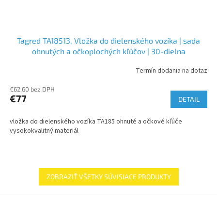
Tagred TA18513, Vložka do dielenského vozíka | sada
ohnutých a očkoplochých kľúčov | 30-dielna
Termín dodania na dotaz
€62,60 bez DPH
€77
DETAIL
vložka do dielenského vozíka TA185 ohnuté a očkové kľúče
vysokokvalitný materiál
ZOBRAZIŤ VŠETKY SÚVISIACE PRODUKTY
Z
á