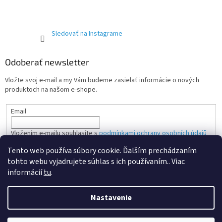
Sledovať na Instagrame
Odoberať newsletter
Vložte svoj e-mail a my Vám budeme zasielať informácie o nových
produktoch na našom e-shope.
Email
Vložením e-mailu souhlasíte s
podmínkami ochrany osobních údajů
Tento web používa súbory cookie. Ďalším prechádzaním
PRIHLÁSIŤ SA
tohto webu vyjadrujete súhlas s ich používaním.. Viac
informácií
tu
.
Nastavenie
Vytvoril Shoptet Premium