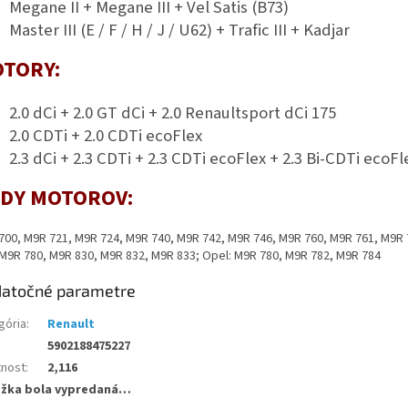
Megane II + Megane III + Vel Satis (B73)
Master III (E / F / H / J / U62) + Trafic III + Kadjar
TORY:
2.0 dCi + 2.0 GT dCi + 2.0 Renaultsport dCi 175
2.0 CDTi + 2.0 CDTi ecoFlex
2.3 dCi + 2.3 CDTi + 2.3 CDTi ecoFlex + 2.3 Bi-CDTi ecoFl
DY MOTOROV:
700, M9R 721, M9R 724, M9R 740, M9R 742, M9R 746, M9R 760, M9R 761, M9R 
M9R 780, M9R 830, M9R 832, M9R 833; Opel: M9R 780, M9R 782, M9R 784
atočné parametre
gória
:
Renault
5902188475227
nost
:
2,116
ožka bola vypredaná…