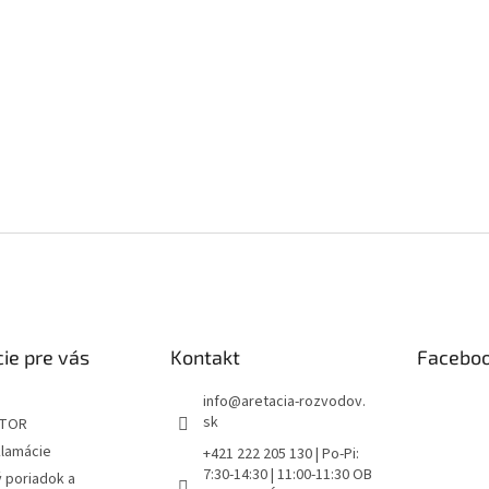
ie pre vás
Kontakt
Facebo
info
@
aretacia-rozvodov.
sk
ÁTOR
klamácie
+421 222 205 130 | Po-Pi:
7:30-14:30 | 11:00-11:30 OB
 poriadok a