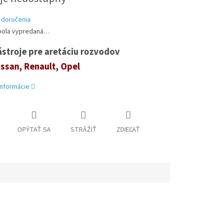
 doručenia
bola vypredaná…
ástroje pre aretáciu rozvodov
issan, Renault, Opel
informácie
OPÝTAŤ SA
STRÁŽIŤ
ZDIEĽAŤ