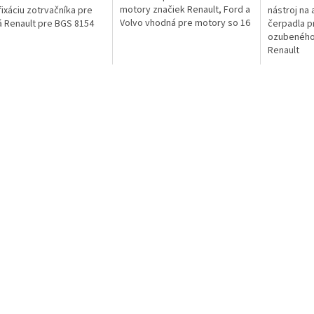
motory značiek Renault, Ford a
 fixáciu zotrvačníka pre
nástroj na 
Volvo vhodná pre motory so 16
á Renault pre BGS 8154
čerpadla p
a 20 ventilmi na presné
ozubeného
nastavenie časovania
Renault
rozvodov...