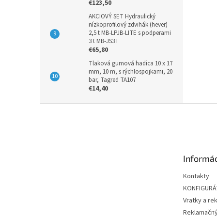
€123,50
AKCIOVÝ SET Hydraulický
nízkoprofilový zdvihák (hever)
2,5 t MB-LPJB-LITE s podperami
3 t MB-JS3T
€65,80
Tlaková gumová hadica 10 x 17
mm, 10 m, s rýchlospojkami, 20
bar, Tagred TA107
€14,40
Z
á
p
ä
t
Informác
i
e
Kontakty
KONFIGUR
Vratky a re
Reklamačný