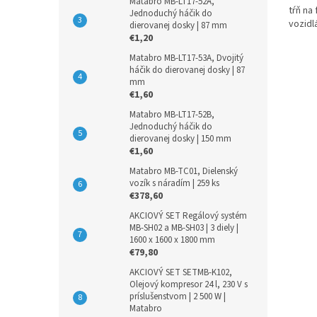
Matabro MB-LT17-52A,
tŕň na
Jednoduchý háčik do
vozidl
dierovanej dosky | 87 mm
€1,20
Matabro MB-LT17-53A, Dvojitý
háčik do dierovanej dosky | 87
mm
€1,60
Matabro MB-LT17-52B,
Jednoduchý háčik do
dierovanej dosky | 150 mm
€1,60
Matabro MB-TC01, Dielenský
vozík s náradím | 259 ks
€378,60
AKCIOVÝ SET Regálový systém
MB-SH02 a MB-SH03 | 3 diely |
1600 x 1600 x 1800 mm
€79,80
AKCIOVÝ SET SETMB-K102,
Olejový kompresor 24 l, 230 V s
príslušenstvom | 2 500 W |
Matabro