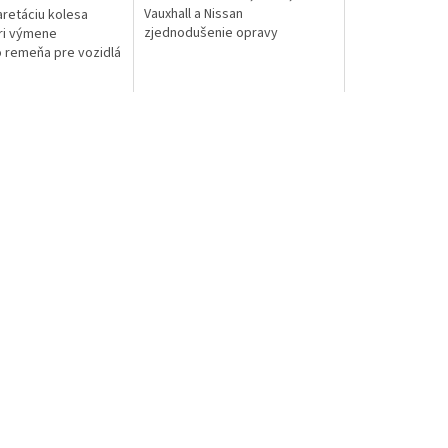
Vauxhall a Nissan
aretáciu kolesa
zjednodušenie opravy
ri výmene
rozvodov
 remeňa pre vozidlá