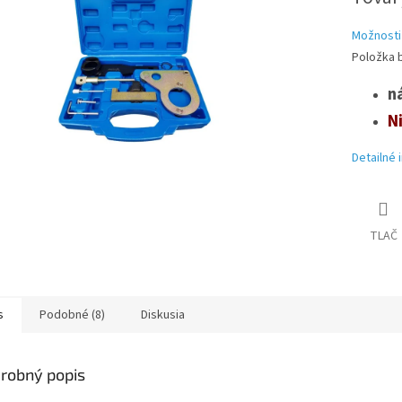
cena:
Možnosti
Položka 
n
N
Detailné 
TLAČ
s
Podobné (8)
Diskusia
robný popis