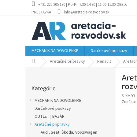
Prejsť
+421 222 205 130 | Po-Pi: 7:30-14:30 | 11:00-11:30 OBED.
na
PRESTÁVKA
info@aretacia-rozvodov.sk
obsah
MECHANIK NA DOVOLENKE
Darčekové poukazy
Domov
Aretačné prípravky
Renault
Aretačn
B
Aret
o
Preskočiť
č
roz
Kategórie
kategórie
n
S-XM9R
ý
MECHANIK NA DOVOLENKE
Značka:
p
Darčekové poukazy
a
OUTLET | BAZÁR
n
e
Aretačné prípravky
l
Audi, Seat, Škoda, Volkswagen