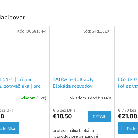
iaci tovar
Kód:
BGS8154-4
Kód:
S-RE1620P
154-4 | Tŕň na
SATRA S-RE1620P,
BGS 8407
iu zotrvačníka | pre
Blokáda rozvodov
kolies vs
lt | pre BGS 8154
Renault/Ford/Volvo
čerpadiel
Skladom
(3 ks)
Skladom u dodávateľa
benzín 16V a 20V | presné
nastavenie motora
 bez DPH
€15 bez DPH
€17,70 bez
80
€18,50
€21,80
DETAIL
o košíka
Do ko
profesionálna blokáda
rozvodov pre benzínové