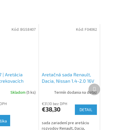
Kód:
BGS8407
Kód:
F04062
 | Aretácia
Aretačná sada Renault,
trekovacích
Dacia, Nissan 1.4-2.0 16V
Ďalší
 | pre Renault
(aretácia rozvodov)
produkt
Skladom
(5 ks)
Termín dodania na dotaz
 DPH
€31,10 bez DPH
€38,30
DETAIL
šíka
sada zariadení pre aretáciu
rozvodov Renault, Dacia,