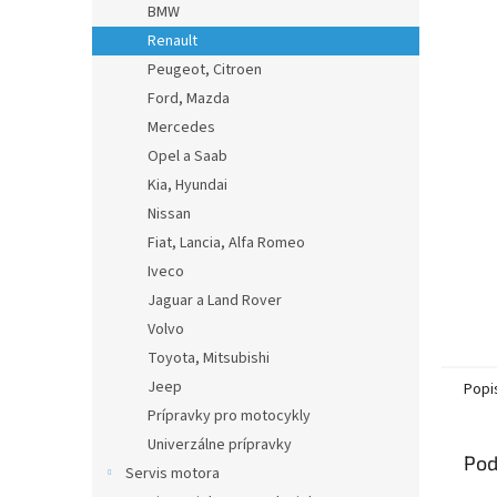
BMW
Renault
Peugeot, Citroen
Ford, Mazda
Mercedes
Opel a Saab
Kia, Hyundai
Nissan
Fiat, Lancia, Alfa Romeo
Iveco
Jaguar a Land Rover
Volvo
Toyota, Mitsubishi
Jeep
Popi
Prípravky pro motocykly
Univerzálne prípravky
Pod
Servis motora