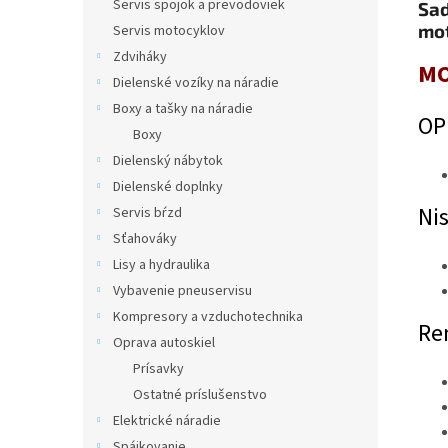
Servis spojok a prevodoviek
Sad
mot
Servis motocyklov
Zdviháky
MO
Dielenské vozíky na náradie
Boxy a tašky na náradie
OP
Boxy
Dielenský nábytok
Dielenské doplnky
Ni
Servis bŕzd
Sťahováky
Lisy a hydraulika
Vybavenie pneuservisu
Kompresory a vzduchotechnika
Re
Oprava autoskiel
Prísavky
Ostatné príslušenstvo
Elektrické náradie
Spájkovanie