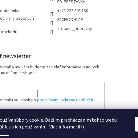
ED. PRESTÁVKA
podmienky
+421 222 205 130
ochrany osobných
FACEBOOK AP
aretacni_pripravky
 obchodu
ť newsletter
 e-mail a my Vám budeme zasielať informácie o nových
 na našom e-shope.
e-mailu souhlasíte s
podmínkami ochrany osobních
oužíva súbory cookie. Ďalším prechádzaním tohto webu
ÁSIŤ SA
úhlas s ich používaním.. Viac informácií
tu
.