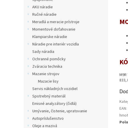
AKU náradie
Ručné náradie
MO
Meradlá a meracie prístroje
Momentové doťahovanie
Klampiarske náradie
Náradie pre interiér vozidla
Sady náradia
Ochranné pomôcky
KÓ
Zváracia technika
Mazanie strojov
M9R 
833,
Mazacie lisy
Servis nákladných vozidiel
Dod
Spotrebný materiál
Kate
Emisné analyzátory (čidlá)
EAN
:
Umývanie, čistenie, upratovanie
hmot
Autopríslušenstvo
Pol
Oleje a mazivá