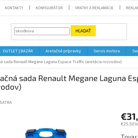
KONTAKTY
KONFIGURÁTOR
VRATKY A REKLAMÁCIE
REKLA
HĽADAŤ
OUTLET | BAZÁR
Aretačné prípravky
Servis motora
Se
á sada Renault Megane Laguna Espace Traffic (aretácia rozvodov)
ačná sada Renault Megane Laguna Espa
vodov)
SATRA
€31
€25,50 
Jednotk
Tovar