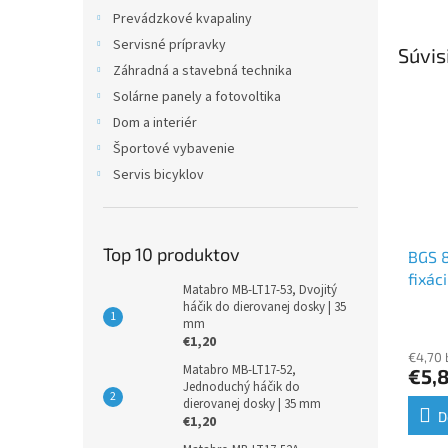
Prevádzkové kvapaliny
Servisné prípravky
Súvis
Záhradná a stavebná technika
Solárne panely a fotovoltika
Dom a interiér
Športové vybavenie
Servis bicyklov
Top 10 produktov
BGS 8
fixác
Matabro MB-LT17-53, Dvojitý
Renau
háčik do dierovanej dosky | 35
mm
€1,20
€4,70
Matabro MB-LT17-52,
€5,
Jednoduchý háčik do
dierovanej dosky | 35 mm
D
€1,20