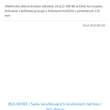
elektrická uhlová brúska výkonný stroj (1 500 W) určený na rezanie,
brúsenie a leštenie pracuje s brúsnymi kotúčmi s priemerom 125
mm
Kód:
BGS88180
BGS 88180 | Sada skrutkovacích/kruhových háčikov |
142-dielna