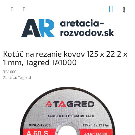
Prejsť
NÁKUP
na
obsah
KOŠÍK
Kotúč na rezanie kovov 125 x 22,2 x
1 mm, Tagred TA1000
TA1000
Značka:
Tagred