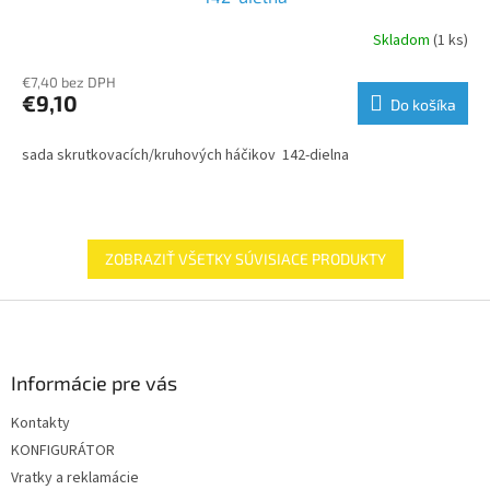
Skladom
(1 ks)
€7,40 bez DPH
€9,10
Do košíka
sada skrutkovacích/kruhových háčikov 142-dielna
ZOBRAZIŤ VŠETKY SÚVISIACE PRODUKTY
Z
á
p
ä
Informácie pre vás
t
Kontakty
i
KONFIGURÁTOR
e
Vratky a reklamácie