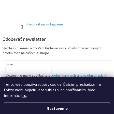
Sledovať na Instagrame
Odoberať newsletter
Vložte svoj e-mail a my Vám budeme zasielať informácie o nových
produktoch na našom e-shope.
Email
Vložením e-mailu souhlasíte s
podmínkami ochrany osobních údajů
Tento web používa súbory cookie. Ďalším prechádzaním
PRIHLÁSIŤ SA
tohto webu vyjadrujete súhlas s ich používaním.. Viac
informácií
tu
.
Nastavenie
Vytvoril Shoptet Premium