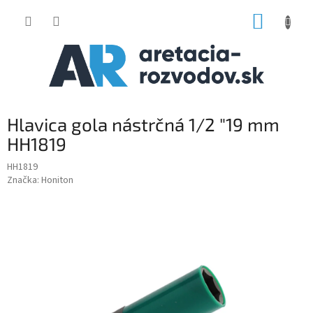
Prejsť
NÁKUP
na
obsah
KOŠÍK
Hlavica gola nástrčná 1/2 "19 mm
HH1819
HH1819
Značka:
Honiton