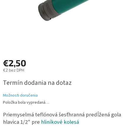
€2,50
€2 bez DPH
Jednotková
Termín dodania na dotaz
cena:
Možnosti doručenia
Položka bola vypredaná…
Priemyselmá teflónová šesťhranná predĺžená gola
hlavica 1/2" pre
hliníkové kolesá