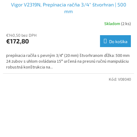
Vigor V2319N, Prepínacia račňa 3/4" štvorhran | 500
mm
Skladom
(2 ks)
€140,50 bez DPH
€172,80
Do košíka
prepínacia račňa s pevným 3/4" (20 mm) štvorhranom dĺžka: 500 mm
24 zubov s uhlom ovládania 15° určená na presnú ručnú manipuláciu
robustná konštrukcia na...
Kód:
V08040