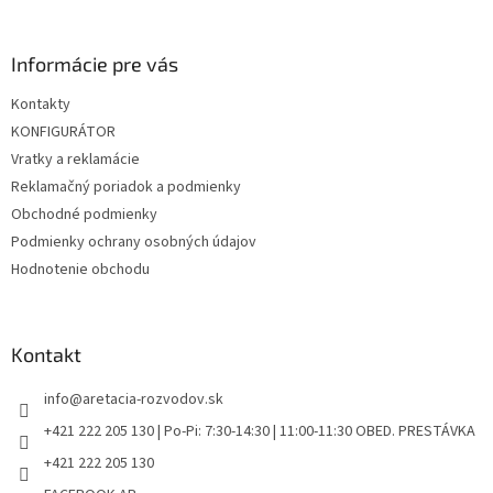
á
p
ä
Informácie pre vás
t
Kontakty
i
KONFIGURÁTOR
e
Vratky a reklamácie
Reklamačný poriadok a podmienky
Obchodné podmienky
Podmienky ochrany osobných údajov
Hodnotenie obchodu
Kontakt
info
@
aretacia-rozvodov.sk
+421 222 205 130 | Po-Pi: 7:30-14:30 | 11:00-11:30 OBED. PRESTÁVKA
+421 222 205 130