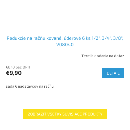
Redukcie na račňu kované, úderové 6 ks 1/2", 3/4", 3/8",
V08040
Termín dodania na dotaz
€8,10 bez DPH
€9,90
DETAIL
sada 6 nadstavcov na račňu
ZOBRAZIŤ VŠETKY SÚVISIACE PRODUKTY
Z