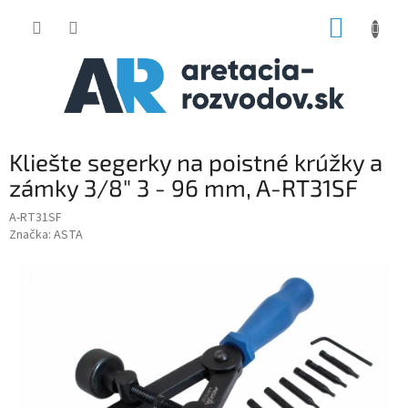
Prejsť
NÁKUP
na
obsah
KOŠÍK
Kliešte segerky na poistné krúžky a
zámky 3/8" 3 - 96 mm, A-RT31SF
A-RT31SF
Značka:
ASTA