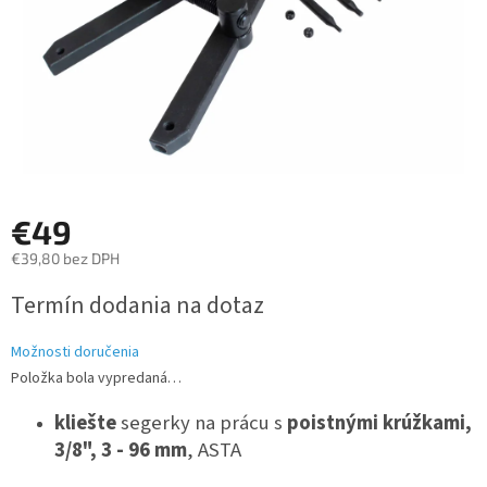
€49
€39,80 bez DPH
Jednotková
Termín dodania na dotaz
cena:
Možnosti doručenia
Položka bola vypredaná…
kliešte
segerky na prácu s
poistnými krúžkami,
3/8", 3 - 96 mm
, ASTA