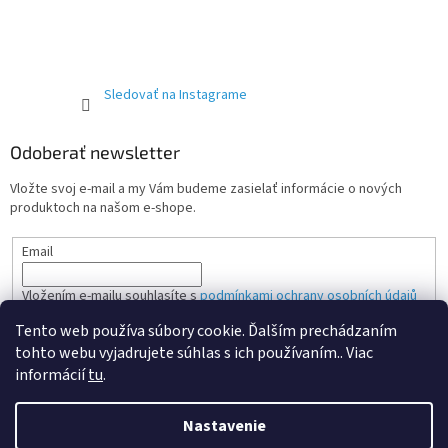
Sledovať na Instagrame
Odoberať newsletter
Vložte svoj e-mail a my Vám budeme zasielať informácie o nových
produktoch na našom e-shope.
Email
Vložením e-mailu souhlasíte s
podmínkami ochrany osobních údajů
Tento web používa súbory cookie. Ďalším prechádzaním
PRIHLÁSIŤ SA
tohto webu vyjadrujete súhlas s ich používaním.. Viac
informácií
tu
.
Nastavenie
Vytvoril Shoptet Premium