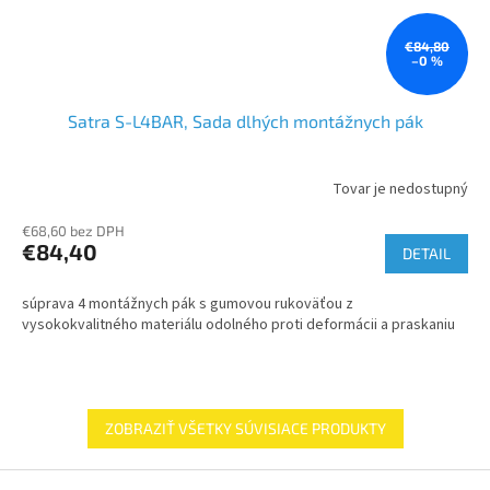
€84,80
–0 %
Satra S-L4BAR, Sada dlhých montážnych pák
Tovar je nedostupný
€68,60 bez DPH
€84,40
DETAIL
súprava 4 montážnych pák s gumovou rukoväťou z
vysokokvalitného materiálu odolného proti deformácii a praskaniu
ZOBRAZIŤ VŠETKY SÚVISIACE PRODUKTY
Z