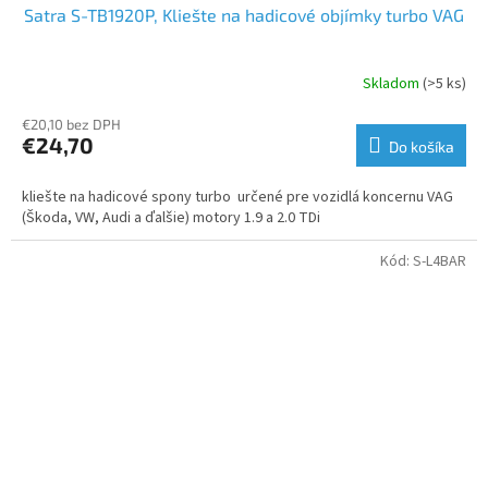
Satra S-TB1920P, Kliešte na hadicové objímky turbo VAG
Skladom
(>5 ks)
€20,10 bez DPH
€24,70
Do košíka
kliešte na hadicové spony turbo určené pre vozidlá koncernu VAG
(Škoda, VW, Audi a ďalšie) motory 1.9 a 2.0 TDi
Kód:
S-L4BAR