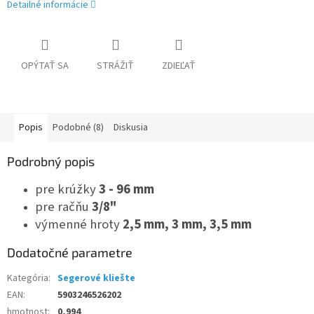
Detailné informácie
OPÝTAŤ SA
STRÁŽIŤ
ZDIEĽAŤ
Popis
Podobné (8)
Diskusia
Podrobný popis
pre krúžky
3 - 96 mm
pre račňu
3/8"
výmenné hroty
2,5 mm, 3 mm, 3,5 mm
Dodatočné parametre
Kategória
:
Segerové kliešte
EAN
:
5903246526202
hmotnost
:
0,994