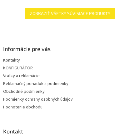
ZOBRAZIŤ VŠETKY SÚVISIACE PRODUKTY
Z
á
p
ä
Informácie pre vás
t
Kontakty
i
KONFIGURÁTOR
e
Vratky a reklamácie
Reklamačný poriadok a podmienky
Obchodné podmienky
Podmienky ochrany osobných údajov
Hodnotenie obchodu
Kontakt