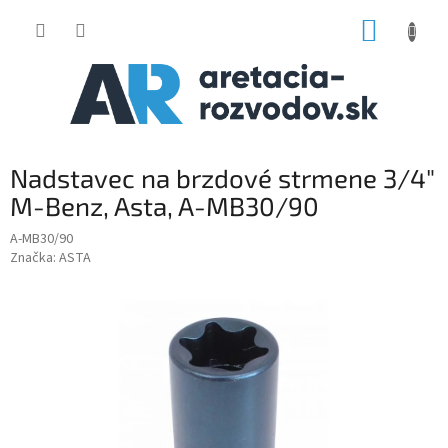
Prejsť
NÁKUP
na
obsah
KOŠÍK
Nadstavec na brzdové strmene 3/4"
M-Benz, Asta, A-MB30/90
A-MB30/90
Značka:
ASTA