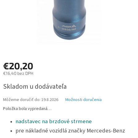
€20,20
€16,40 bez DPH
Jednotková
Skladom u dodávateľa
cena:
Môžeme doručiť do:
19.8.2026
Možnosti doručenia
Položka bola vypredaná…
nadstavec na brzdové strmene
pre nákladné vozidlá značky Mercedes-Benz