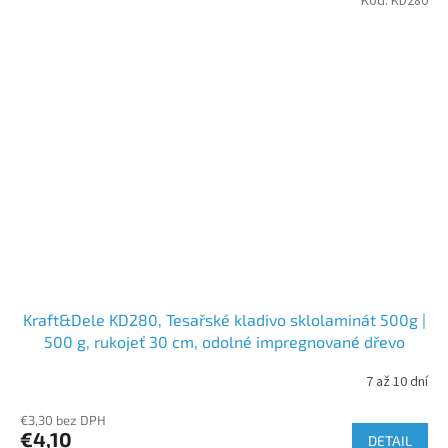
Kód:
KD280
Kraft&Dele KD280, Tesařské kladivo sklolaminát 500g |
500 g, rukojeť 30 cm, odolné impregnované dřevo
7 až 10 dní
€3,30 bez DPH
€4,10
DETAIL