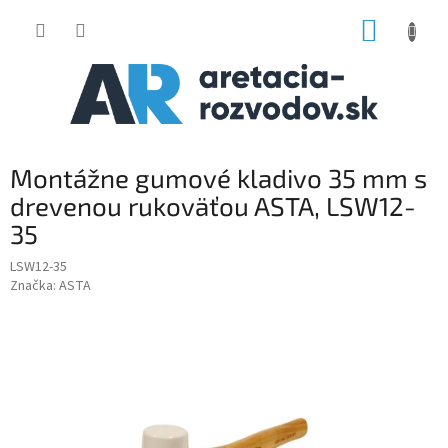
Prejsť
NÁKUP
na
obsah
KOŠÍK
Montážne gumové kladivo 35 mm s
drevenou rukoväťou ASTA, LSW12-
35
LSW12-35
Značka:
ASTA