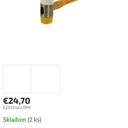
€24,70
€20,10 bez DPH
Jednotková
Skladom
(2 ks)
cena: