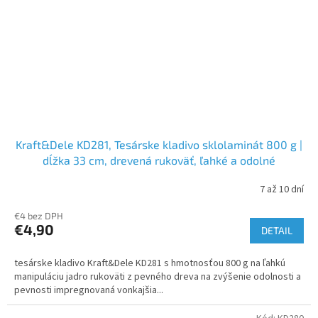
Kraft&Dele KD281, Tesárske kladivo sklolaminát 800 g |
dĺžka 33 cm, drevená rukoväť, ľahké a odolné
7 až 10 dní
€4 bez DPH
€4,90
DETAIL
tesárske kladivo Kraft&Dele KD281 s hmotnosťou 800 g na ľahkú
manipuláciu jadro rukoväti z pevného dreva na zvýšenie odolnosti a
pevnosti impregnovaná vonkajšia...