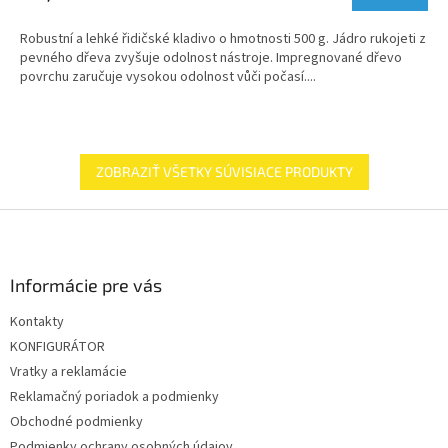
Robustní a lehké řidičské kladivo o hmotnosti 500 g. Jádro rukojeti z
pevného dřeva zvyšuje odolnost nástroje. Impregnované dřevo
povrchu zaručuje vysokou odolnost vůči počasí....
ZOBRAZIŤ VŠETKY SÚVISIACE PRODUKTY
Z
á
p
ä
Informácie pre vás
t
Kontakty
i
KONFIGURÁTOR
e
Vratky a reklamácie
Reklamačný poriadok a podmienky
Obchodné podmienky
Podmienky ochrany osobných údajov