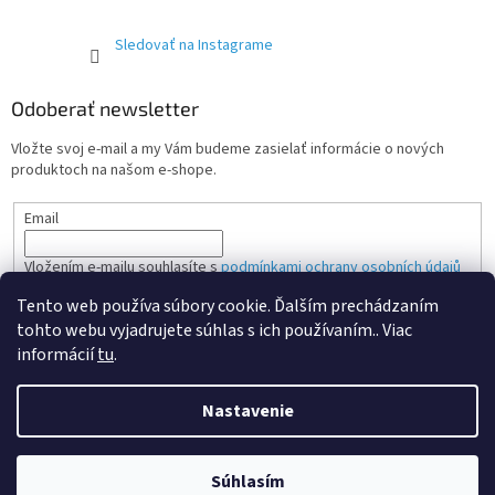
Sledovať na Instagrame
Odoberať newsletter
Vložte svoj e-mail a my Vám budeme zasielať informácie o nových
produktoch na našom e-shope.
Email
Vložením e-mailu souhlasíte s
podmínkami ochrany osobních údajů
Tento web používa súbory cookie. Ďalším prechádzaním
PRIHLÁSIŤ SA
tohto webu vyjadrujete súhlas s ich používaním.. Viac
informácií
tu
.
Nastavenie
Vytvoril Shoptet Premium
Súhlasím
Copyright 2026
Aretacia rozvodov
. Všetky práva vyhradené.