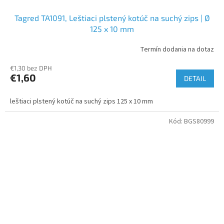
Tagred TA1091, Leštiaci plstený kotúč na suchý zips | Ø
125 x 10 mm
Termín dodania na dotaz
€1,30 bez DPH
€1,60
DETAIL
leštiaci plstený kotúč na suchý zips 125 x 10 mm
Kód:
BGS80999