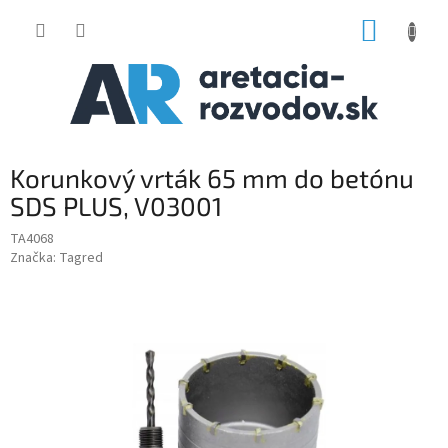
Prejsť
NÁKUP
na
obsah
KOŠÍK
Korunkový vrták 65 mm do betónu
SDS PLUS, V03001
TA4068
Značka:
Tagred