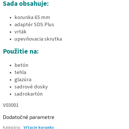
Sada obsahuje:
korunka 65 mm
adaptér SDS Plus
vrták
upevňovacia skrutka
Použitie na:
betón
tehla
glazúra
sadrové dosky
sadrokartón
V03001
Dodatočné parametre
Kategória
:
Vŕtacie korunky