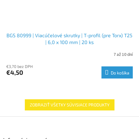
BGS 80999 | Viacúčelové skrutky | T-profil (pre Torx) T25
| 6,0 x 100 mm | 20 ks
7 až 10 dní
€3,70 bez DPH
€4,50
Do košíka
ZOBRAZIŤ VŠETKY SÚVISIACE PRODUKTY
Z
á
p