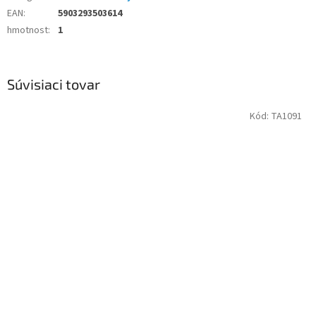
EAN
:
5903293503614
hmotnost
:
1
Súvisiaci tovar
Kód:
TA1091