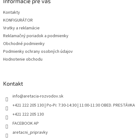
ä
Informácie pre vás
t
Kontakty
i
KONFIGURÁTOR
e
Vratky a reklamácie
Reklamačný poriadok a podmienky
Obchodné podmienky
Podmienky ochrany osobných údajov
Hodnotenie obchodu
Kontakt
info
@
aretacia-rozvodov.sk
+421 222 205 130 | Po-Pi: 7:30-14:30 | 11:00-11:30 OBED. PRESTÁVKA
+421 222 205 130
FACEBOOK AP
aretacni_pripravky